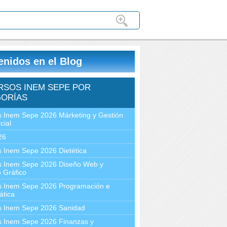
enidos en el Blog
RSOS INEM SEPE POR
ORÍAS
 Inem Sepe 2026 Márketing y Gestión
cial
26
 Inem Sepe 2026 Dietética
s Inem Sepe 2026 Diseño Web y
 Gráfico
s Inem Sepe 2026 Programación e
ática
s Inem Sepe 2026 Sanidad
s Inem Sepe 2026 Finanzas y