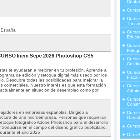
Contab
Curso
Cursos
Turis
n España
Curso
Educa
Cursos
Peluqu
 CURSO Inem Sepe 2026 Photoshop CS5
Curso
Calida
istas te ayudarán a mejorar en tu profesión. Aprende a
Curso
ograma de edición y retoque digital más usado por los
Fiscal
rio. Descubre todas las posibilidades para mejorar la
s comerciales. Nuestro interés es que esta formación
Curso
e actualmente en situación de desempleo como por
Admini
Cursos
Constr
ajadores en empresas españolas. Dirigido a
Cursos
ructura de una microempresa. Personas que requieran
Ganad
retoque fotográfico Adobe Photoshop para el desarrollo
Curso
ntroducirse en el campo del diseño gráfico publicitario.
á durante el año 2026
Otros 