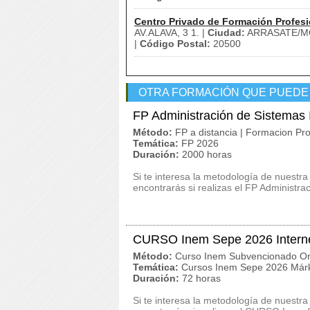
Centro Privado de Formación Profesi
AV.ALAVA, 3 1. |
Ciudad:
ARRASATE/M
|
Código Postal:
20500
OTRA FORMACIÓN QUE PUEDE
FP Administración de Sistemas
Método:
FP a distancia | Formacion Pro
Temática:
FP 2026
Duración:
2000 horas
Si te interesa la metodología de nuestra
encontrarás si realizas el FP Administr
CURSO Inem Sepe 2026 Interne
Método:
Curso Inem Subvencionado On
Temática:
Cursos Inem Sepe 2026 Márk
Duración:
72 horas
Si te interesa la metodología de nuestra