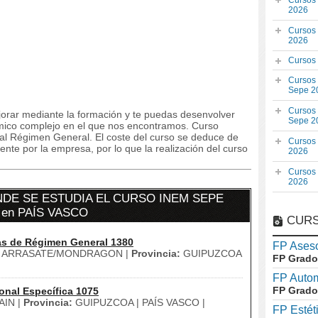
Cursos
2026
Cursos
2026
Cursos
Cursos
Sepe 2
Cursos
orar mediante la formación y te puedas desenvolver
Sepe 2
ómico complejo en el que nos encontramos. Curso
s al Régimen General. El coste del curso se deduce de
Cursos
te por la empresa, por lo que la realización del curso
2026
Cursos
2026
DE SE ESTUDIA EL CURSO INEM SEPE
en PAÍS VASCO
CURS
as de Régimen General 1380
FP Aseso
ARRASATE/MONDRAGON |
Provincia:
GUIPUZCOA
FP Grado
FP Auto
FP Grado
onal Específica 1075
IN |
Provincia:
GUIPUZCOA | PAÍS VASCO |
FP Estét