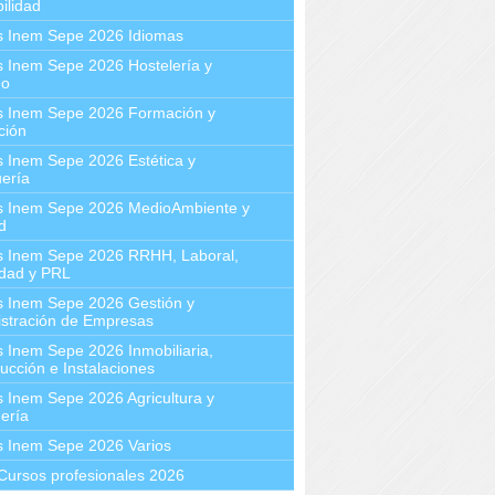
ilidad
s Inem Sepe 2026 Idiomas
 Inem Sepe 2026 Hostelería y
mo
s Inem Sepe 2026 Formación y
ción
 Inem Sepe 2026 Estética y
ería
s Inem Sepe 2026 MedioAmbiente y
d
s Inem Sepe 2026 RRHH, Laboral,
idad y PRL
s Inem Sepe 2026 Gestión y
stración de Empresas
 Inem Sepe 2026 Inmobiliaria,
ucción e Instalaciones
 Inem Sepe 2026 Agricultura y
ería
s Inem Sepe 2026 Varios
Cursos profesionales 2026