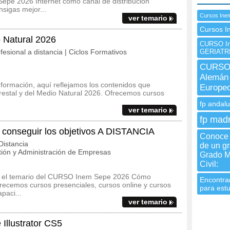
Sepe 2026 Internet como canal de distribución
sigas mejor...
Cursos Ine
ver temario
Cursos I
o Natural 2026
CURSO In
fesional a distancia | Ciclos Formativos
GERIATR
CURSO 
Alemán 
 formación, aquí reflejamos los contenidos que
Europe
orestal y del Medio Natural 2026. Ofrecemos cursos
fp andalu
ver temario
fp madr
nseguir los objetivos A DISTANCIA
Conoce l
istancia
de un g
ión y Administración de Empresas
Grado M
Civil:
s y el temario del CURSO Inem Sepe 2026 Cómo
Encontra
recemos cursos presenciales, cursos online y cursos
para est
paci...
ver temario
llustrator CS5