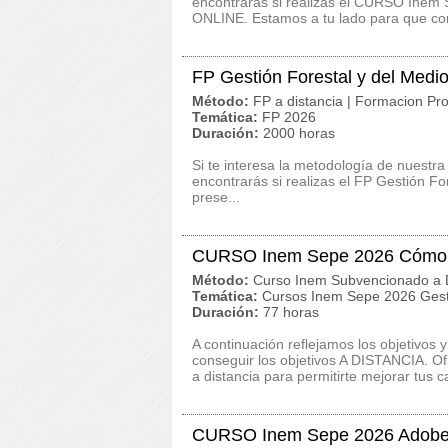
encontrarás si realizas el CURSO Inem 
ONLINE. Estamos a tu lado para que con
FP Gestión Forestal y del Medi
Método:
FP a distancia | Formacion Pro
Temática:
FP 2026
Duración:
2000 horas
Si te interesa la metodología de nuestra
encontrarás si realizas el FP Gestión F
prese...
CURSO Inem Sepe 2026 Cómo co
Método:
Curso Inem Subvencionado a D
Temática:
Cursos Inem Sepe 2026 Gest
Duración:
77 horas
A continuación reflejamos los objetivo
conseguir los objetivos A DISTANCIA. Of
a distancia para permitirte mejorar tus ca
CURSO Inem Sepe 2026 Adobe I