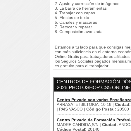
2. Ajuste y corrección de imágenes
3. La barra de herramientas
4. Trabajar con capas
5. Efectos de texto
6. Canales y máscaras
7. Retocar y reparar
8. Composición avanzada
Estamos a tu lado para que consigas mej
con más suficiencia en el entorno econ
Online Gratis para trabajadores afiliado
los Seguros Sociales pagados mensualmen
es gratuito para el trabajador
CENTROS DE FORMACIÓN DÓN
2026 PHOTOSHOP CS5 ONLINE 
Centro Privado con varias Enseñanz
ARRASATE IBILTOKIA, 10 18 |
Ciudad:
| PAÍS VASCO |
Código Postal:
20500
Centro Privado de Formación Profesi
MADRE CANDIDA,S/N |
Ciudad:
ANDOA
Código Postal:
20140