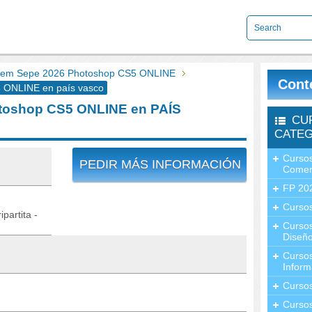
em Sepe 2026 Photoshop CS5 ONLINE
Cont
ONLINE en país vasco
toshop CS5 ONLINE en PAÍS
CU
CATEG
Cursos
PEDIR MÁS INFORMACIÓN
Comer
FP 20
Cursos
partita -
Curso
Diseño
Curso
Inform
Curso
Curso