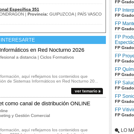
FP Grado
onal Específica 351
FP Inter
ONDRAGON |
Provincia:
GUIPUZCOA | PAÍS VASCO
FP Grado
FP Mante
FP Grado
FP Produ
 INTERESARTE
Espectác
FP Grado
 Informáticos en Red Nocturno 2026
FP Proye
fesional a distancia | Ciclos Formativos
FP Grado
FP Quími
FP Grado
 formación, aquí reflejamos los contenidos que
ación de Sistemas Informáticos en Red Nocturno 20...
FP Salud
FP Grado
ver temario
FP Soni
FP Grado
t como canal de distribución ONLINE
FP Vitivi
line
FP Grado
eting y Gestión Comercial
 formación, aquí reflejamos los contenidos que
LO M