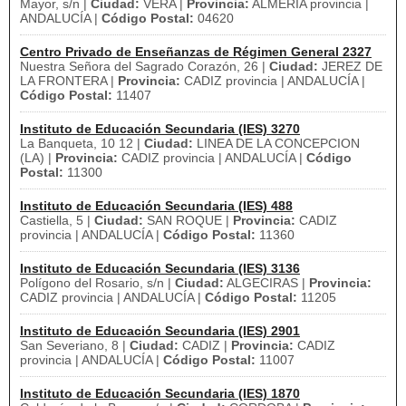
Mayor, s/n |
Ciudad:
VERA |
Provincia:
ALMERIA provincia |
ANDALUCÍA |
Código Postal:
04620
Centro Privado de Enseñanzas de Régimen General 2327
Nuestra Señora del Sagrado Corazón, 26 |
Ciudad:
JEREZ DE
LA FRONTERA |
Provincia:
CADIZ provincia | ANDALUCÍA |
Código Postal:
11407
Instituto de Educación Secundaria (IES) 3270
La Banqueta, 10 12 |
Ciudad:
LINEA DE LA CONCEPCION
(LA) |
Provincia:
CADIZ provincia | ANDALUCÍA |
Código
Postal:
11300
Instituto de Educación Secundaria (IES) 488
Castiella, 5 |
Ciudad:
SAN ROQUE |
Provincia:
CADIZ
provincia | ANDALUCÍA |
Código Postal:
11360
Instituto de Educación Secundaria (IES) 3136
Polígono del Rosario, s/n |
Ciudad:
ALGECIRAS |
Provincia:
CADIZ provincia | ANDALUCÍA |
Código Postal:
11205
Instituto de Educación Secundaria (IES) 2901
San Severiano, 8 |
Ciudad:
CADIZ |
Provincia:
CADIZ
provincia | ANDALUCÍA |
Código Postal:
11007
Instituto de Educación Secundaria (IES) 1870