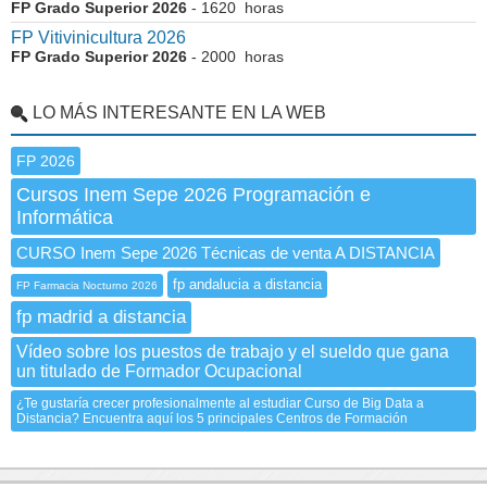
FP Grado Superior 2026
- 1620 horas
FP Vitivinicultura 2026
FP Grado Superior 2026
- 2000 horas
LO MÁS INTERESANTE EN LA WEB
FP 2026
Cursos Inem Sepe 2026 Programación e
Informática
CURSO Inem Sepe 2026 Técnicas de venta A DISTANCIA
fp andalucia a distancia
FP Farmacia Nocturno 2026
fp madrid a distancia
Vídeo sobre los puestos de trabajo y el sueldo que gana
un titulado de Formador Ocupacional
¿Te gustaría crecer profesionalmente al estudiar Curso de Big Data a
Distancia? Encuentra aquí los 5 principales Centros de Formación