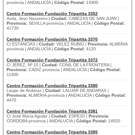
provincia | ANDALUCÍA |
Código Postal:
14900
Centro Formación Fundación Tripartita 3352
Avda. Jesú Nazareno |
Ciudad:
CABEZAS DE SAN JUAN |
Provincia:
SEVILLA provincia | ANDALUCÍA |
Código Postal:
41730
Centro Formación Fundación Tripartita 3370
C/ ESTANCIAS |
Ciudad:
VELEZ RUBIO |
Provincia:
ALMERIA
provincia | ANDALUCÍA |
Código Postal:
4120
Centro Formación Fundación Tripartita 3372
C/ JEREZ, Nº 10 |
Ciudad:
CONIL DE LA FRONTERA |
Provincia:
CADIZ provincia | ANDALUCÍA |
Código Postal:
11400
Centro Formación Fundación Tripartita 3380
Laujar de Andarax |
Ciudad:
LAUJAR DE ANDARAX |
Provincia:
ALMERIA provincia | ANDALUCÍA |
Código Postal:
4470
Centro Formación Fundación Tripartita 3381
C/ José María Aguilar |
Ciudad:
ESPEJO |
Provincia:
CORDOBA provincia | ANDALUCÍA |
Código Postal:
14920
Centro Formación Fundación Tripartita 3385