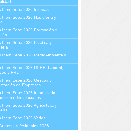
ilidad
s Inem Sepe 2026 Idiomas
 Inem Sepe 2026 Hostelería y
mo
s Inem Sepe 2026 Formación y
ción
 Inem Sepe 2026 Estética y
ería
s Inem Sepe 2026 MedioAmbiente y
d
s Inem Sepe 2026 RRHH, Laboral,
idad y PRL
s Inem Sepe 2026 Gestión y
stración de Empresas
 Inem Sepe 2026 Inmobiliaria,
ucción e Instalaciones
 Inem Sepe 2026 Agricultura y
ería
s Inem Sepe 2026 Varios
Cursos profesionales 2026