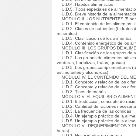
U.D.4. Hábitos alimenticios
U.D.5. Tipos especiales de alimentaci
U.D.6. Breve historia de la alimentació
MÓDULO II. LOS NUTRIENTES (5 hor
U.D.1. El contenido de los alimentos: lo
U.D.2. Clases de nutrientes (hidratos d
minerales)
U.D.3. Clasificación de los alimentos
U.D.4. Contenido energético de los al
MÓDULO III. LOS GRUPOS DE ALIMEN
U.D.1. Clasificación de los grupos de a
U.D.2. Los grupos de alimentos básicos 
verduras, hortalizas, frutas, grasas)
U.D.3. Los grupos complementarios (azú
estimulantes y alcohólicas)
MÓDULO IV. EL CONTENIDO DEL MENÚ
U.D.1. Concepto y relación de los difer
U.D.2. Concepto y relación de los difere
U.D.3. Tipos de menús
MÓDULO V. EL EQUILIBRIO ALIMENTA
U.D.1. Introducción; concepto de ració
U.D.2. Cantidad de raciones necesaria
U.D.3. La frecuencia de las comidas
U.D.4. Un ejemplo práctico de la alim
U.D.5. Un ejemplo práctico de la alime
MÓDULO VI. REQUERIMIENTOS Y RE
horas)
U.D.1. Necesidades de energía