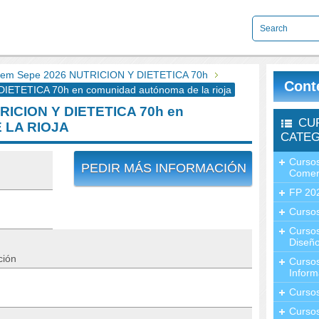
em Sepe 2026 NUTRICION Y DIETETICA 70h
Cont
ETETICA 70h en comunidad autónoma de la rioja
RICION Y DIETETICA 70h en
CU
 LA RIOJA
CATEG
Cursos
PEDIR MÁS INFORMACIÓN
Comer
FP 20
Cursos
Curso
Diseño
ción
Curso
Inform
Curso
Curso