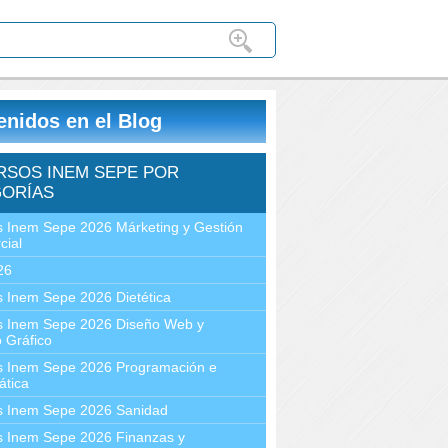
enidos en el Blog
RSOS INEM SEPE POR
ORÍAS
 Inem Sepe 2026 Márketing y Gestión
cial
26
 Inem Sepe 2026 Dietética
s Inem Sepe 2026 Diseño Web y
 Gráfico
s Inem Sepe 2026 Programación e
ática
s Inem Sepe 2026 Sanidad
s Inem Sepe 2026 Finanzas y