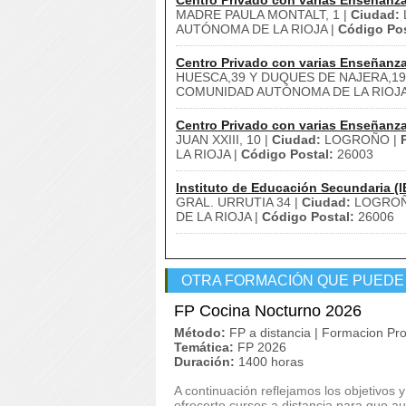
Centro Privado con varias Enseñanz
MADRE PAULA MONTALT, 1 |
Ciudad:
AUTÓNOMA DE LA RIOJA |
Código Pos
Centro Privado con varias Enseñanz
HUESCA,39 Y DUQUES DE NAJERA,19
COMUNIDAD AUTÓNOMA DE LA RIOJA
Centro Privado con varias Enseñanz
JUAN XXIII, 10 |
Ciudad:
LOGROÑO |
LA RIOJA |
Código Postal:
26003
Instituto de Educación Secundaria (I
GRAL. URRUTIA 34 |
Ciudad:
LOGROÑ
DE LA RIOJA |
Código Postal:
26006
OTRA FORMACIÓN QUE PUEDE
FP Cocina Nocturno 2026
Método:
FP a distancia | Formacion Pro
Temática:
FP 2026
Duración:
1400 horas
A continuación reflejamos los objetivos
ofrecerte cursos a distancia para que au