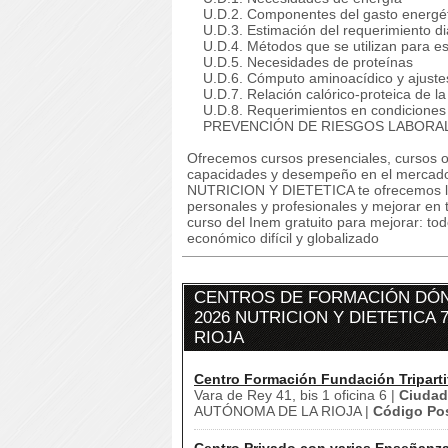
U.D.2. Componentes del gasto energét
U.D.3. Estimación del requerimiento di
U.D.4. Métodos que se utilizan para est
U.D.5. Necesidades de proteínas
U.D.6. Cómputo aminoacídico y ajustes p
U.D.7. Relación calórico-proteica de la
U.D.8. Requerimientos en condiciones
PREVENCIÓN DE RIESGOS LABORALE
Ofrecemos cursos presenciales, cursos on
capacidades y desempeño en el mercado
NUTRICION Y DIETETICA te ofrecemos la 
personales y profesionales y mejorar en t
curso del Inem gratuito para mejorar: to
económico difícil y globalizado
CENTROS DE FORMACIÓN DÓN
2026 NUTRICION Y DIETETICA
RIOJA
Centro Formación Fundación Triparti
Vara de Rey 41, bis 1 oficina 6 |
Ciudad
AUTÓNOMA DE LA RIOJA |
Código Pos