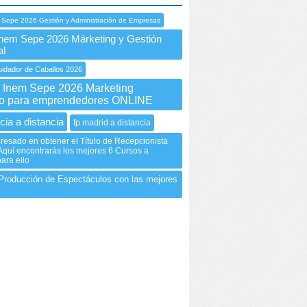
 Sepe 2026 Gestión y Administración de Empresas
nem Sepe 2026 Márketing y Gestión
al
idador de Caballos 2026
Inem Sepe 2026 Marketing
vo para emprendedores ONLINE
cia a distancia
fp madrid a distancia
eresado en obtener el Título de Recepcionista
Aquí encontrarás los mejores 6 Cursos a
para ello
Producción de Espectáculos con las mejores