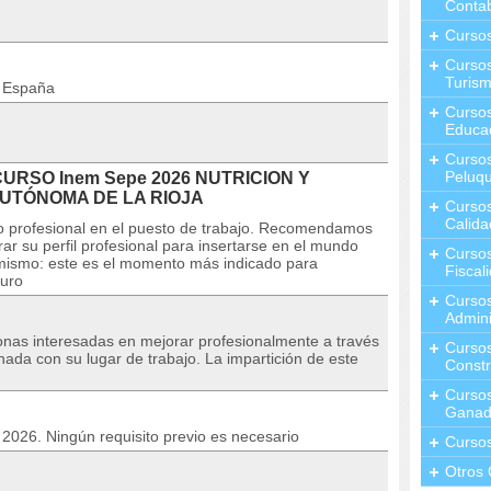
Contab
Curso
Cursos
Turis
n España
Curso
Educa
Cursos
Peluqu
 CURSO Inem Sepe 2026 NUTRICION Y
AUTÓNOMA DE LA RIOJA
Curso
Calida
o profesional en el puesto de trabajo. Recomendamos
ar su perfil profesional para insertarse en el mundo
Curso
l mismo: este es el momento más indicado para
Fiscal
turo
Curso
Admini
sonas interesadas en mejorar profesionalmente a través
Cursos
nada con su lugar de trabajo. La impartición de este
Constr
Cursos
Ganad
o 2026. Ningún requisito previo es necesario
Curso
Otros 