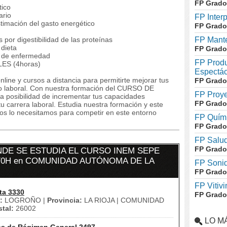
FP Grado
ico
ario
FP Inter
imación del gasto energético
FP Grado
or digestibilidad de las proteínas
FP Mante
 dieta
FP Grado
 de enfermedad
FP Produ
S (4horas)
Espectác
line y cursos a distancia para permitirte mejorar tus
FP Grado
 laboral. Con nuestra formación del CURSO DE
FP Proye
posibilidad de incrementar tus capacidades
FP Grado
u carrera laboral. Estudia nuestra formación y este
dos lo necesitamos para competir en este entorno
FP Quími
FP Grado
FP Salud
FP Grado
DE SE ESTUDIA EL CURSO INEM SEPE
 70H en COMUNIDAD AUTÓNOMA DE LA
FP Soni
FP Grado
FP Vitivi
ta 3330
FP Grado
:
LOGROÑO |
Provincia:
LA RIOJA | COMUNIDAD
tal:
26002
LO M