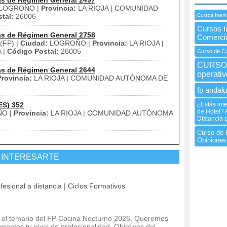
as de Régimen General 2497
LOGROÑO |
Provincia:
LA RIOJA | COMUNIDAD
tal:
26006
Cursos Inem
Cursos I
as de Régimen General 2758
Comerci
(FP) |
Ciudad:
LOGROÑO |
Provincia:
LA RIOJA |
 |
Código Postal:
26005
Curso de Cu
CURSO 
as de Régimen General 2644
operati
Provincia:
LA RIOJA | COMUNIDAD AUTÓNOMA DE
fp andalu
ES) 352
¿Estás int
de Hotel? 
O |
Provincia:
LA RIOJA | COMUNIDAD AUTÓNOMA
Distancia 
Curso de 
Opiniones
 INTERESARTE
fesional a distancia | Ciclos Formativos
 y el temario del FP Cocina Nocturno 2026. Queremos
mentes tu nivel de profesionalidad. Objetivos del