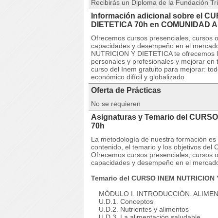
Recibirás un Diploma de la Fundación Tri
Información adicional sobre el 
DIETETICA 70h en COMUNIDAD 
Ofrecemos cursos presenciales, cursos on
capacidades y desempeño en el mercado
NUTRICION Y DIETETICA te ofrecemos la 
personales y profesionales y mejorar en t
curso del Inem gratuito para mejorar: to
económico difícil y globalizado
Oferta de Prácticas
No se requieren
Asignaturas y Temario del CURS
70h
La metodología de nuestra formación es co
contenido, el temario y los objetivos
Ofrecemos cursos presenciales, cursos on
capacidades y desempeño en el mercado
Temario del CURSO INEM NUTRICION 
MÓDULO I. INTRODUCCIÓN. ALIMENTA
U.D.1. Conceptos
U.D.2. Nutrientes y alimentos
U.D.3. La alimentación saludable