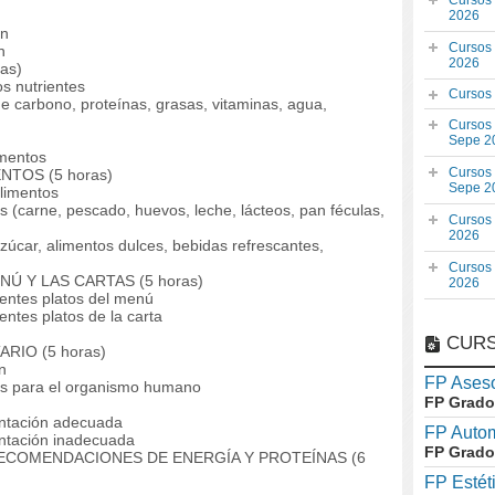
Cursos
2026
ón
Cursos
n
2026
as)
s nutrientes
Cursos
e carbono, proteínas, grasas, vitaminas, agua,
Cursos
Sepe 2
imentos
Cursos
TOS (5 horas)
Sepe 2
limentos
(carne, pescado, huevos, leche, lácteos, pan féculas,
Cursos
2026
car, alimentos dulces, bebidas refrescantes,
Cursos
 Y LAS CARTAS (5 horas)
2026
entes platos del menú
ntes platos de la carta
CURS
RIO (5 horas)
n
FP Aseso
s para el organismo humano
FP Grado
entación adecuada
FP Auto
ntación inadecuada
FP Grado
COMENDACIONES DE ENERGÍA Y PROTEÍNAS (6
FP Estét