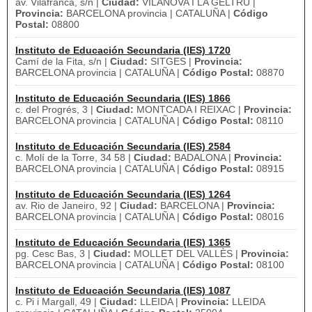
av. Vilafranca, s/n |
Ciudad:
VILANOVA I LA GELTRU |
Provincia:
BARCELONA provincia | CATALUÑA |
Código
Postal:
08800
Instituto de Educación Secundaria (IES) 1720
Camí de la Fita, s/n |
Ciudad:
SITGES |
Provincia:
BARCELONA provincia | CATALUÑA |
Código Postal:
08870
Instituto de Educación Secundaria (IES) 1866
c. del Progrés, 3 |
Ciudad:
MONTCADA I REIXAC |
Provincia:
BARCELONA provincia | CATALUÑA |
Código Postal:
08110
Instituto de Educación Secundaria (IES) 2584
c. Molí de la Torre, 34 58 |
Ciudad:
BADALONA |
Provincia:
BARCELONA provincia | CATALUÑA |
Código Postal:
08915
Instituto de Educación Secundaria (IES) 1264
av. Rio de Janeiro, 92 |
Ciudad:
BARCELONA |
Provincia:
BARCELONA provincia | CATALUÑA |
Código Postal:
08016
Instituto de Educación Secundaria (IES) 1365
pg. Cesc Bas, 3 |
Ciudad:
MOLLET DEL VALLÈS |
Provincia:
BARCELONA provincia | CATALUÑA |
Código Postal:
08100
Instituto de Educación Secundaria (IES) 1087
c. Pi i Margall, 49 |
Ciudad:
LLEIDA |
Provincia:
LLEIDA