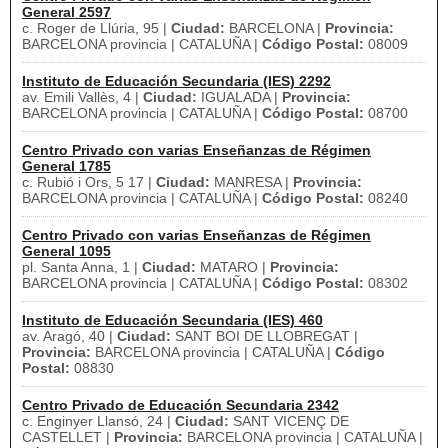
General 2597
c. Roger de Llúria, 95 |
Ciudad:
BARCELONA |
Provincia:
BARCELONA provincia | CATALUÑA |
Código Postal:
08009
Instituto de Educación Secundaria (IES) 2292
av. Emili Vallès, 4 |
Ciudad:
IGUALADA |
Provincia:
BARCELONA provincia | CATALUÑA |
Código Postal:
08700
Centro Privado con varias Enseñanzas de Régimen
General 1785
c. Rubió i Ors, 5 17 |
Ciudad:
MANRESA |
Provincia:
BARCELONA provincia | CATALUÑA |
Código Postal:
08240
Centro Privado con varias Enseñanzas de Régimen
General 1095
pl. Santa Anna, 1 |
Ciudad:
MATARO |
Provincia:
BARCELONA provincia | CATALUÑA |
Código Postal:
08302
Instituto de Educación Secundaria (IES) 460
av. Aragó, 40 |
Ciudad:
SANT BOI DE LLOBREGAT |
Provincia:
BARCELONA provincia | CATALUÑA |
Código
Postal:
08830
Centro Privado de Educación Secundaria 2342
c. Enginyer Llansó, 24 |
Ciudad:
SANT VICENÇ DE
CASTELLET |
Provincia:
BARCELONA provincia | CATALUÑA |