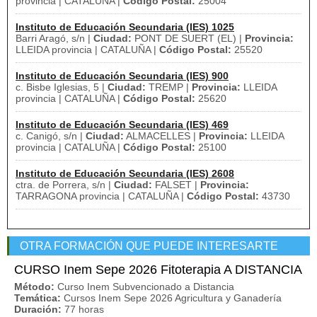
provincia | CATALUÑA |
Código Postal:
25004
Instituto de Educación Secundaria (IES) 1025
Barri Aragó, s/n |
Ciudad:
PONT DE SUERT (EL) |
Provincia:
LLEIDA provincia | CATALUÑA |
Código Postal:
25520
Instituto de Educación Secundaria (IES) 900
c. Bisbe Iglesias, 5 |
Ciudad:
TREMP |
Provincia:
LLEIDA
provincia | CATALUÑA |
Código Postal:
25620
Instituto de Educación Secundaria (IES) 469
c. Canigó, s/n |
Ciudad:
ALMACELLES |
Provincia:
LLEIDA
provincia | CATALUÑA |
Código Postal:
25100
Instituto de Educación Secundaria (IES) 2608
ctra. de Porrera, s/n |
Ciudad:
FALSET |
Provincia:
TARRAGONA provincia | CATALUÑA |
Código Postal:
43730
OTRA FORMACIÓN QUE PUEDE INTERESARTE
CURSO Inem Sepe 2026 Fitoterapia A DISTANCIA
Método:
Curso Inem Subvencionado a Distancia
Temática:
Cursos Inem Sepe 2026 Agricultura y Ganadería
Duración:
77 horas