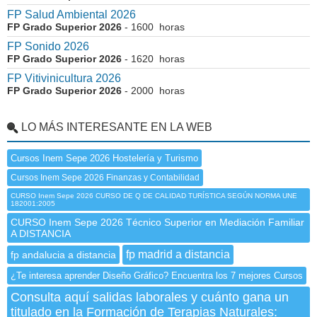
FP Salud Ambiental 2026
FP Grado Superior 2026
- 1600 horas
FP Sonido 2026
FP Grado Superior 2026
- 1620 horas
FP Vitivinicultura 2026
FP Grado Superior 2026
- 2000 horas
LO MÁS INTERESANTE EN LA WEB
Cursos Inem Sepe 2026 Hostelería y Turismo
Cursos Inem Sepe 2026 Finanzas y Contabilidad
CURSO Inem Sepe 2026 CURSO DE Q DE CALIDAD TURÍSTICA SEGÚN NORMA UNE
182001:2005
CURSO Inem Sepe 2026 Técnico Superior en Mediación Familiar
A DISTANCIA
fp madrid a distancia
fp andalucia a distancia
¿Te interesa aprender Diseño Gráfico? Encuentra los 7 mejores Cursos
Consulta aquí salidas laborales y cuánto gana un
titulado en la Formación de Terapias Naturales: