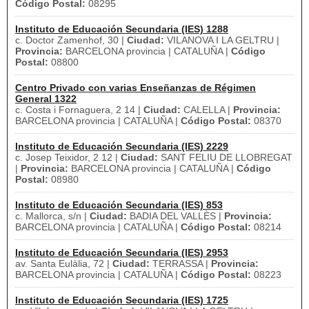
Código Postal:
08295
Instituto de Educación Secundaria (IES) 1288
c. Doctor Zamenhof, 30 |
Ciudad:
VILANOVA I LA GELTRU |
Provincia:
BARCELONA provincia | CATALUÑA |
Código
Postal:
08800
Centro Privado con varias Enseñanzas de Régimen
General 1322
c. Costa i Fornaguera, 2 14 |
Ciudad:
CALELLA |
Provincia:
BARCELONA provincia | CATALUÑA |
Código Postal:
08370
Instituto de Educación Secundaria (IES) 2229
c. Josep Teixidor, 2 12 |
Ciudad:
SANT FELIU DE LLOBREGAT
|
Provincia:
BARCELONA provincia | CATALUÑA |
Código
Postal:
08980
Instituto de Educación Secundaria (IES) 853
c. Mallorca, s/n |
Ciudad:
BADIA DEL VALLÈS |
Provincia:
BARCELONA provincia | CATALUÑA |
Código Postal:
08214
Instituto de Educación Secundaria (IES) 2953
av. Santa Eulàlia, 72 |
Ciudad:
TERRASSA |
Provincia:
BARCELONA provincia | CATALUÑA |
Código Postal:
08223
Instituto de Educación Secundaria (IES) 1725