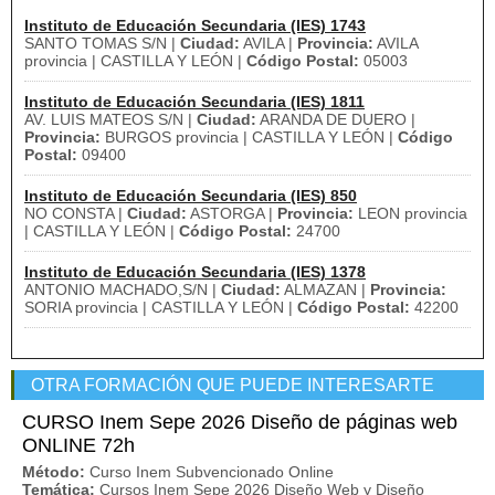
Instituto de Educación Secundaria (IES) 1743
SANTO TOMAS S/N |
Ciudad:
AVILA |
Provincia:
AVILA
provincia | CASTILLA Y LEÓN |
Código Postal:
05003
Instituto de Educación Secundaria (IES) 1811
AV. LUIS MATEOS S/N |
Ciudad:
ARANDA DE DUERO |
Provincia:
BURGOS provincia | CASTILLA Y LEÓN |
Código
Postal:
09400
Instituto de Educación Secundaria (IES) 850
NO CONSTA |
Ciudad:
ASTORGA |
Provincia:
LEON provincia
| CASTILLA Y LEÓN |
Código Postal:
24700
Instituto de Educación Secundaria (IES) 1378
ANTONIO MACHADO,S/N |
Ciudad:
ALMAZAN |
Provincia:
SORIA provincia | CASTILLA Y LEÓN |
Código Postal:
42200
OTRA FORMACIÓN QUE PUEDE INTERESARTE
CURSO Inem Sepe 2026 Diseño de páginas web
ONLINE 72h
Método:
Curso Inem Subvencionado Online
Temática:
Cursos Inem Sepe 2026 Diseño Web y Diseño