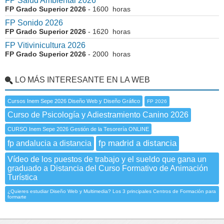
FP Salud Ambiental 2026
FP Grado Superior 2026
- 1600 horas
FP Sonido 2026
FP Grado Superior 2026
- 1620 horas
FP Vitivinicultura 2026
FP Grado Superior 2026
- 2000 horas
LO MÁS INTERESANTE EN LA WEB
Cursos Inem Sepe 2026 Diseño Web y Diseño Gráfico
FP 2026
Curso de Psicología y Adiestramiento Canino 2026
CURSO Inem Sepe 2026 Gestión de la Tesorería ONLINE
fp madrid a distancia
fp andalucia a distancia
Vídeo de los puestos de trabajo y el sueldo que gana un
graduado a Distancia del Curso Formativo de Animación
Turística
¿Quieres estudiar Diseño Web y Multimedia? Los 3 principales Centros de Formación para
formarte