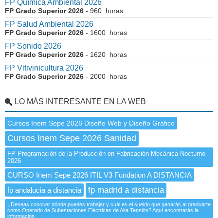
FP Química Ambiental 2026
FP Grado Superior 2026
- 960 horas
FP Salud Ambiental 2026
FP Grado Superior 2026
- 1600 horas
FP Sonido 2026
FP Grado Superior 2026
- 1620 horas
FP Vitivinicultura 2026
FP Grado Superior 2026
- 2000 horas
LO MÁS INTERESANTE EN LA WEB
Cursos Inem Sepe 2026 Diseño Web y Diseño Gráfico
Cursos Inem Sepe 2026 Sanidad
FP Programación de la Producción en Fabricación Mecánica Nocturno
2026
CURSO Inem Sepe 2026 ITIL V3 Fundation A DISTANCIA
fp madrid a distancia
fp andalucia a distancia
¿Deseas conocer dónde puedes trabajar y cuál es el sueldo que ganarás al graduarte
como Operario de Subestaciones Eléctricas de Alta Tensión? Aquí encontrarás la
información