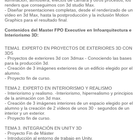
iluminación, atmósfera, efectos de cámara y otros procesos, los
renders que conseguimos con 3d studio Max.
- Diseñar presentaciones completas, desde el renderizado de un
vídeo en 3d Max, hasta la postproducción y la inclusión Motion
Graphics para el resultado final.
Contenidos del Master FPO Executive en Infoarquitectura e
Interiorismo 3D:
TEMA1. EXPERTO EN PROYECTOS DE EXTERIORES 3D CON
3DS
- Proyectos de exteriores 3d con 3dmax - Conociendo las bases
para la producción 3d.
- Creación de 3 imágenes exteriores de un edificio elegido por el
alumno.
- Proyecto fin de curso.
TEMA 2. EXPERTO EN INTERIORISMO Y REALISMO
- Interiorismo y realismo. -Interiorismo, hiperrealismo y principios
de la animación con 3d max.
- Creación de 3 imágenes interiores de un espacio elegido por el
alumno y la creación de 2 vídeos de unos 30 - segundos de un
interior y un exterior.
- Proyecto fin de curso.
TEMA 3. INTEGRACIÓN EN UNITY 3D
- Proyecto Fin de Máster
- Introducción al entorno de trabajo en Unity.