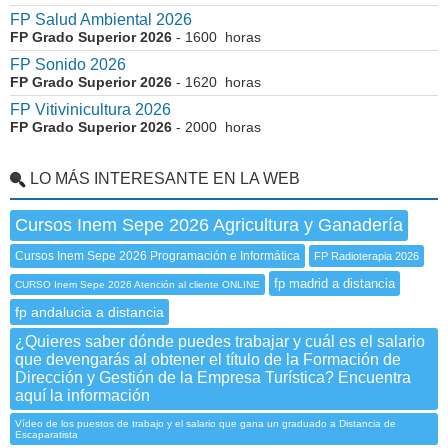
FP Salud Ambiental 2026
FP Grado Superior 2026
- 1600 horas
FP Sonido 2026
FP Grado Superior 2026
- 1620 horas
FP Vitivinicultura 2026
FP Grado Superior 2026
- 2000 horas
LO MÁS INTERESANTE EN LA WEB
Cursos Inem Sepe 2026 Agricultura y Ganadería
Cursos Inem Sepe 2026 Programación e Informática
FP Radioterapia 2026
fp madrid a distancia
CURSO Inem Sepe 2026 Atención al cliente ONLINE
fp andalucia a distancia
¿Quieres saber dónde puedes trabajar y cuál es el salario
que devengarás al obtener el título de la Formación de
Dirección y Gestión de la Empresa Turística? Encuentra
aquí la información
Vídeo de los puestos de trabajo y el salario que gana un graduado a Distancia de
Escaparatista