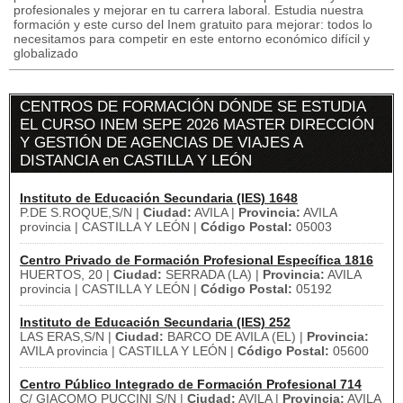
profesionales y mejorar en tu carrera laboral. Estudia nuestra
formación y este curso del Inem gratuito para mejorar: todos lo
necesitamos para competir en este entorno económico difícil y
globalizado
CENTROS DE FORMACIÓN DÓNDE SE ESTUDIA
EL CURSO INEM SEPE 2026 MASTER DIRECCIÓN
Y GESTIÓN DE AGENCIAS DE VIAJES A
DISTANCIA en CASTILLA Y LEÓN
Instituto de Educación Secundaria (IES) 1648
P.DE S.ROQUE,S/N |
Ciudad:
AVILA |
Provincia:
AVILA
provincia | CASTILLA Y LEÓN |
Código Postal:
05003
Centro Privado de Formación Profesional Específica 1816
HUERTOS, 20 |
Ciudad:
SERRADA (LA) |
Provincia:
AVILA
provincia | CASTILLA Y LEÓN |
Código Postal:
05192
Instituto de Educación Secundaria (IES) 252
LAS ERAS,S/N |
Ciudad:
BARCO DE AVILA (EL) |
Provincia:
AVILA provincia | CASTILLA Y LEÓN |
Código Postal:
05600
Centro Público Integrado de Formación Profesional 714
C/ GIACOMO PUCCINI S/N |
Ciudad:
AVILA |
Provincia:
AVILA