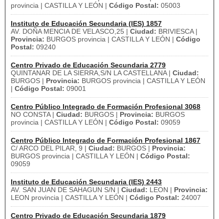
provincia | CASTILLA Y LEÓN |
Código Postal:
05003
Instituto de Educación Secundaria (IES) 1857
AV. DOÑA MENCIA DE VELASCO,25 |
Ciudad:
BRIVIESCA |
Provincia:
BURGOS provincia | CASTILLA Y LEÓN |
Código
Postal:
09240
Centro Privado de Educación Secundaria 2779
QUINTANAR DE LA SIERRA,S/N LA CASTELLANA |
Ciudad:
BURGOS |
Provincia:
BURGOS provincia | CASTILLA Y LEÓN
|
Código Postal:
09001
Centro Público Integrado de Formación Profesional 3068
NO CONSTA |
Ciudad:
BURGOS |
Provincia:
BURGOS
provincia | CASTILLA Y LEÓN |
Código Postal:
09059
Centro Público Integrado de Formación Profesional 1867
C/ ARCO DEL PILAR, 9 |
Ciudad:
BURGOS |
Provincia:
BURGOS provincia | CASTILLA Y LEÓN |
Código Postal:
09059
Instituto de Educación Secundaria (IES) 2443
AV. SAN JUAN DE SAHAGUN S/N |
Ciudad:
LEON |
Provincia:
LEON provincia | CASTILLA Y LEÓN |
Código Postal:
24007
Centro Privado de Educación Secundaria 1879