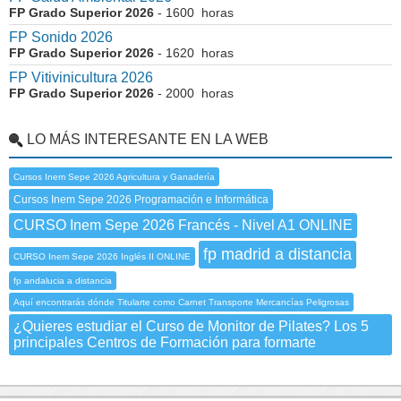
FP Grado Superior 2026
- 1600 horas
FP Sonido 2026
FP Grado Superior 2026
- 1620 horas
FP Vitivinicultura 2026
FP Grado Superior 2026
- 2000 horas
LO MÁS INTERESANTE EN LA WEB
Cursos Inem Sepe 2026 Agricultura y Ganadería
Cursos Inem Sepe 2026 Programación e Informática
CURSO Inem Sepe 2026 Francés - Nivel A1 ONLINE
fp madrid a distancia
CURSO Inem Sepe 2026 Inglés II ONLINE
fp andalucia a distancia
Aquí encontrarás dónde Titularte como Carnet Transporte Mercancías Peligrosas
¿Quieres estudiar el Curso de Monitor de Pilates? Los 5
principales Centros de Formación para formarte