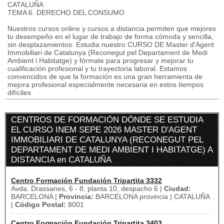
CATALUÑA
TEMA 6. DERECHO DEL CONSUMO
Nuestros cursos online y cursos a distancia permiten que mejores
tu desempeño en el lugar de trabajo de forma cómoda y sencilla,
sin desplazamientos. Estudia nuestro CURSO DE Master d'Agent
Immobiliari de Catalunya (Reconegut pel Departament de Medi
Ambient i Habitatge) y fórmate para progresar y mejorar tu
cualificación profesional y tu trayectoria laboral. Estamos
convencidos de que la formación es una gran herramienta de
mejora profesional especialmente necesaria en estos tiempos
difíciles
CENTROS DE FORMACIÓN DÓNDE SE ESTUDIA
EL CURSO INEM SEPE 2026 MASTER D'AGENT
IMMOBILIARI DE CATALUNYA (RECONEGUT PEL
DEPARTAMENT DE MEDI AMBIENT I HABITATGE) A
DISTANCIA en CATALUÑA
Centro Formación Fundación Tripartita 3332
Avda. Drassanes, 6 - 8, planta 10, despacho 6 |
Ciudad:
BARCELONA |
Provincia:
BARCELONA provincia | CATALUÑA
|
Código Postal:
8001
Centro Formación Fundación Tripartita 3403