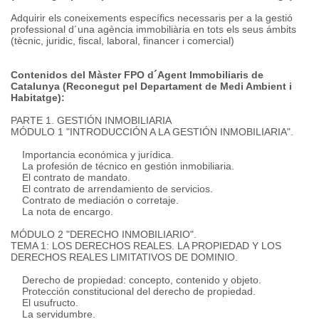
Adquirir els coneixements específics necessaris per a la gestió
professional d´una agència immobiliària en tots els seus ámbits
(tècnic, juridic, fiscal, laboral, financer i comercial)
Contenidos del Màster FPO d´Agent Immobiliaris de
Catalunya (Reconegut pel Departament de Medi Ambient i
Habitatge):
PARTE 1. GESTIÓN INMOBILIARIA
MÓDULO 1 "INTRODUCCIÓN A LA GESTIÓN INMOBILIARIA".
Importancia económica y jurídica.
La profesión de técnico en gestión inmobiliaria.
El contrato de mandato.
El contrato de arrendamiento de servicios.
Contrato de mediación o corretaje.
La nota de encargo.
MÓDULO 2 "DERECHO INMOBILIARIO".
TEMA 1: LOS DERECHOS REALES. LA PROPIEDAD Y LOS
DERECHOS REALES LIMITATIVOS DE DOMINIO.
Derecho de propiedad: concepto, contenido y objeto.
Protección constitucional del derecho de propiedad.
El usufructo.
La servidumbre.