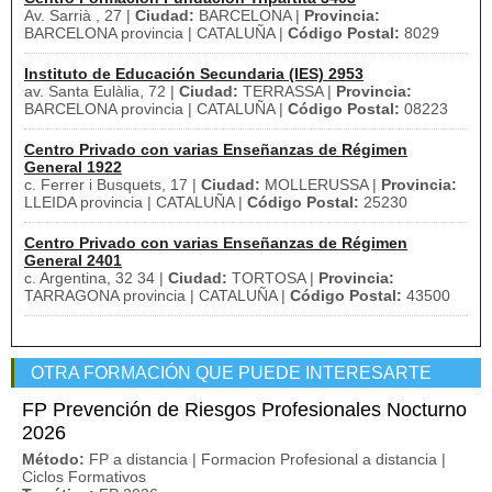
Av. Sarrià , 27 |
Ciudad:
BARCELONA |
Provincia:
BARCELONA provincia | CATALUÑA |
Código Postal:
8029
Instituto de Educación Secundaria (IES) 2953
av. Santa Eulàlia, 72 |
Ciudad:
TERRASSA |
Provincia:
BARCELONA provincia | CATALUÑA |
Código Postal:
08223
Centro Privado con varias Enseñanzas de Régimen
General 1922
c. Ferrer i Busquets, 17 |
Ciudad:
MOLLERUSSA |
Provincia:
LLEIDA provincia | CATALUÑA |
Código Postal:
25230
Centro Privado con varias Enseñanzas de Régimen
General 2401
c. Argentina, 32 34 |
Ciudad:
TORTOSA |
Provincia:
TARRAGONA provincia | CATALUÑA |
Código Postal:
43500
OTRA FORMACIÓN QUE PUEDE INTERESARTE
FP Prevención de Riesgos Profesionales Nocturno
2026
Método:
FP a distancia | Formacion Profesional a distancia |
Ciclos Formativos