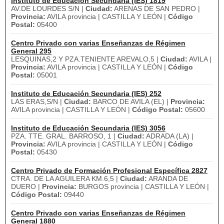
Instituto de Educación Secundaria (IES) 1819
AV.DE LOURDES S/N |
Ciudad:
ARENAS DE SAN PEDRO |
Provincia:
AVILA provincia | CASTILLA Y LEÓN |
Código
Postal:
05400
Centro Privado con varias Enseñanzas de Régimen
General 295
LESQUINAS,2 Y PZA.TENIENTE AREVALO,5 |
Ciudad:
AVILA |
Provincia:
AVILA provincia | CASTILLA Y LEÓN |
Código
Postal:
05001
Instituto de Educación Secundaria (IES) 252
LAS ERAS,S/N |
Ciudad:
BARCO DE AVILA (EL) |
Provincia:
AVILA provincia | CASTILLA Y LEÓN |
Código Postal:
05600
Instituto de Educación Secundaria (IES) 3056
PZA. TTE. GRAL. BARROSO, 1 |
Ciudad:
ADRADA (LA) |
Provincia:
AVILA provincia | CASTILLA Y LEÓN |
Código
Postal:
05430
Centro Privado de Formación Profesional Específica 2827
CTRA. DE LA AGUILERA KM.6,5 |
Ciudad:
ARANDA DE
DUERO |
Provincia:
BURGOS provincia | CASTILLA Y LEÓN |
Código Postal:
09440
Centro Privado con varias Enseñanzas de Régimen
General 1880