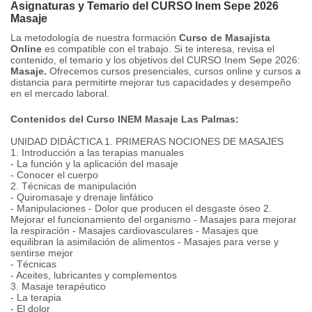
Asignaturas y Temario del CURSO Inem Sepe 2026
Masaje
La metodología de nuestra formación
Curso de Masajista
Online
es compatible con el trabajo.
Si te interesa, revisa el
contenido, el temario y los objetivos del CURSO Inem Sepe 2026:
Masaje.
Ofrecemos cursos presenciales, cursos online y cursos a
distancia para permitirte mejorar tus capacidades y desempeño
en el mercado laboral.
Contenidos del Curso INEM Masaje Las Palmas:
UNIDAD DIDÁCTICA 1. PRIMERAS NOCIONES DE MASAJES
1. Introducción a las terapias manuales
- La función y la aplicación del masaje
- Conocer el cuerpo
2. Técnicas de manipulación
- Quiromasaje y drenaje linfático
- Manipulaciones
- Dolor que producen el desgaste óseo
2.
Mejorar el funcionamiento del organismo
- Masajes para mejorar
la respiración
- Masajes cardiovasculares
- Masajes que
equilibran la asimilación de alimentos
- Masajes para verse y
sentirse mejor
- Técnicas
- Aceites, lubricantes y complementos
3. Masaje terapéutico
- La terapia
- El dolor