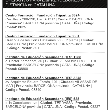
OPERATIVO PARA EMPRENDEDORES A
DISTANCIA en CATALUÑA
Centro Formación Fundación Tripartita 3324
Castillejos 288-290, Esc. A 1ª 1ª |
Ciudad:
BARCELONA |
Provincia:
BARCELONA provincia | CATALUÑA |
Código
Postal:
8025
Centro Formación Fundación Tripartita 3391
Gran Vía de les Corts Catalanes 583, 5ª planta |
Ciudad:
BARCELONA |
Provincia:
BARCELONA provincia | CATALUÑA
|
Código Postal:
8011
Instituto de Educación Secundaria (IES) 1288
c. Doctor Zamenhof, 30 |
Ciudad:
VILANOVA I LA GELTRU |
Provincia:
BARCELONA provincia | CATALUÑA |
Código
Postal:
08800
Instituto de Educación Secundaria (IES) 3248
av. Arquitecte Eduard Farrés, 101 |
Ciudad:
VILASSAR DE
MAR |
Provincia:
BARCELONA provincia | CATALUÑA |
Código Postal:
08340
Instituto de Educación Secundaria (IES) 528
c. la Castellassa, s/n |
Ciudad:
TERRASSA |
Provincia:
BARCELONA provincia | CATALUÑA |
Código Postal:
08227