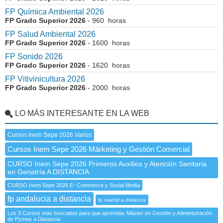
FP Química Ambiental 2026
FP Grado Superior 2026
- 960 horas
FP Salud Ambiental 2026
FP Grado Superior 2026
- 1600 horas
FP Sonido 2026
FP Grado Superior 2026
- 1620 horas
FP Vitivinicultura 2026
FP Grado Superior 2026
- 2000 horas
LO MÁS INTERESANTE EN LA WEB
Cursos Inem Sepe 2026 Varios
Cursos Inem Sepe 2026 Márketing y Gestión Comercial
CURSO Inem Sepe 2026 Primeros Auxilios y Atención Sanitaria
en Geriatría A DISTANCIA
CURSO Inem Sepe 2026 E- Commerce y Social Media
fp andalucia a distancia
fp madrid a distancia
Los 3 Cursos más buscados para que aprendas Máster en Gestión y Administración
de Pymes a Distancia