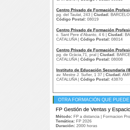
Centro Privado de Formación Profesi
pg. del Taulat, 243 |
Ciudad:
BARCELO
Código Postal:
08019
Centro Privado de Formación Profesi
c. Sant Pere d'Abanto, 4 6 |
Ciudad:
BA
CATALUÑA |
Código Postal:
08014
Centro Privado de Formación Profesi
pg. de Gràcia,71, pral |
Ciudad:
BARCE
CATALUÑA |
Código Postal:
08008
Instituto de Educación Secundaria (I
av. Mestre J. Suñer, 1 37 |
Ciudad:
AMP
CATALUÑA |
Código Postal:
43870
OTRA FORMACIÓN QUE PUEDE
FP Gestión de Ventas y Espaci
Método:
FP a distancia | Formacion Pro
Temática:
FP 2026
Duración:
2000 horas