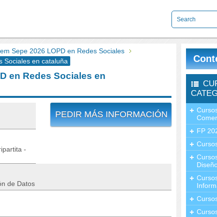
em Sepe 2026 LOPD en Redes Sociales
Cont
Sociales en cataluña
 en Redes Sociales en
CU
CATEG
Cursos
PEDIR MÁS INFORMACIÓN
Comer
FP 20
Cursos
partita -
Curso
Diseño
Curso
ón de Datos
Inform
Curso
Curso