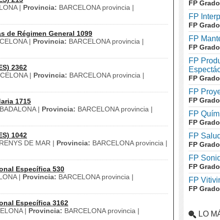
FP Grado
LONA |
Provincia:
BARCELONA provincia |
FP Inter
FP Grado
as de Régimen General 1099
FP Mante
CELONA |
Provincia:
BARCELONA provincia |
FP Grado
FP Produ
ES) 2362
Espectác
CELONA |
Provincia:
BARCELONA provincia |
FP Grado
FP Proye
FP Grado
aria 1715
BADALONA |
Provincia:
BARCELONA provincia |
FP Quími
FP Grado
ES) 1042
FP Salud
RENYS DE MAR |
Provincia:
BARCELONA provincia |
FP Grado
FP Soni
FP Grado
onal Específica 530
LONA |
Provincia:
BARCELONA provincia |
FP Vitivi
FP Grado
onal Específica 3162
ELONA |
Provincia:
BARCELONA provincia |
LO M