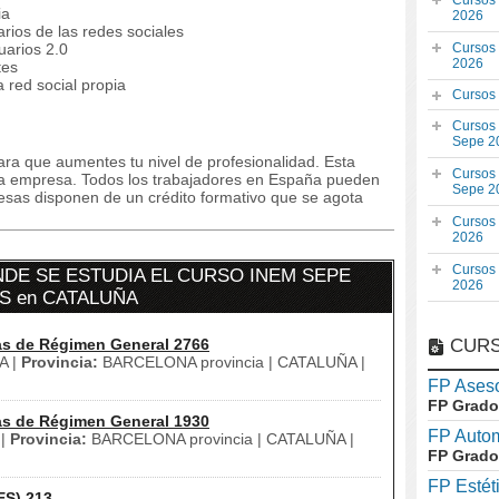
Cursos
ia
2026
rios de las redes sociales
uarios 2.0
Cursos
2026
tes
 red social propia
Cursos
Cursos
Sepe 2
ra que aumentes tu nivel de profesionalidad. Esta
Cursos
la empresa. Todos los trabajadores en España pueden
Sepe 2
resas disponen de un crédito formativo que se agota
Cursos
2026
Cursos
DE SE ESTUDIA EL CURSO INEM SEPE
2026
S en CATALUÑA
as de Régimen General 2766
CURS
A |
Provincia:
BARCELONA provincia | CATALUÑA |
FP Aseso
FP Grado
as de Régimen General 1930
FP Auto
|
Provincia:
BARCELONA provincia | CATALUÑA |
FP Grado
FP Estét
ES) 213