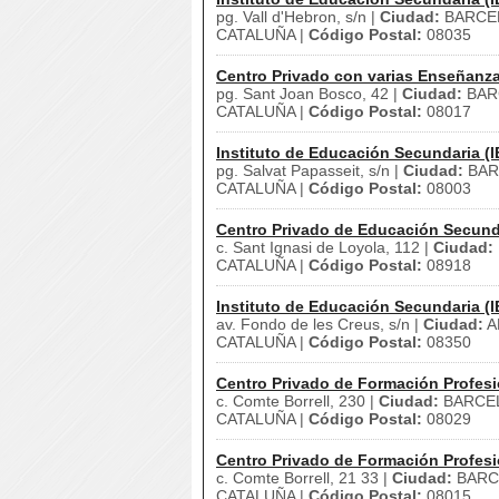
pg. Vall d'Hebron, s/n |
Ciudad:
BARCE
CATALUÑA |
Código Postal:
08035
Centro Privado con varias Enseñanz
pg. Sant Joan Bosco, 42 |
Ciudad:
BAR
CATALUÑA |
Código Postal:
08017
Instituto de Educación Secundaria (I
pg. Salvat Papasseit, s/n |
Ciudad:
BAR
CATALUÑA |
Código Postal:
08003
Centro Privado de Educación Secund
c. Sant Ignasi de Loyola, 112 |
Ciudad:
CATALUÑA |
Código Postal:
08918
Instituto de Educación Secundaria (I
av. Fondo de les Creus, s/n |
Ciudad:
A
CATALUÑA |
Código Postal:
08350
Centro Privado de Formación Profesi
c. Comte Borrell, 230 |
Ciudad:
BARCE
CATALUÑA |
Código Postal:
08029
Centro Privado de Formación Profesi
c. Comte Borrell, 21 33 |
Ciudad:
BARC
CATALUÑA |
Código Postal:
08015