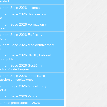
ilidad
s Inem Sepe 2026 Idiomas
 Inem Sepe 2026 Hostelería y
mo
s Inem Sepe 2026 Formación y
ción
 Inem Sepe 2026 Estética y
ería
s Inem Sepe 2026 MedioAmbiente y
d
s Inem Sepe 2026 RRHH, Laboral,
idad y PRL
s Inem Sepe 2026 Gestión y
stración de Empresas
 Inem Sepe 2026 Inmobiliaria,
ucción e Instalaciones
 Inem Sepe 2026 Agricultura y
ería
s Inem Sepe 2026 Varios
Cursos profesionales 2026