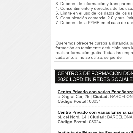
3. Deberes de información y transparenc
4. Consentimiento y derechos de los usua
5. Límite en el uso de los datos de los us
6. Comunicación comercial 2.0 y sus lími
7. Deberes de la PYME en el caso de una
Queremos ofrecerte cursos a distancia pa
formación es totalmente deducible para 
realizar formación gratis. Todas las emp
cada año: si no se utiliza, se pierde
CENTROS DE FORMACIÓN DÓN
2026 LOPD EN REDES SOCIALE
Centro Privado con varias Enseñanz
c. Sagrat Cor, 25 |
Ciudad:
BARCELON
Código Postal:
08034
Centro Privado con varias Enseñanz
pl. del Nord, 14 |
Ciudad:
BARCELONA 
Código Postal:
08024
Instituto de Educación Secundaria (I