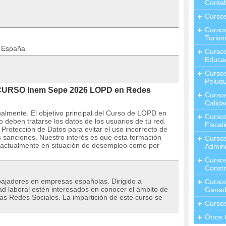
Contab
Curso
Cursos
Turis
n España
Curso
Educa
Cursos
Peluqu
 CURSO Inem Sepe 2026 LOPD en Redes
Curso
Calida
almente. El objetivo principal del Curso de LOPD en
Curso
eben tratarse los datos de los usuarios de tu red.
Fiscal
rotección de Datos para evitar el uso incorrecto de
es sanciones. Nuestro interés es que esta formación
Curso
e actualmente en situación de desempleo como por
Admini
Cursos
Constr
ajadores en empresas españolas. Dirigido a
Cursos
dad laboral estén interesados en conocer el ámbito de
Ganad
las Redes Sociales. La impartición de este curso se
Curso
Otros 