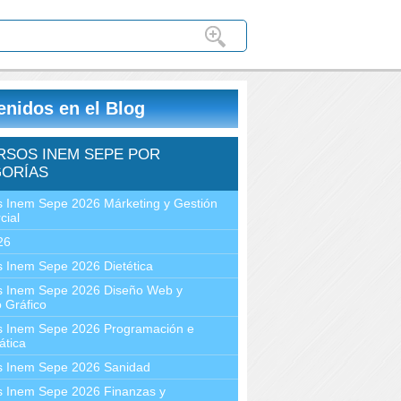
enidos en el Blog
RSOS INEM SEPE POR
ORÍAS
 Inem Sepe 2026 Márketing y Gestión
cial
26
 Inem Sepe 2026 Dietética
s Inem Sepe 2026 Diseño Web y
 Gráfico
s Inem Sepe 2026 Programación e
ática
s Inem Sepe 2026 Sanidad
s Inem Sepe 2026 Finanzas y