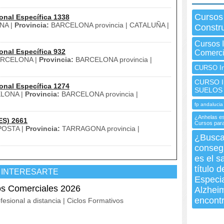
Cursos
onal Específica 1338
NA |
Provincia:
BARCELONA provincia | CATALUÑA |
Constru
Cursos 
onal Específica 932
Comerci
RCELONA |
Provincia:
BARCELONA provincia |
CURSO In
CURSO I
onal Específica 1274
SUELOS
LONA |
Provincia:
BARCELONA provincia |
fp andalucia
¿Anhelas est
ES) 2661
Cursos para
OSTA |
Provincia:
TARRAGONA provincia |
¿Busca
consegu
es el s
título 
 INTERESARTE
Especi
os Comerciales 2026
Alzheim
encontr
fesional a distancia | Ciclos Formativos