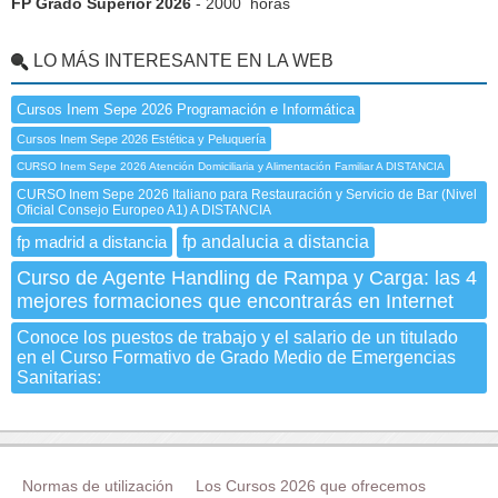
FP Grado Superior 2026
- 2000 horas
LO MÁS INTERESANTE EN LA WEB
Cursos Inem Sepe 2026 Programación e Informática
Cursos Inem Sepe 2026 Estética y Peluquería
CURSO Inem Sepe 2026 Atención Domiciliaria y Alimentación Familiar A DISTANCIA
CURSO Inem Sepe 2026 Italiano para Restauración y Servicio de Bar (Nivel
Oficial Consejo Europeo A1) A DISTANCIA
fp madrid a distancia
fp andalucia a distancia
Curso de Agente Handling de Rampa y Carga: las 4
mejores formaciones que encontrarás en Internet
Conoce los puestos de trabajo y el salario de un titulado
en el Curso Formativo de Grado Medio de Emergencias
Sanitarias:
Normas de utilización
Los Cursos 2026 que ofrecemos