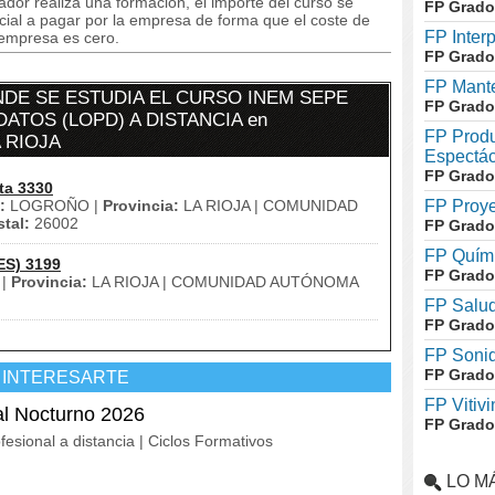
dor realiza una formación, el importe del curso se
FP Grado
cial a pagar por la empresa de forma que el coste de
FP Inter
 empresa es cero.
FP Grado
FP Mante
DE SE ESTUDIA EL CURSO INEM SEPE
FP Grado
ATOS (LOPD) A DISTANCIA en
FP Produ
 RIOJA
Espectác
FP Grado
ta 3330
:
LOGROÑO |
Provincia:
LA RIOJA | COMUNIDAD
FP Proye
tal:
26002
FP Grado
FP Quími
ES) 3199
FP Grado
 |
Provincia:
LA RIOJA | COMUNIDAD AUTÓNOMA
FP Salud
FP Grado
FP Soni
FP Grado
 INTERESARTE
FP Vitivi
l Nocturno 2026
FP Grado
fesional a distancia | Ciclos Formativos
LO M