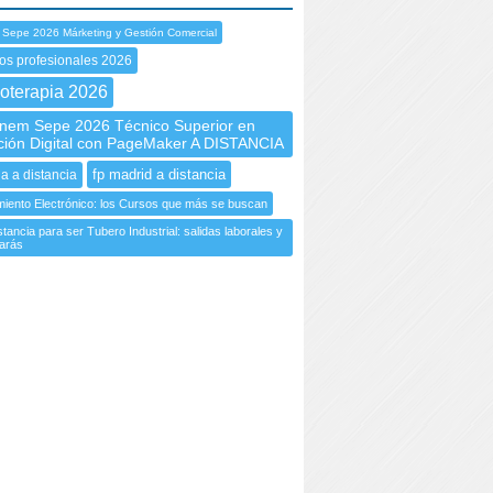
 Sepe 2026 Márketing y Gestión Comercial
os profesionales 2026
oterapia 2026
em Sepe 2026 Técnico Superior en
ión Digital con PageMaker A DISTANCIA
fp madrid a distancia
ia a distancia
iento Electrónico: los Cursos que más se buscan
tancia para ser Tubero Industrial: salidas laborales y
arás