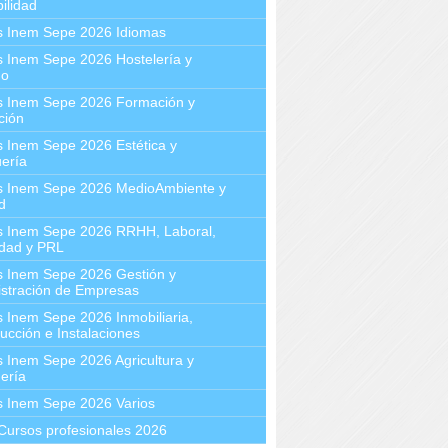
ilidad
s Inem Sepe 2026 Idiomas
 Inem Sepe 2026 Hostelería y
mo
s Inem Sepe 2026 Formación y
ción
 Inem Sepe 2026 Estética y
ería
s Inem Sepe 2026 MedioAmbiente y
d
s Inem Sepe 2026 RRHH, Laboral,
idad y PRL
s Inem Sepe 2026 Gestión y
stración de Empresas
 Inem Sepe 2026 Inmobiliaria,
ucción e Instalaciones
 Inem Sepe 2026 Agricultura y
ería
s Inem Sepe 2026 Varios
Cursos profesionales 2026