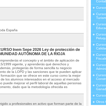
Contab
Curso
Cursos
Turis
Curso
Educa
toda España
Cursos
Peluqu
Curso
Calida
CURSO Inem Sepe 2026 Ley de protección de
COMUNIDAD AUTÓNOMA DE LA RIOJA
Curso
Fiscal
prenderás el concepto y el ámbito de aplicación de
15/1999 vigente, y aprenderás qué derechos y
Curso
 Además, protegerás de forma sencilla tu negocio
Admini
ento de la LOPD y las sanciones que te pueden aplicar
Cursos
 formación que se ofrece en este curso como la mejor
Constr
l de los alumnos interesados en el acceso al mercado
o puede mejorar el perfil laboral de aquellas personas
Cursos
omento, dado que la metodología ofrecida es
Ganad
Curso
Otros 
irigido a profesionales en activo que forman parte de la