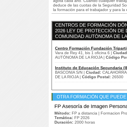
agota cada año. Cuando cualquier trabaja
deduce de las cuotas de la Seguridad So
la formación para el trabajador y para la
CENTROS DE FORMACIÓN DÓN
2026 LEY DE PROTECCIÓN DE D
COMUNIDAD AUTÓNOMA DE LA
Centro Formación Fundación Triparti
Vara de Rey 41, bis 1 oficina 6 |
Ciudad
AUTÓNOMA DE LA RIOJA |
Código Pos
Instituto de Educación Secundaria (I
BASCONIA S/N |
Ciudad:
CALAHORRA
DE LA RIOJA |
Código Postal:
26500
OTRA FORMACIÓN QUE PUEDE
FP Asesoría de Imagen Persona
Método:
FP a distancia | Formacion Pro
Temática:
FP 2026
Duración:
2000 horas