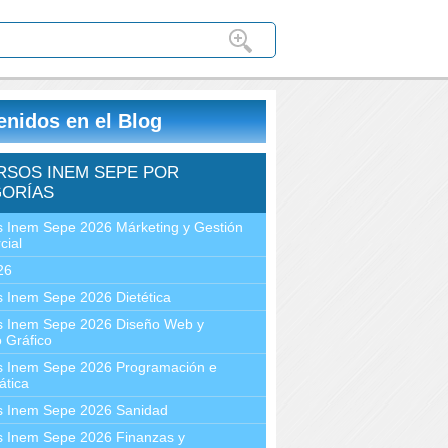
enidos en el Blog
RSOS INEM SEPE POR
ORÍAS
 Inem Sepe 2026 Márketing y Gestión
cial
26
 Inem Sepe 2026 Dietética
s Inem Sepe 2026 Diseño Web y
 Gráfico
s Inem Sepe 2026 Programación e
ática
s Inem Sepe 2026 Sanidad
s Inem Sepe 2026 Finanzas y