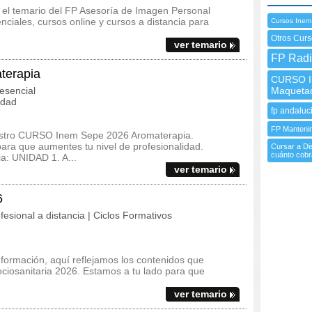
 y el temario del FP Asesoría de Imagen Personal
iales, cursos online y cursos a distancia para
Cursos Inem
Otros Curs
ver temario
FP Radi
terapia
CURSO In
esencial
Maquetac
idad
fp andaluc
FP Mantenim
uestro CURSO Inem Sepe 2026 Aromaterapia.
ara que aumentes tu nivel de profesionalidad.
Cursar a Dis
cuánto cobr
a: UNIDAD 1. A...
ver temario
6
fesional a distancia | Ciclos Formativos
 formación, aquí reflejamos los contenidos que
ociosanitaria 2026. Estamos a tu lado para que
ver temario