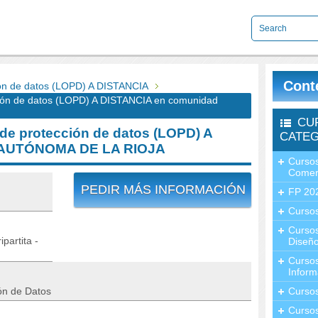
Cont
ón de datos (LOPD) A DISTANCIA
ón de datos (LOPD) A DISTANCIA en comunidad
CU
e protección de datos (LOPD) A
CATEG
 AUTÓNOMA DE LA RIOJA
Cursos
Comer
PEDIR MÁS INFORMACIÓN
FP 20
Cursos
Curso
partita -
Diseño
Curso
Inform
ón de Datos
Curso
Curso