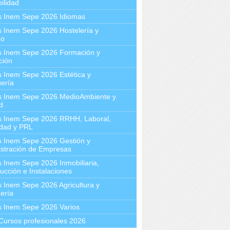
ilidad
s Inem Sepe 2026 Idiomas
 Inem Sepe 2026 Hostelería y
mo
s Inem Sepe 2026 Formación y
ción
 Inem Sepe 2026 Estética y
ería
s Inem Sepe 2026 MedioAmbiente y
d
s Inem Sepe 2026 RRHH, Laboral,
idad y PRL
s Inem Sepe 2026 Gestión y
stración de Empresas
 Inem Sepe 2026 Inmobiliaria,
ucción e Instalaciones
 Inem Sepe 2026 Agricultura y
ería
s Inem Sepe 2026 Varios
Cursos profesionales 2026