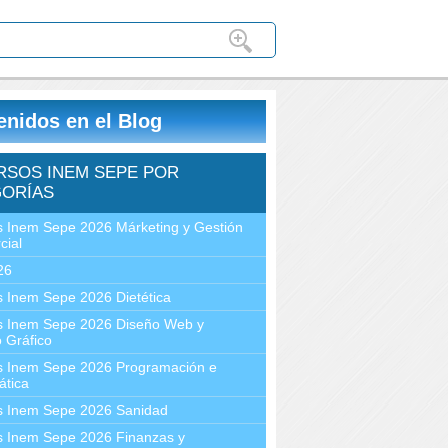
enidos en el Blog
RSOS INEM SEPE POR
ORÍAS
 Inem Sepe 2026 Márketing y Gestión
cial
26
 Inem Sepe 2026 Dietética
s Inem Sepe 2026 Diseño Web y
 Gráfico
s Inem Sepe 2026 Programación e
ática
s Inem Sepe 2026 Sanidad
s Inem Sepe 2026 Finanzas y