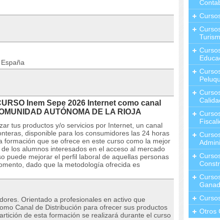
Contab
Curso
Cursos
Turis
Curso
Educa
n España
Cursos
Peluqu
Curso
Calida
CURSO Inem Sepe 2026 Internet como canal
n COMUNIDAD AUTÓNOMA DE LA RIOJA
Curso
Fiscal
ar tus productos y/o servicios por Internet, un canal
ronteras, disponible para los consumidores las 24 horas
Curso
la formación que se ofrece en este curso como la mejor
Admini
l de los alumnos interesados en el acceso al mercado
Cursos
o puede mejorar el perfil laboral de aquellas personas
Constr
omento, dado que la metodología ofrecida es
Cursos
Ganad
Curso
adores. Orientado a profesionales en activo que
como Canal de Distribución para ofrecer sus productos
Otros 
rtición de esta formación se realizará durante el curso