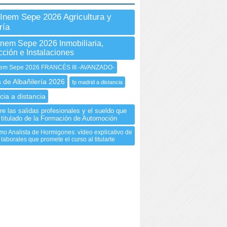
Inem Sepe 2026 Agricultura y
ría
Inem Sepe 2026 Inmobiliaria,
ción e Instalaciones
em Sepe 2026 FRANCÉS III -AVANZADO-
 de Albañilería 2026
fp madrid a distancia
cia a distancia
e las salidas profesionales y el sueldo que
 titulado de la Formación de Automoción
omo Analista de Hormigones: vídeo explicativo de
 laborales que promete el curso al titularte