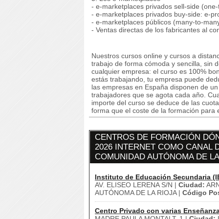
- e-marketplaces privados sell-side (one
- e-marketplaces privados buy-side: e-p
- e-marketplaces públicos (many-to-man
- Ventas directas de los fabricantes al 
Nuestros cursos online y cursos a dista
trabajo de forma cómoda y sencilla, sin 
cualquier empresa: el curso es 100% boni
estás trabajando, tu empresa puede deduc
las empresas en España disponen de un cr
trabajadores que se agota cada año. Cuan
importe del curso se deduce de las cuota
forma que el coste de la formación para 
CENTROS DE FORMACIÓN DÓN
2026 INTERNET COMO CANAL D
COMUNIDAD AUTÓNOMA DE LA
Instituto de Educación Secundaria (I
AV. ELISEO LERENA S/N |
Ciudad:
ARN
AUTÓNOMA DE LA RIOJA |
Código Pos
Centro Privado con varias Enseñanz
MADRE PAULA MONTALT, 1 |
Ciudad: