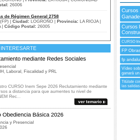
tal:
26006
Cursos 
as de Régimen General 2758
Ganade
(FP) |
Ciudad:
LOGROÑO |
Provincia:
LA RIOJA |
 |
Código Postal:
26005
Cursos 
Construc
CURSO In
 INTERESARTE
FP Obras
amiento mediante Redes Sociales
fp andalu
esencial
Vídeo sobr
, Laboral, Fiscalidad y PRL
ganará un
Titúlate c
uestro CURSO Inem Sepe 2026 Reclutamiento mediante
las salidas
sos a distancia para que aumentes tu nivel de
INEM Rec...
ver temario
o Obediencia Básica 2026
ncia y Presencial
2026