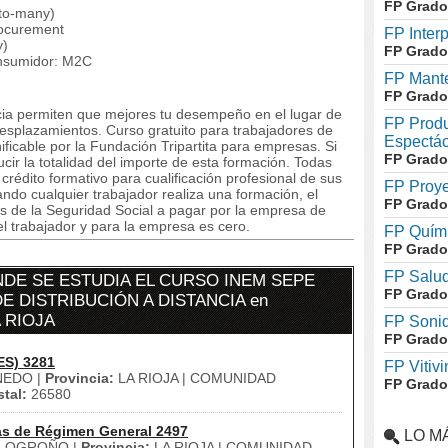
FP Grado
-to-many)
rocurement
FP Inter
y)
FP Grado
consumidor: M2C
FP Mante
FP Grado
ncia permiten que mejores tu desempeño en el lugar de
FP Produ
desplazamientos. Curso gratuito para trabajadores de
Espectác
ficable por la Fundación Tripartita para empresas. Si
FP Grado
ir la totalidad del importe de esta formación. Todas
édito formativo para cualificación profesional de sus
FP Proye
do cualquier trabajador realiza una formación, el
FP Grado
s de la Seguridad Social a pagar por la empresa de
el trabajador y para la empresa es cero.
FP Quími
FP Grado
FP Salud
DE SE ESTUDIA EL CURSO INEM SEPE
FP Grado
E DISTRIBUCIÓN A DISTANCIA en
 RIOJA
FP Soni
FP Grado
ES) 3281
FP Vitivi
EDO |
Provincia:
LA RIOJA | COMUNIDAD
FP Grado
tal:
26580
as de Régimen General 2497
LO M
LOGROÑO |
Provincia:
LA RIOJA | COMUNIDAD