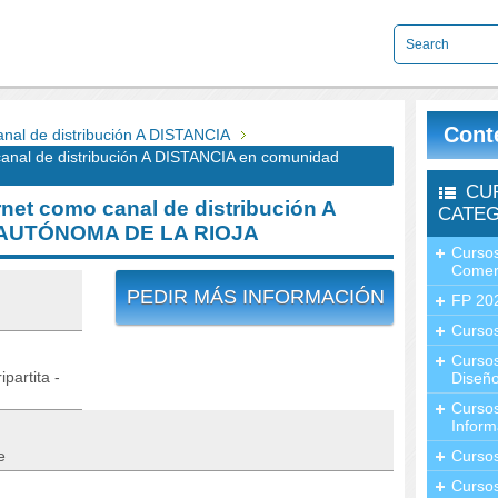
Cont
al de distribución A DISTANCIA
nal de distribución A DISTANCIA en comunidad
CU
et como canal de distribución A
CATEG
 AUTÓNOMA DE LA RIOJA
Cursos
Comer
PEDIR MÁS INFORMACIÓN
FP 20
Cursos
Curso
partita -
Diseño
Curso
Inform
e
Curso
Curso