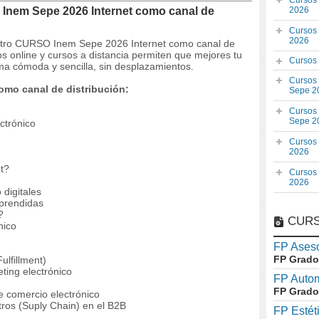
Cursos
Inem Sepe 2026 Internet como canal de
2026
Cursos
2026
estro CURSO Inem Sepe 2026 Internet como canal de
s online y cursos a distancia permiten que mejores tu
Cursos
ma cómoda y sencilla, sin desplazamientos.
Cursos
omo canal de distribución:
Sepe 2
Cursos
Sepe 2
ctrónico
Cursos
2026
t?
Cursos
2026
 digitales
aprendidas
?
CURS
nico
FP Aseso
FP Grado
ulfillment)
ting electrónico
FP Auto
FP Grado
e comercio electrónico
tros (Suply Chain) en el B2B
FP Estét