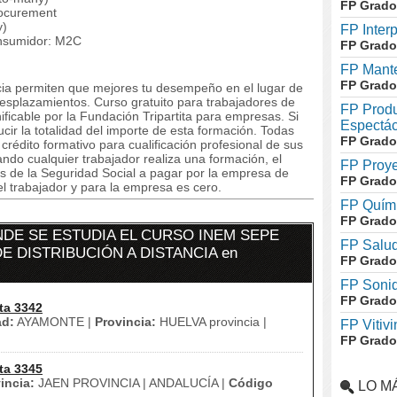
FP Grado
rocurement
y)
FP Inter
consumidor: M2C
FP Grado
FP Mante
FP Grado
ncia permiten que mejores tu desempeño en el lugar de
desplazamientos. Curso gratuito para trabajadores de
FP Produ
ficable por la Fundación Tripartita para empresas. Si
Espectác
ir la totalidad del importe de esta formación. Todas
FP Grado
édito formativo para cualificación profesional de sus
do cualquier trabajador realiza una formación, el
FP Proye
s de la Seguridad Social a pagar por la empresa de
FP Grado
el trabajador y para la empresa es cero.
FP Quími
FP Grado
DE SE ESTUDIA EL CURSO INEM SEPE
FP Salud
E DISTRIBUCIÓN A DISTANCIA en
FP Grado
FP Soni
FP Grado
ta 3342
ad:
AYAMONTE |
Provincia:
HUELVA provincia |
FP Vitivi
FP Grado
ta 3345
incia:
JAEN PROVINCIA | ANDALUCÍA |
Código
LO M