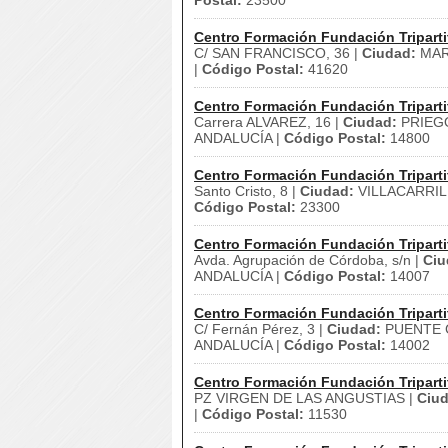
Postal:
23500
Centro Formación Fundación Triparti
C/ SAN FRANCISCO, 36 |
Ciudad:
MAR
|
Código Postal:
41620
Centro Formación Fundación Triparti
Carrera ALVAREZ, 16 |
Ciudad:
PRIEG
ANDALUCÍA |
Código Postal:
14800
Centro Formación Fundación Triparti
Santo Cristo, 8 |
Ciudad:
VILLACARRIL
Código Postal:
23300
Centro Formación Fundación Triparti
Avda. Agrupación de Córdoba, s/n |
Ciu
ANDALUCÍA |
Código Postal:
14007
Centro Formación Fundación Triparti
C/ Fernán Pérez, 3 |
Ciudad:
PUENTE G
ANDALUCÍA |
Código Postal:
14002
Centro Formación Fundación Triparti
PZ VIRGEN DE LAS ANGUSTIAS |
Ciud
|
Código Postal:
11530