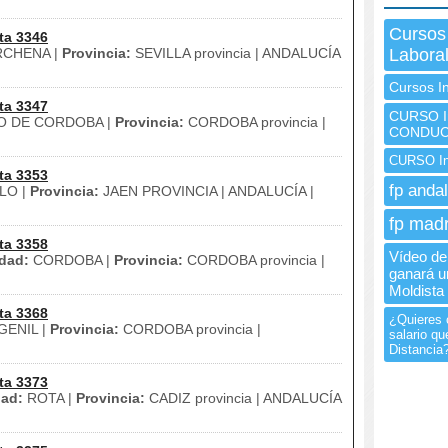
Cursos
ta 3346
CHENA |
Provincia:
SEVILLA provincia | ANDALUCÍA
Laboral
Cursos I
ta 3347
CURSO I
O DE CORDOBA |
Provincia:
CORDOBA provincia |
CONDUC
CURSO In
ta 3353
fp andal
LO |
Provincia:
JAEN PROVINCIA | ANDALUCÍA |
fp madr
ta 3358
Vídeo de 
dad:
CORDOBA |
Provincia:
CORDOBA provincia |
ganará u
Moldista
ta 3368
¿Quieres 
ENIL |
Provincia:
CORDOBA provincia |
salario qu
Distancia
ta 3373
ad:
ROTA |
Provincia:
CADIZ provincia | ANDALUCÍA