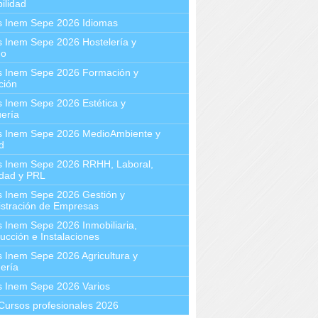
ilidad
s Inem Sepe 2026 Idiomas
 Inem Sepe 2026 Hostelería y
mo
s Inem Sepe 2026 Formación y
ción
 Inem Sepe 2026 Estética y
ería
s Inem Sepe 2026 MedioAmbiente y
d
s Inem Sepe 2026 RRHH, Laboral,
idad y PRL
s Inem Sepe 2026 Gestión y
stración de Empresas
 Inem Sepe 2026 Inmobiliaria,
ucción e Instalaciones
 Inem Sepe 2026 Agricultura y
ería
s Inem Sepe 2026 Varios
Cursos profesionales 2026