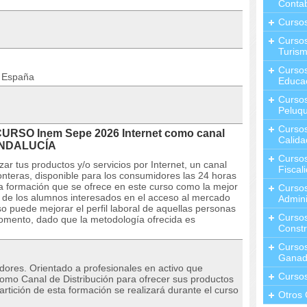
Contab
Curso
Cursos
Turis
Curso
n España
Educa
Cursos
Peluqu
Curso
CURSO Inem Sepe 2026 Internet como canal
Calida
 ANDALUCÍA
Curso
ar tus productos y/o servicios por Internet, un canal
Fiscal
ronteras, disponible para los consumidores las 24 horas
la formación que se ofrece en este curso como la mejor
Curso
l de los alumnos interesados en el acceso al mercado
Admini
o puede mejorar el perfil laboral de aquellas personas
Cursos
omento, dado que la metodología ofrecida es
Constr
Cursos
Ganad
adores. Orientado a profesionales en activo que
Curso
como Canal de Distribución para ofrecer sus productos
rtición de esta formación se realizará durante el curso
Otros 