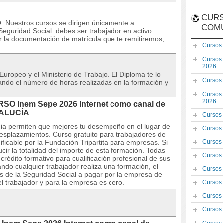
CURS
uestros cursos se dirigen únicamente a
COM
eguridad Social: debes ser trabajador en activo
r la documentación de matrícula que te remitiremos,
Cursos
Cursos
2026
 Europeo y el Ministerio de Trabajo. El Diploma te lo
Cursos
icando el número de horas realizadas en la formación y
Cursos
2026
URSO Inem Sepe 2026 Internet como canal de
DALUCÍA
Cursos
ncia permiten que mejores tu desempeño en el lugar de
Cursos
desplazamientos. Curso gratuito para trabajadores de
ficable por la Fundación Tripartita para empresas. Si
Cursos
ir la totalidad del importe de esta formación. Todas
Cursos
édito formativo para cualificación profesional de sus
do cualquier trabajador realiza una formación, el
Cursos
s de la Seguridad Social a pagar por la empresa de
el trabajador y para la empresa es cero.
Cursos
Cursos
Cursos