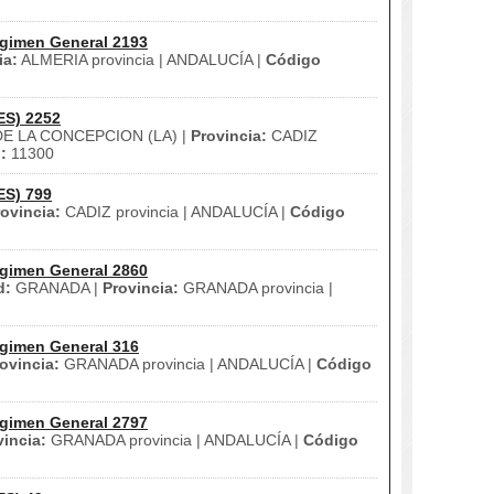
gimen General 2193
ia:
ALMERIA provincia | ANDALUCÍA |
Código
ES) 2252
DE LA CONCEPCION (LA) |
Provincia:
CADIZ
:
11300
ES) 799
ovincia:
CADIZ provincia | ANDALUCÍA |
Código
gimen General 2860
d:
GRANADA |
Provincia:
GRANADA provincia |
gimen General 316
ovincia:
GRANADA provincia | ANDALUCÍA |
Código
gimen General 2797
vincia:
GRANADA provincia | ANDALUCÍA |
Código