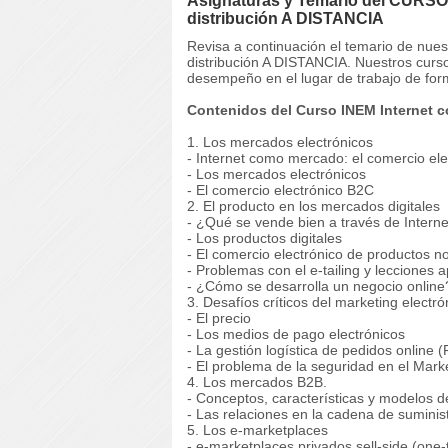
Asignaturas y Temario del CURSO 
distribución A DISTANCIA
Revisa a continuación el temario de nu
distribución A DISTANCIA. Nuestros curso
desempeño en el lugar de trabajo de for
Contenidos del Curso INEM Internet c
1. Los mercados electrónicos
- Internet como mercado: el comercio ele
- Los mercados electrónicos
- El comercio electrónico B2C
2. El producto en los mercados digitales
- ¿Qué se vende bien a través de Interne
- Los productos digitales
- El comercio electrónico de productos no
- Problemas con el e-tailing y lecciones 
- ¿Cómo se desarrolla un negocio online
3. Desafíos críticos del marketing electró
- El precio
- Los medios de pago electrónicos
- La gestión logística de pedidos online (F
- El problema de la seguridad en el Marke
4. Los mercados B2B.
- Conceptos, características y modelos d
- Las relaciones en la cadena de suminis
5. Los e-marketplaces
- e-marketplaces privados sell-side (one