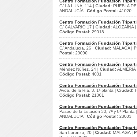
Centro Formación Fundación Triparti
C/ LA LUNA, 114 |
Ciudad:
PUEBLA DE 
ANDALUCÍA |
Código Postal:
41020
Centro Formación Fundación Triparti
C/ CALVARIO 17 |
Ciudad:
ALOZAINA 
Código Postal:
29018
Centro Formación Fundación Triparti
C/ Andalucía, 26 |
Ciudad:
MALAGA |
P
Postal:
29090
Centro Formación Fundación Triparti
Méndez Núñez, 24 |
Ciudad:
ALMERIA 
Código Postal:
4001
Centro Formación Fundación Triparti
Avda. de la Ría, 3, 1ª planta |
Ciudad:
H
Código Postal:
21001
Centro Formación Fundación Triparti
Paseo de la Estación 30, 7ª y 8ª Planta 
ANDALUCÍA |
Código Postal:
23003
Centro Formación Fundación Triparti
San Lorenzo, 20 |
Ciudad:
MALAGA |
P