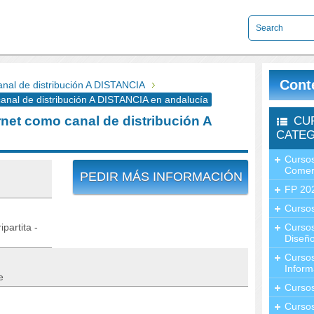
Cont
al de distribución A DISTANCIA
nal de distribución A DISTANCIA en andalucía
et como canal de distribución A
CU
CATEG
Cursos
Comer
PEDIR MÁS INFORMACIÓN
FP 20
Cursos
partita -
Curso
Diseño
Curso
Inform
e
Curso
Curso