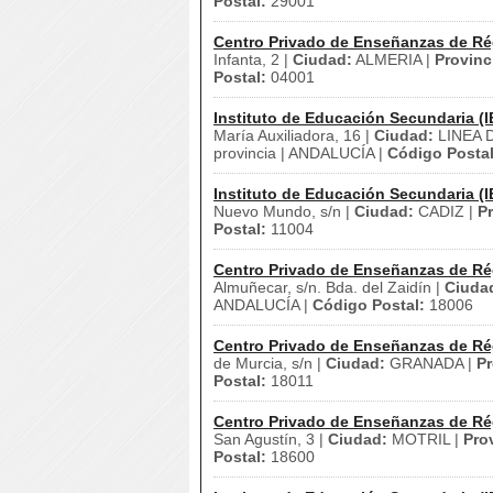
Postal:
29001
Centro Privado de Enseñanzas de Ré
Infanta, 2 |
Ciudad:
ALMERIA |
Provinc
Postal:
04001
Instituto de Educación Secundaria (I
María Auxiliadora, 16 |
Ciudad:
LINEA 
provincia | ANDALUCÍA |
Código Postal
Instituto de Educación Secundaria (I
Nuevo Mundo, s/n |
Ciudad:
CADIZ |
Pr
Postal:
11004
Centro Privado de Enseñanzas de Ré
Almuñecar, s/n. Bda. del Zaidín |
Ciuda
ANDALUCÍA |
Código Postal:
18006
Centro Privado de Enseñanzas de Ré
de Murcia, s/n |
Ciudad:
GRANADA |
Pr
Postal:
18011
Centro Privado de Enseñanzas de Ré
San Agustín, 3 |
Ciudad:
MOTRIL |
Pro
Postal:
18600