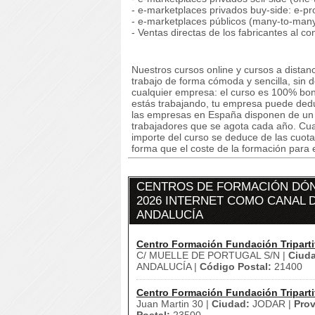
- e-marketplaces privados buy-side: e-p
- e-marketplaces públicos (many-to-man
- Ventas directas de los fabricantes al 
Nuestros cursos online y cursos a dista
trabajo de forma cómoda y sencilla, sin 
cualquier empresa: el curso es 100% boni
estás trabajando, tu empresa puede deduc
las empresas en España disponen de un cr
trabajadores que se agota cada año. Cuan
importe del curso se deduce de las cuota
forma que el coste de la formación para 
CENTROS DE FORMACIÓN DÓN
2026 INTERNET COMO CANAL D
ANDALUCÍA
Centro Formación Fundación Triparti
C/ MUELLE DE PORTUGAL S/N |
Ciud
ANDALUCÍA |
Código Postal:
21400
Centro Formación Fundación Triparti
Juan Martin 30 |
Ciudad:
JODAR |
Prov