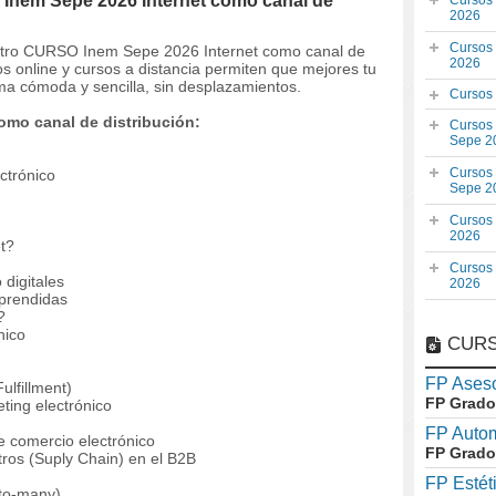
Inem Sepe 2026 Internet como canal de
Cursos
2026
Cursos
estro CURSO Inem Sepe 2026 Internet como canal de
2026
s online y cursos a distancia permiten que mejores tu
ma cómoda y sencilla, sin desplazamientos.
Cursos
omo canal de distribución:
Cursos
Sepe 2
Cursos
ctrónico
Sepe 2
Cursos
2026
t?
Cursos
 digitales
2026
aprendidas
?
nico
CURS
FP Aseso
ulfillment)
FP Grado
ting electrónico
FP Auto
e comercio electrónico
FP Grado
tros (Suply Chain) en el B2B
FP Estét
-to-many)