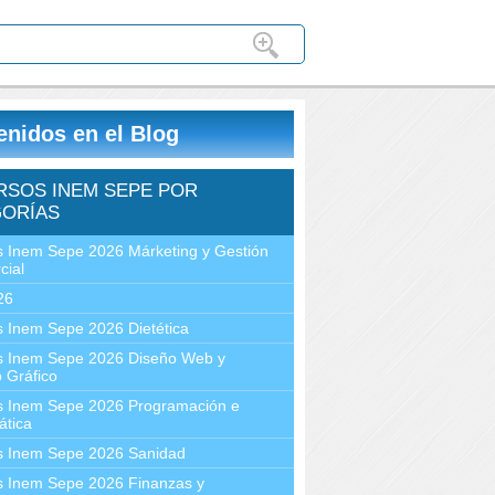
enidos en el Blog
RSOS INEM SEPE POR
ORÍAS
 Inem Sepe 2026 Márketing y Gestión
cial
26
 Inem Sepe 2026 Dietética
s Inem Sepe 2026 Diseño Web y
 Gráfico
s Inem Sepe 2026 Programación e
ática
s Inem Sepe 2026 Sanidad
s Inem Sepe 2026 Finanzas y