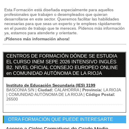
Esta Formación está diseñada especialmente para aquellos
profesionales que trabajen o desempleados que quieran
desarrollarse en este sector.
Queremos facilitar las habilidades
necesarias para que seas un experto y te emplees rápidamente
en el puesto de trabajo que te mereces.
Pídenos más información
ya, estamos para atenderte y orientarte.
¡Pídenos más información ahora!
CENTROS DE FORMACIÓN DÓNDE SE ESTUDIA
EL CURSO INEM SEPE 2026 INTENSIVO INGLÉS
B2. NIVEL OFICIAL CONSEJO EUROPEO ONLINE
en COMUNIDAD AUTÓNOMA DE LA RIOJA
Instituto de Educación Secundaria (IES) 3199
BASCONIA S/N |
Ciudad:
CALAHORRA |
Provincia:
LA RIOJA
| COMUNIDAD AUTÓNOMA DE LA RIOJA |
Código Postal:
26500
OTRA FORMACIÓN QUE PUEDE INTERESARTE