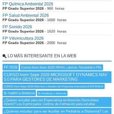
FP Química Ambiental 2026
FP Grado Superior 2026
- 960 horas
FP Salud Ambiental 2026
FP Grado Superior 2026
- 1600 horas
FP Sonido 2026
FP Grado Superior 2026
- 1620 horas
FP Vitivinicultura 2026
FP Grado Superior 2026
- 2000 horas
LO MÁS INTERESANTE EN LA WEB
FP 2026
Cursos Inem Sepe 2026 RRHH, Laboral, Fiscalidad y PRL
CURSO Inem Sepe 2026 MICROSOFT DYNAMICS NAV
5.0 PARA GESTORES DE MARKETING
CURSO Inem Sepe 2026 Direccion y Gestion de Proyectos Avanzados A DISTANCIA
fp madrid a distancia
fp andalucia a distancia
¿Quieres estudiar para ser Especialista en Atención Domiciliaria
Infantil? Los 8 principales Centros de Formación para estudiar
¿Quieres estudiar para ser Auxiliar en Pediatría a Distancia? Los