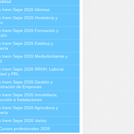
ilidad
s Inem Sepe 2026 Idiomas
 Inem Sepe 2026 Hostelería y
mo
s Inem Sepe 2026 Formación y
ción
 Inem Sepe 2026 Estética y
ería
s Inem Sepe 2026 MedioAmbiente y
d
s Inem Sepe 2026 RRHH, Laboral,
idad y PRL
s Inem Sepe 2026 Gestión y
stración de Empresas
 Inem Sepe 2026 Inmobiliaria,
ucción e Instalaciones
 Inem Sepe 2026 Agricultura y
ería
s Inem Sepe 2026 Varios
Cursos profesionales 2026