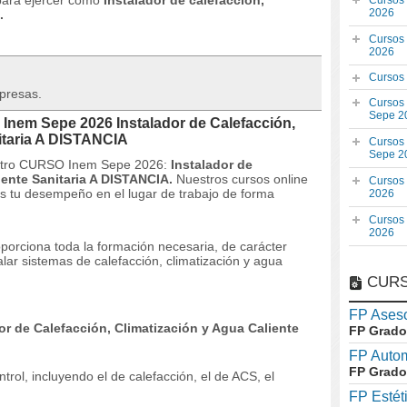
 para ejercer como
Instalador de calefacción,
Cursos
2026
.
Cursos
2026
Cursos
mpresas.
Cursos
Sepe 2
Inem Sepe 2026 Instalador de Calefacción,
itaria A DISTANCIA
Cursos
Sepe 2
uestro CURSO Inem Sepe 2026:
Instalador de
iente Sanitaria A DISTANCIA.
Nuestros cursos online
Cursos
es tu desempeño en el lugar de trabajo de forma
2026
Cursos
2026
porciona toda la formación necesaria, de carácter
lar sistemas de calefacción, climatización y agua
CURS
FP Aseso
r de Calefacción, Climatización y Agua Caliente
FP Grado
FP Auto
FP Grado
trol, incluyendo el de calefacción, el de ACS, el
FP Estét