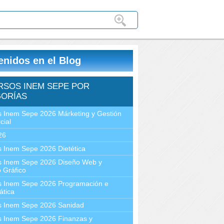
enidos en el Blog
RSOS INEM SEPE POR
ORÍAS
 Inem Sepe 2026 Márketing y Gestión
cial
26
 Inem Sepe 2026 Dietética
s Inem Sepe 2026 Diseño Web y
 Gráfico
s Inem Sepe 2026 Programación e
ática
s Inem Sepe 2026 Sanidad
s Inem Sepe 2026 Finanzas y