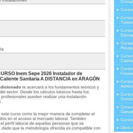
 Instalaciones
Contab
Curso
Cursos
Turis
Curso
Educa
Cursos
Peluqu
ña
Curso
Calida
Curso
CURSO Inem Sepe 2026 Instalador de
Fiscal
a Caliente Sanitaria A DISTANCIA en ARAGÓN
Curso
Admini
ndicionado
te acercará a los fundamentos teóricos y
del sector.
Desde los cálculos básicos hasta los
Cursos
profesionales pueden realizar una instalación
Constr
.
Cursos
Ganad
 este curso como la mejor manera de completar el
dos ​​en el acceso al mercado laboral.
También
Curso
l perfil laboral de aquellas personas que se
Otros 
 dado que la metodología ofrecida es compatible con