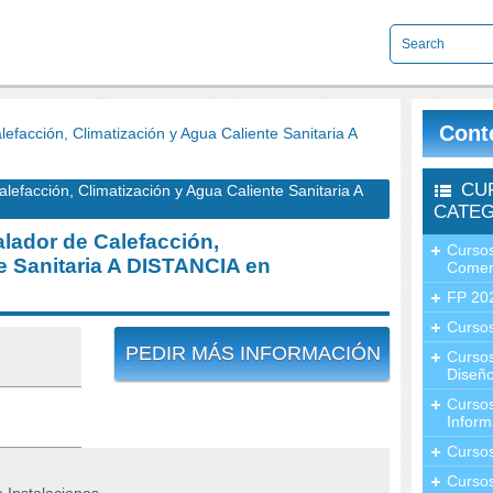
Cont
acción, Climatización y Agua Caliente Sanitaria A
CU
facción, Climatización y Agua Caliente Sanitaria A
CATEG
lador de Calefacción,
Cursos
e Sanitaria A DISTANCIA en
Comer
FP 20
Cursos
PEDIR MÁS INFORMACIÓN
Curso
Diseño
Curso
Inform
Curso
Curso