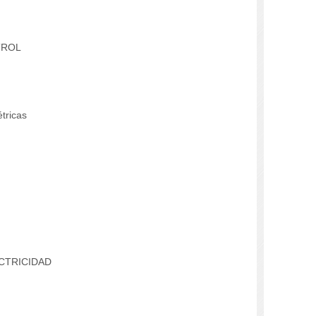
TROL
tricas
CTRICIDAD