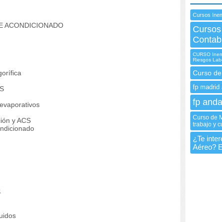
Cursos Ine
RE ACONDICIONADO
Cursos
Contabi
CURSO Inem 
Riesgos La
gorífica
Curso de
fp madrid 
S
fp anda
evaporativos
Curso de M
ción y ACS
trabajo y c
ondicionado
¿Te inte
Aéreo? E
S
quidos