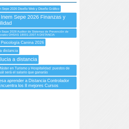
m Sepe 2026 Diseño Web y Diseño Gráfico
 Inem Sepe 2026 Finanzas y
lidad
Sepe 2026 Auditor de Sistemas de Prevención de
borales OHSAS 18001:2007 A DISTANCIA
 Psicología Canina 2026
a distancia
lucia a distancia
áster en Turismo y Hospitalidad: puestos de
uál será el salario que ganarás
resa aprender a Distancia Controlador
ncuentra los 8 mejores Cursos