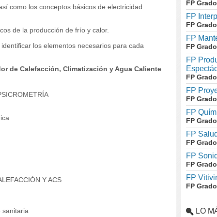
FP Grado
, así como los conceptos básicos de electricidad
FP Inter
FP Grado
cos de la producción de frío y calor.
FP Mante
a identificar los elementos necesarios para cada
FP Grado
FP Produ
Espectác
or de Calefacción, Climatización y Agua Caliente
FP Grado
FP Proye
PSICROMETRÍA
FP Grado
FP Quími
ica
FP Grado
FP Salud
FP Grado
FP Soni
FP Grado
FP Vitivi
ALEFACCIÓN Y ACS
FP Grado
 sanitaria
LO M