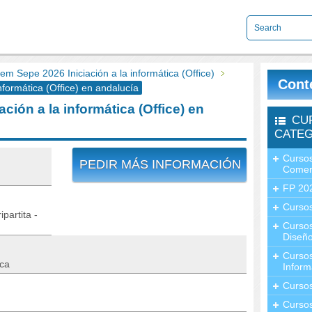
 Sepe 2026 Iniciación a la informática (Office)
Cont
formática (Office) en andalucía
ión a la informática (Office) en
CU
CATEG
Cursos
PEDIR MÁS INFORMACIÓN
Comer
FP 20
Cursos
partita -
Curso
Diseño
Curso
ica
Inform
Curso
Curso