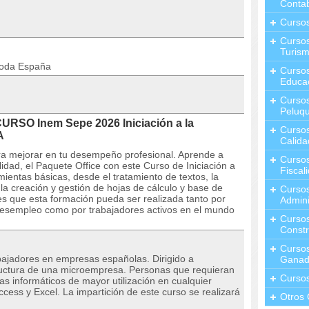
Contab
Curso
Cursos
Turis
toda España
Curso
Educa
Cursos
Peluqu
URSO Inem Sepe 2026 Iniciación a la
Curso
A
Calida
ra mejorar en tu desempeño profesional. Aprende a
Curso
idad, el Paquete Office con este Curso de Iniciación a
Fiscal
ientas básicas, desde el tratamiento de textos, la
 la creación y gestión de hojas de cálculo y base de
Curso
 es que esta formación pueda ser realizada tanto por
Admini
desempleo como por trabajadores activos en el mundo
Cursos
Constr
Cursos
ajadores en empresas españolas. Dirigido a
Ganad
ructura de una microempresa. Personas que requieran
Curso
s informáticos de mayor utilización en cualquier
cess y Excel. La impartición de este curso se realizará
Otros 