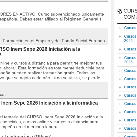
CURS
DORES EN ACTIVO. Curso subvencionado únicamente
COM
española. Debes estar afiliado al Régimen General si
Cursos
Cursos
 al Formación en el Empleo y del Fondo Social Europeo
2026
RSO Inem Sepe 2026 Iniciación a la
Cursos
A
Cursos
2026
line y cursos a distancia para permitirte mejorar tus
laboral. Esta formación es totalmente deducible para
Cursos
paña pueden realizar formación gratis. Todas las
o que se agota cada año: si no se utiliza, se pierde
Cursos
Cursos
sas
Cursos
nem Sepe 2026 Iniciación a la informática
Cursos
Cursos
y el temario del CURSO Inem Sepe 2026 Iniciación a la
Cursos
esenciales, cursos online y cursos a distancia para
sempeño en el mercado laboral.
Cursos
 la informática (Office):