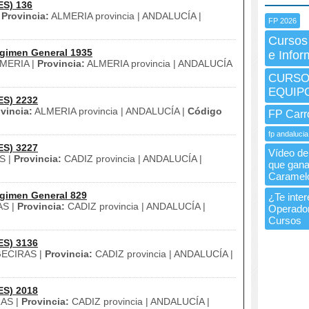
ES) 136
|
Provincia:
ALMERIA provincia | ANDALUCÍA |
FP 2026
Cursos
gimen General 1935
e Infor
MERIA |
Provincia:
ALMERIA provincia | ANDALUCÍA
CURSO 
EQUIP
ES) 2232
vincia:
ALMERIA provincia | ANDALUCÍA |
Código
FP Carr
fp andalucia
ES) 3227
Vídeo de 
S |
Provincia:
CADIZ provincia | ANDALUCÍA |
que gana
Caramel
gimen General 829
¿Te inte
S |
Provincia:
CADIZ provincia | ANDALUCÍA |
Operador
Cursos
ES) 3136
ECIRAS |
Provincia:
CADIZ provincia | ANDALUCÍA |
ES) 2018
AS |
Provincia:
CADIZ provincia | ANDALUCÍA |