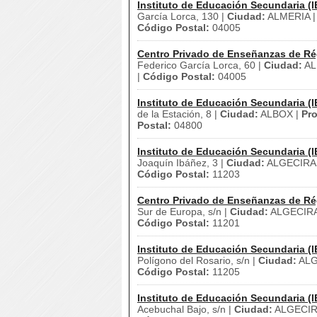
Instituto de Educación Secundaria (I
García Lorca, 130 |
Ciudad:
ALMERIA 
Código Postal:
04005
Centro Privado de Enseñanzas de Ré
Federico García Lorca, 60 |
Ciudad:
AL
|
Código Postal:
04005
Instituto de Educación Secundaria (I
de la Estación, 8 |
Ciudad:
ALBOX |
Pro
Postal:
04800
Instituto de Educación Secundaria (I
Joaquín Ibáñez, 3 |
Ciudad:
ALGECIRA
Código Postal:
11203
Centro Privado de Enseñanzas de Ré
Sur de Europa, s/n |
Ciudad:
ALGECIRA
Código Postal:
11201
Instituto de Educación Secundaria (I
Polígono del Rosario, s/n |
Ciudad:
ALG
Código Postal:
11205
Instituto de Educación Secundaria (I
Acebuchal Bajo, s/n |
Ciudad:
ALGECIR