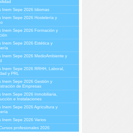
ilidad
s Inem Sepe 2026 Idiomas
 Inem Sepe 2026 Hostelería y
mo
s Inem Sepe 2026 Formación y
ción
 Inem Sepe 2026 Estética y
ería
s Inem Sepe 2026 MedioAmbiente y
d
s Inem Sepe 2026 RRHH, Laboral,
idad y PRL
s Inem Sepe 2026 Gestión y
stración de Empresas
 Inem Sepe 2026 Inmobiliaria,
ucción e Instalaciones
 Inem Sepe 2026 Agricultura y
ería
s Inem Sepe 2026 Varios
Cursos profesionales 2026