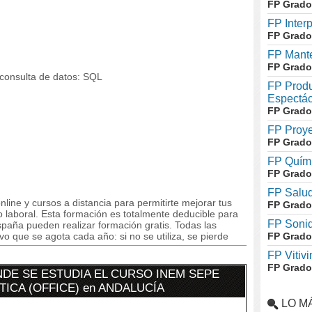
FP Grado
FP Inter
FP Grado
FP Mante
FP Grado
 consulta de datos: SQL
FP Produ
Espectác
FP Grado
FP Proye
FP Grado
FP Quími
FP Grado
FP Salud
line y cursos a distancia para permitirte mejorar tus
FP Grado
laboral. Esta formación es totalmente deducible para
FP Soni
paña pueden realizar formación gratis. Todas las
o que se agota cada año: si no se utiliza, se pierde
FP Grado
FP Vitivi
FP Grado
DE SE ESTUDIA EL CURSO INEM SEPE
ÁTICA (OFFICE) en ANDALUCÍA
LO M