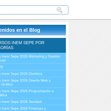
enidos en el Blog
RSOS INEM SEPE POR
ORÍAS
 Inem Sepe 2026 Márketing y Gestión
cial
26
 Inem Sepe 2026 Dietética
s Inem Sepe 2026 Diseño Web y
 Gráfico
s Inem Sepe 2026 Programación e
ática
s Inem Sepe 2026 Sanidad
s Inem Sepe 2026 Finanzas y