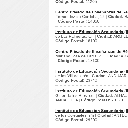
Código Postal:
11205
Centro Privado de Enseñanzas de Ré
Fernández de Córdoba, 12 |
Ciudad:
B
|
Código Postal:
14850
Instituto de Educación Secundaria (I
de Las Palmeras, s/n |
Ciudad:
ARMILL
Código Postal:
18100
Centro Privado de Enseñanzas de Ré
Mariano José de Larra, 2 |
Ciudad:
ARM
|
Código Postal:
18100
Instituto de Educación Secundaria (I
de los Villares, s/n |
Ciudad:
ANDUJAR 
Código Postal:
23740
Instituto de Educación Secundaria (I
Giner de los Ríos, s/n |
Ciudad:
ALHAUR
ANDALUCÍA |
Código Postal:
29120
Instituto de Educación Secundaria (I
de los Colegiales, s/n |
Ciudad:
ANTEQ
Código Postal:
29200