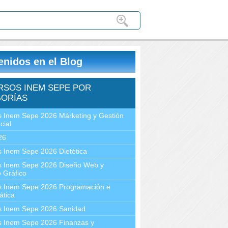
enidos en el Blog
RSOS INEM SEPE POR
ORÍAS
 Inem Sepe 2026 Márketing y Gestión
cial
26
 Inem Sepe 2026 Dietética
s Inem Sepe 2026 Diseño Web y
 Gráfico
s Inem Sepe 2026 Programación e
ática
s Inem Sepe 2026 Sanidad
s Inem Sepe 2026 Finanzas y