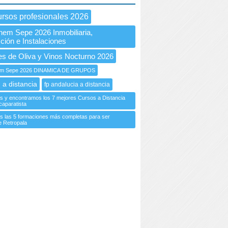
ursos profesionales 2026
nem Sepe 2026 Inmobiliaria,
ción e Instalaciones
es de Oliva y Vinos Nocturno 2026
m Sepe 2026 DINAMICA DE GRUPOS
 a distancia
fp andalucia a distancia
s y encontramos los 7 mejores Cursos a Distancia
caparatista
 las 5 formaciones más completas para ser
 Retropala