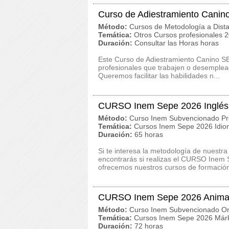
Curso de Adiestramiento Canin
Método:
Cursos de Metodología a Dista
Temática:
Otros Cursos profesionales 
Duración:
Consultar las Horas horas
Este Curso de Adiestramiento Canino S
profesionales que trabajen o desemplead
Queremos facilitar las habilidades n...
CURSO Inem Sepe 2026 Inglés I
Método:
Curso Inem Subvencionado Pr
Temática:
Cursos Inem Sepe 2026 Idi
Duración:
65 horas
Si te interesa la metodología de nuestra
encontrarás si realizas el CURSO Inem S
ofrecemos nuestros cursos de formación
CURSO Inem Sepe 2026 Animac
Método:
Curso Inem Subvencionado On
Temática:
Cursos Inem Sepe 2026 Márk
Duración:
72 horas