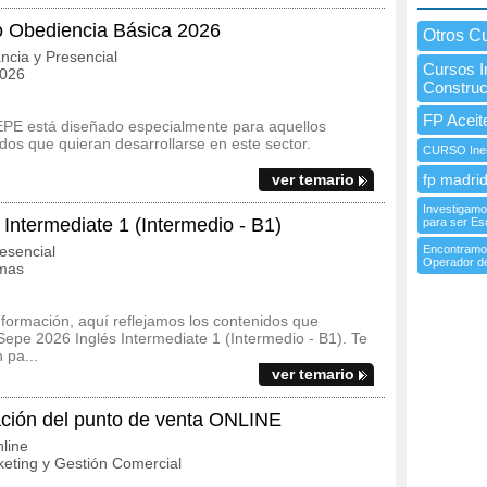
o Obediencia Básica 2026
Otros C
ncia y Presencial
Cursos I
2026
Construc
FP Aceit
EPE está diseñado especialmente para aquellos
os que quieran desarrollarse en este sector.
CURSO Ine
ver temario
fp madrid
Investigamo
ntermediate 1 (Intermedio - B1)
para ser Es
esencial
Encontramos
Operador de
omas
 formación, aquí reflejamos los contenidos que
epe 2026 Inglés Intermediate 1 (Intermedio - B1). Te
 pa...
ver temario
ión del punto de venta ONLINE
line
eting y Gestión Comercial