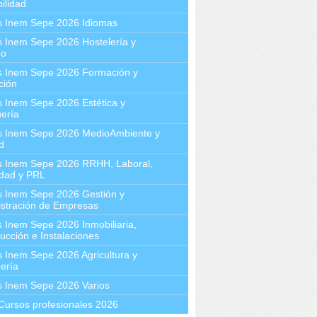
ilidad
s Inem Sepe 2026 Idiomas
 Inem Sepe 2026 Hostelería y
mo
s Inem Sepe 2026 Formación y
ción
 Inem Sepe 2026 Estética y
ería
s Inem Sepe 2026 MedioAmbiente y
d
s Inem Sepe 2026 RRHH, Laboral,
idad y PRL
s Inem Sepe 2026 Gestión y
stración de Empresas
 Inem Sepe 2026 Inmobiliaria,
ucción e Instalaciones
 Inem Sepe 2026 Agricultura y
ería
s Inem Sepe 2026 Varios
Cursos profesionales 2026