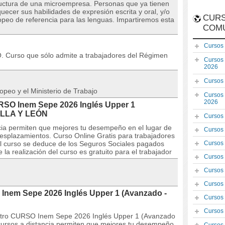
ructura de una microempresa. Personas que ya tienen
uecer sus habilidades de expresión escrita y oral, y/o
CURS
opeo de referencia para las lenguas. Impartiremos esta
COM
Cursos
urso que sólo admite a trabajadores del Régimen
Cursos
2026
Cursos
opeo y el Ministerio de Trabajo
Cursos
2026
URSO Inem Sepe 2026 Inglés Upper 1
ILLA Y LEÓN
Cursos
ncia permiten que mejores tu desempeño en el lugar de
Cursos
desplazamientos. Curso Online Gratis para trabajadores
del curso se deduce de los Seguros Sociales pagados
Cursos
a realización del curso es gratuito para el trabajador
Cursos
Cursos
Cursos
Inem Sepe 2026 Inglés Upper 1 (Avanzado -
Cursos
Cursos
estro CURSO Inem Sepe 2026 Inglés Upper 1 (Avanzado
cursos a distancia permiten que mejores tu desempeño