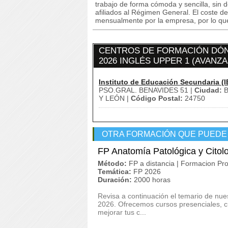
trabajo de forma cómoda y sencilla, sin 
afiliados al Régimen General. El coste 
mensualmente por la empresa, por lo que l
CENTROS DE FORMACIÓN DÓN
2026 INGLÉS UPPER 1 (AVANZA
Instituto de Educación Secundaria (I
PSO.GRAL. BENAVIDES 51 |
Ciudad:
B
Y LEÓN |
Código Postal:
24750
OTRA FORMACIÓN QUE PUEDE
FP Anatomía Patológica y Citol
Método:
FP a distancia | Formacion Pro
Temática:
FP 2026
Duración:
2000 horas
Revisa a continuación el temario de nue
2026. Ofrecemos cursos presenciales, cu
mejorar tus c...