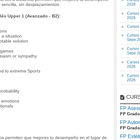
Cursos
 sencilla, sin desplazamientos.
2026
Cursos
lés Upper 1 (Avanzado - B2):
2026
Cursos
ions
Cursos
 a situation
Sepe 2
table solution
Cursos
d games
Sepe 2
husiasm or sympathy
Cursos
2026
ted to extreme Sports
Cursos
2026
probability
CURS
d emotions
itionals
FP Aseso
FP Grado
FP Auto
FP Grado
FP Estét
ncia permiten que mejores tu desempeño en el lugar de