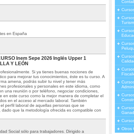
Contab
Curso
Cursos
Turis
Curso
ntes en España
Educa
Cursos
Peluqu
Curso
CURSO Inem Sepe 2026 Inglés Upper 1
Calida
ILLA Y LEÓN
Curso
ofesionalmente. Si ya tienes buenas nociones de
Fiscal
tico para mejorar tus conocimientos, éste es tu curso. A
orma amena, podrás subir tu nivel y tener más
Curso
nes profesionales y personales en este idioma, como
Admini
n una reunión o por teléfono, negociar condiciones,
Cursos
ce en este curso como la mejor manera de completar el
Constr
sados en el acceso al mercado laboral. También
l perfil laboral de aquellas personas que se
Cursos
 dado que la metodología ofrecida es compatible con
Ganad
Curso
Otros 
dad Social sólo para trabajadores. Dirigido a