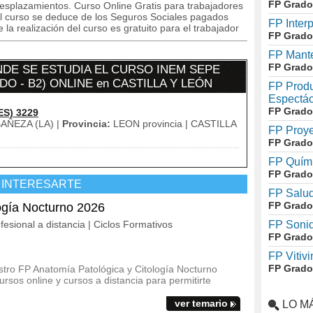
FP Grado
desplazamientos. Curso Online Gratis para trabajadores
del curso se deduce de los Seguros Sociales pagados
FP Inter
a realización del curso es gratuito para el trabajador
FP Grado
FP Mante
FP Grado
DE SE ESTUDIA EL CURSO INEM SEPE
DO - B2) ONLINE en CASTILLA Y LEÓN
FP Produ
Espectác
FP Grado
ES) 3229
AÑEZA (LA) |
Provincia:
LEON provincia | CASTILLA
FP Proye
FP Grado
FP Quími
FP Grado
 INTERESARTE
FP Salud
FP Grado
ogía Nocturno 2026
fesional a distancia | Ciclos Formativos
FP Soni
FP Grado
FP Vitivi
FP Grado
stro FP Anatomía Patológica y Citología Nocturno
rsos online y cursos a distancia para permitirte
ver temario
LO M