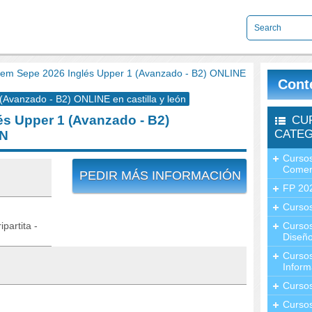
m Sepe 2026 Inglés Upper 1 (Avanzado - B2) ONLINE
Cont
vanzado - B2) ONLINE en castilla y león
s Upper 1 (Avanzado - B2)
CU
CATEG
ÓN
Cursos
Comer
PEDIR MÁS INFORMACIÓN
FP 20
Cursos
partita -
Curso
Diseño
Curso
Inform
Curso
Curso