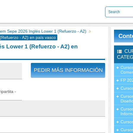
m Sepe 2026 Inglés Lower 1 (Refuerzo - A2)
Cont
Refuerzo - A2) en país vasco
 Lower 1 (Refuerzo - A2) en
CU
CATEG
Cursos
PEDIR MÁS INFORMACIÓN
Comer
FP 20
Cursos
partita -
Curso
Diseño
Curso
Inform
Curso
Curso