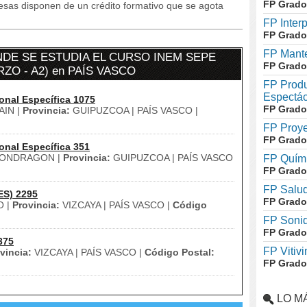
FP Grado
resas disponen de un crédito formativo que se agota
FP Inter
FP Grado
FP Mante
DE SE ESTUDIA EL CURSO INEM SEPE
FP Grado
ZO - A2) en PAÍS VASCO
FP Produ
Espectác
onal Específica 1075
FP Grado
IN |
Provincia:
GUIPUZCOA | PAÍS VASCO |
FP Proye
FP Grado
onal Específica 351
ONDRAGON |
Provincia:
GUIPUZCOA | PAÍS VASCO
FP Quími
FP Grado
FP Salud
ES) 2295
FP Grado
 |
Provincia:
VIZCAYA | PAÍS VASCO |
Código
FP Soni
FP Grado
375
FP Vitivi
vincia:
VIZCAYA | PAÍS VASCO |
Código Postal:
FP Grado
LO M