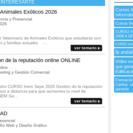
 INTERESARTE
Cursos 
e Animales Exóticos 2026
Informát
ncia y Presencial
Cursos In
2026
CURSO Ine
2008 A D
r Veterinario de Animales Exóticos que estudiarás son:
s y familias actuales -...
CURSO Inem
ver temario
fp andal
 de la reputación online ONLINE
Vídeo sob
que gana
line
Edificaci
eting y Gestión Comercial
Formación
Canina: sa
uestro CURSO Inem Sepe 2026 Gestión de la reputación
ganarás
os a distancia para que aumentes tu nivel de
INEM Ge...
ver temario
CAD
esencial
ño Web y Diseño Gráfico