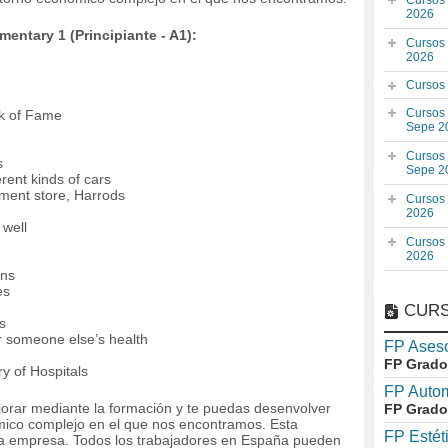
Cursos
2026
entary 1 (Principiante - A1):
Cursos
2026
Cursos
Cursos
lk of Fame
Sepe 2
Cursos
s
Sepe 2
rent kinds of cars
tment store, Harrods
Cursos
2026
 well
Cursos
2026
ons
es
CURS
s
r someone else’s health
FP Aseso
FP Grado
ry of Hospitals
FP Auto
orar mediante la formación y te puedas desenvolver
FP Grado
mico complejo en el que nos encontramos. Esta
FP Estét
la empresa. Todos los trabajadores en España pueden