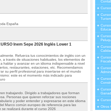
Contab
Curso
Cursos
Turis
toda España
Curso
Educa
Cursos
Peluqu
CURSO Inem Sepe 2026 Inglés Lower 1
Curso
Calida
almente. Refuerza tus conocimientos de inglés con un
Curso
, a través de situaciones habituales, los elementos de
Fiscal
a hablar y avanzar en un idioma indispensable a nivel
ertos, restaurantes, estaciones, etc. Recomendamos
Curso
ar su perfil profesional para insertarse en el mundo
Admini
l mismo: este es el momento más indicado para
Cursos
turo
Constr
Cursos
ren trabajando. Dirigido a trabajadores que forman
Ganad
esa. Personas que quieren reforzar sus nociones
Curso
abulario y poder entender y expresarse en este idioma
 A2 del Marco común europeo de referencia para las
Otros 
n se realizará durante el curso 2026