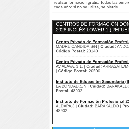
realizar formación gratis. Todas las emp
cada año: si no se utiliza, se pierde.
CENTROS DE FORMACIÓN DÓN
2026 INGLÉS LOWER 1 (REFUER
Centro Privado de Formación Profesi
MADRE CANDIDA,S/N |
Ciudad:
ANDOA
Código Postal:
20140
Centro Privado de Formación Profesi
AV.ALAVA, 3 1. |
Ciudad:
ARRASATE/M
|
Código Postal:
20500
Instituto de Educación Secundaria (I
LA BONDAD,S/N |
Ciudad:
BARAKALDO
Postal:
48902
Instituto de Formación Profesional 2
ALDAPA,3 |
Ciudad:
BARAKALDO |
Pro
48902