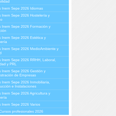
ilidad
s Inem Sepe 2026 Idiomas
 Inem Sepe 2026 Hostelería y
mo
s Inem Sepe 2026 Formación y
ción
 Inem Sepe 2026 Estética y
ería
s Inem Sepe 2026 MedioAmbiente y
d
s Inem Sepe 2026 RRHH, Laboral,
idad y PRL
s Inem Sepe 2026 Gestión y
stración de Empresas
 Inem Sepe 2026 Inmobiliaria,
ucción e Instalaciones
 Inem Sepe 2026 Agricultura y
ería
s Inem Sepe 2026 Varios
Cursos profesionales 2026