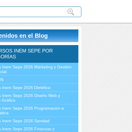
enidos en el Blog
RSOS INEM SEPE POR
ORÍAS
 Inem Sepe 2026 Márketing y Gestión
cial
26
 Inem Sepe 2026 Dietética
s Inem Sepe 2026 Diseño Web y
 Gráfico
s Inem Sepe 2026 Programación e
ática
s Inem Sepe 2026 Sanidad
s Inem Sepe 2026 Finanzas y