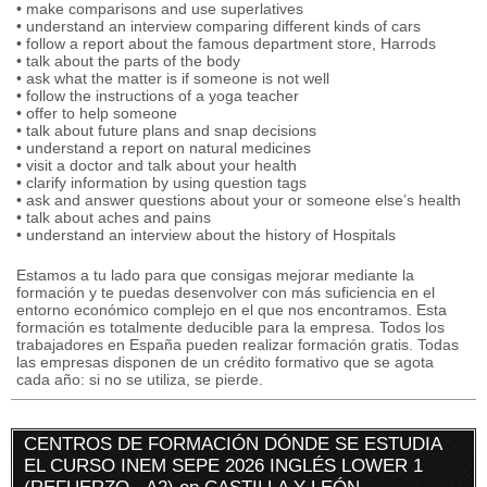
• make comparisons and use superlatives
• understand an interview comparing different kinds of cars
• follow a report about the famous department store, Harrods
• talk about the parts of the body
• ask what the matter is if someone is not well
• follow the instructions of a yoga teacher
• offer to help someone
• talk about future plans and snap decisions
• understand a report on natural medicines
• visit a doctor and talk about your health
• clarify information by using question tags
• ask and answer questions about your or someone else’s health
• talk about aches and pains
• understand an interview about the history of Hospitals
Estamos a tu lado para que consigas mejorar mediante la
formación y te puedas desenvolver con más suficiencia en el
entorno económico complejo en el que nos encontramos. Esta
formación es totalmente deducible para la empresa. Todos los
trabajadores en España pueden realizar formación gratis. Todas
las empresas disponen de un crédito formativo que se agota
cada año: si no se utiliza, se pierde.
CENTROS DE FORMACIÓN DÓNDE SE ESTUDIA
EL CURSO INEM SEPE 2026 INGLÉS LOWER 1