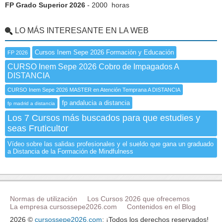
FP Grado Superior 2026
- 2000 horas
LO MÁS INTERESANTE EN LA WEB
Cursos Inem Sepe 2026 Formación y Educación
FP 2026
CURSO Inem Sepe 2026 Cobro de Impagados A
DISTANCIA
CURSO Inem Sepe 2026 MASTER en Atención Temprana A DISTANCIA
fp andalucia a distancia
fp madrid a distancia
Los 7 Cursos más buscados para que estudies y
seas Fruticultor
Vídeo sobre las salidas profesionales y el sueldo que gana un graduado
a Distancia de la Formación de Mindfulness
Normas de utilización
Los Cursos 2026 que ofrecemos
La empresa cursossepe2026.com
Contenidos en el Blog
2026 ©
cursossepe2026.com
: ¡Todos los derechos reservados!