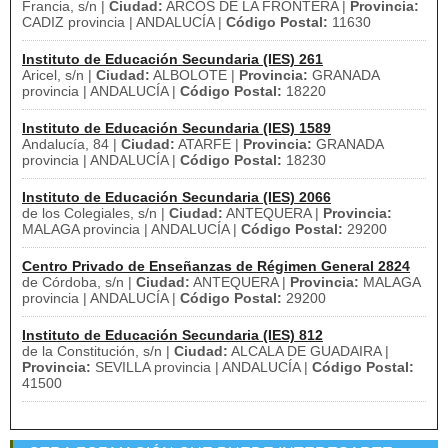
Francia, s/n |
Ciudad:
ARCOS DE LA FRONTERA |
Provincia:
CADIZ provincia | ANDALUCÍA |
Código Postal:
11630
Instituto de Educación Secundaria (IES) 261
Aricel, s/n |
Ciudad:
ALBOLOTE |
Provincia:
GRANADA
provincia | ANDALUCÍA |
Código Postal:
18220
Instituto de Educación Secundaria (IES) 1589
Andalucía, 84 |
Ciudad:
ATARFE |
Provincia:
GRANADA
provincia | ANDALUCÍA |
Código Postal:
18230
Instituto de Educación Secundaria (IES) 2066
de los Colegiales, s/n |
Ciudad:
ANTEQUERA |
Provincia:
MALAGA provincia | ANDALUCÍA |
Código Postal:
29200
Centro Privado de Enseñanzas de Régimen General 2824
de Córdoba, s/n |
Ciudad:
ANTEQUERA |
Provincia:
MALAGA
provincia | ANDALUCÍA |
Código Postal:
29200
Instituto de Educación Secundaria (IES) 812
de la Constitución, s/n |
Ciudad:
ALCALA DE GUADAIRA |
Provincia:
SEVILLA provincia | ANDALUCÍA |
Código Postal:
41500