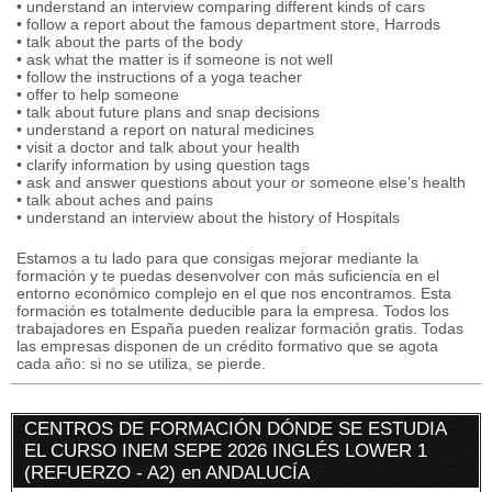
• understand an interview comparing different kinds of cars
• follow a report about the famous department store, Harrods
• talk about the parts of the body
• ask what the matter is if someone is not well
• follow the instructions of a yoga teacher
• offer to help someone
• talk about future plans and snap decisions
• understand a report on natural medicines
• visit a doctor and talk about your health
• clarify information by using question tags
• ask and answer questions about your or someone else’s health
• talk about aches and pains
• understand an interview about the history of Hospitals
Estamos a tu lado para que consigas mejorar mediante la
formación y te puedas desenvolver con más suficiencia en el
entorno económico complejo en el que nos encontramos. Esta
formación es totalmente deducible para la empresa. Todos los
trabajadores en España pueden realizar formación gratis. Todas
las empresas disponen de un crédito formativo que se agota
cada año: si no se utiliza, se pierde.
CENTROS DE FORMACIÓN DÓNDE SE ESTUDIA
EL CURSO INEM SEPE 2026 INGLÉS LOWER 1
(REFUERZO - A2) en ANDALUCÍA