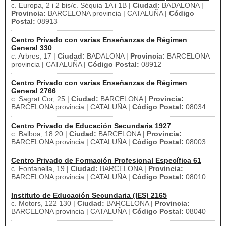
c. Europa, 2 i 2 bis/c. Sèquia 1A i 1B |
Ciudad:
BADALONA |
Provincia:
BARCELONA provincia | CATALUÑA |
Código
Postal:
08913
Centro Privado con varias Enseñanzas de Régimen
General 330
c. Arbres, 17 |
Ciudad:
BADALONA |
Provincia:
BARCELONA
provincia | CATALUÑA |
Código Postal:
08912
Centro Privado con varias Enseñanzas de Régimen
General 2766
c. Sagrat Cor, 25 |
Ciudad:
BARCELONA |
Provincia:
BARCELONA provincia | CATALUÑA |
Código Postal:
08034
Centro Privado de Educación Secundaria 1927
c. Balboa, 18 20 |
Ciudad:
BARCELONA |
Provincia:
BARCELONA provincia | CATALUÑA |
Código Postal:
08003
Centro Privado de Formación Profesional Específica 61
c. Fontanella, 19 |
Ciudad:
BARCELONA |
Provincia:
BARCELONA provincia | CATALUÑA |
Código Postal:
08010
Instituto de Educación Secundaria (IES) 2165
c. Motors, 122 130 |
Ciudad:
BARCELONA |
Provincia:
BARCELONA provincia | CATALUÑA |
Código Postal:
08040