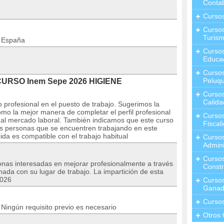
Contab
Curso
Cursos
Turis
n España
Curso
Educa
Cursos
Peluqu
 CURSO Inem Sepe 2026 HIGIENE
Curso
Calida
 profesional en el puesto de trabajo. Sugerimos la
mo la mejor manera de completar el perfil profesional
Curso
 al mercado laboral. También indicamos que este curso
Fiscal
las personas que se encuentren trabajando en este
da es compatible con el trabajo habitual
Curso
Admini
Cursos
sonas interesadas en mejorar profesionalmente a través
Constr
nada con su lugar de trabajo. La impartición de esta
2026
Cursos
Ganad
Curso
Ningún requisito previo es necesario
Otros 