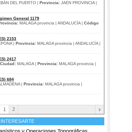
BAN DEL PUERTO |
Provincia:
JAEN PROVINCIA |
gimen General 1179
rovincia:
MALAGA provincia | ANDALUCÍA |
Código
ES) 2153
PONA |
Provincia:
MALAGA provincia | ANDALUCÍA |
ES) 2417
Ciudad:
MALAGA |
Provincia:
MALAGA provincia |
ES) 684
LMADENA |
Provincia:
MALAGA provincia |
›
2
1
 INTERESARTE
anísticos y Operaciones Topográficas