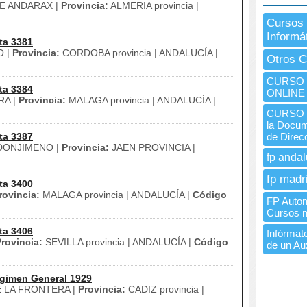
E ANDARAX |
Provincia:
ALMERIA provincia |
Cursos 
Informá
ta 3381
O |
Provincia:
CORDOBA provincia | ANDALUCÍA |
Otros C
CURSO I
ta 3384
ONLINE
A |
Provincia:
MALAGA provincia | ANDALUCÍA |
CURSO I
la Docum
ta 3387
de Direc
ONJIMENO |
Provincia:
JAEN PROVINCIA |
fp andal
fp madr
ta 3400
rovincia:
MALAGA provincia | ANDALUCÍA |
Código
FP Automa
Cursos 
ta 3406
Infórmate
rovincia:
SEVILLA provincia | ANDALUCÍA |
Código
de un Aux
gimen General 1929
 LA FRONTERA |
Provincia:
CADIZ provincia |