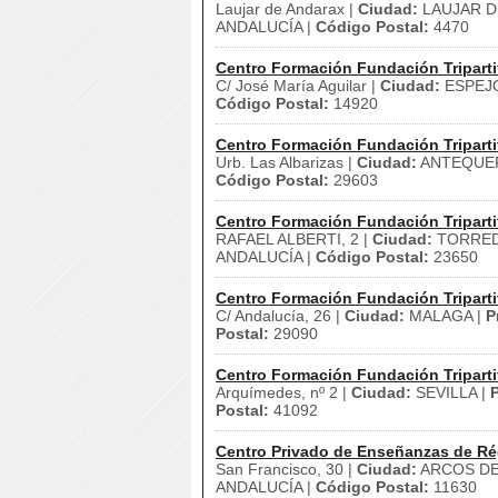
Laujar de Andarax |
Ciudad:
LAUJAR D
ANDALUCÍA |
Código Postal:
4470
Centro Formación Fundación Triparti
C/ José María Aguilar |
Ciudad:
ESPEJ
Código Postal:
14920
Centro Formación Fundación Triparti
Urb. Las Albarizas |
Ciudad:
ANTEQUER
Código Postal:
29603
Centro Formación Fundación Triparti
RAFAEL ALBERTI, 2 |
Ciudad:
TORRED
ANDALUCÍA |
Código Postal:
23650
Centro Formación Fundación Triparti
C/ Andalucía, 26 |
Ciudad:
MALAGA |
P
Postal:
29090
Centro Formación Fundación Triparti
Arquímedes, nº 2 |
Ciudad:
SEVILLA |
P
Postal:
41092
Centro Privado de Enseñanzas de Ré
San Francisco, 30 |
Ciudad:
ARCOS DE
ANDALUCÍA |
Código Postal:
11630