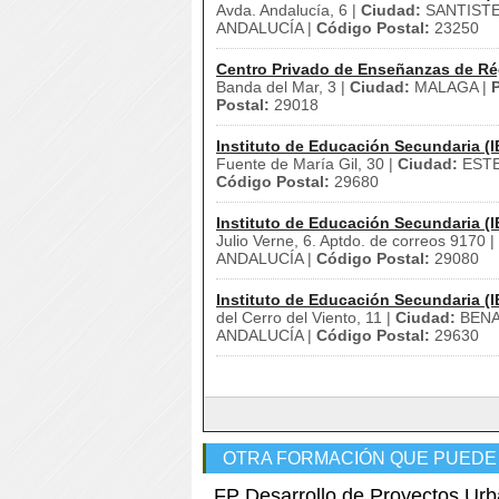
Avda. Andalucía, 6 |
Ciudad:
SANTISTE
ANDALUCÍA |
Código Postal:
23250
Centro Privado de Enseñanzas de Ré
Banda del Mar, 3 |
Ciudad:
MALAGA |
P
Postal:
29018
Instituto de Educación Secundaria (I
Fuente de María Gil, 30 |
Ciudad:
ESTE
Código Postal:
29680
Instituto de Educación Secundaria (I
Julio Verne, 6. Aptdo. de correos 9170 |
ANDALUCÍA |
Código Postal:
29080
Instituto de Educación Secundaria (I
del Cerro del Viento, 11 |
Ciudad:
BENA
ANDALUCÍA |
Código Postal:
29630
OTRA FORMACIÓN QUE PUEDE
FP Desarrollo de Proyectos Urb