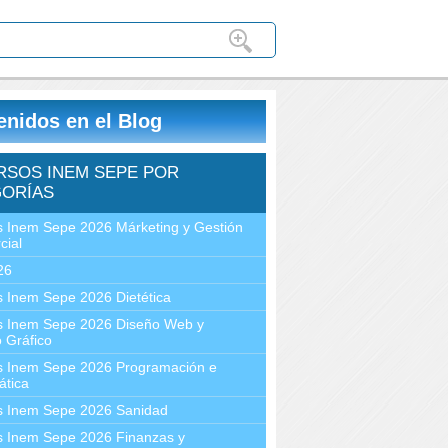
enidos en el Blog
RSOS INEM SEPE POR
ORÍAS
 Inem Sepe 2026 Márketing y Gestión
cial
26
 Inem Sepe 2026 Dietética
s Inem Sepe 2026 Diseño Web y
 Gráfico
s Inem Sepe 2026 Programación e
ática
s Inem Sepe 2026 Sanidad
s Inem Sepe 2026 Finanzas y