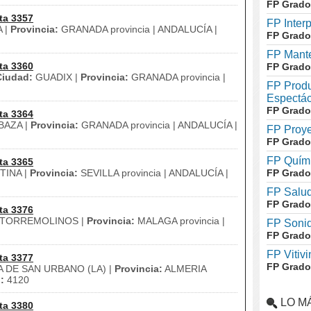
FP Grado
ta 3357
FP Inter
 |
Provincia:
GRANADA provincia | ANDALUCÍA |
FP Grado
FP Mante
ta 3360
FP Grado
Ciudad:
GUADIX |
Provincia:
GRANADA provincia |
FP Produ
Espectác
FP Grado
ta 3364
BAZA |
Provincia:
GRANADA provincia | ANDALUCÍA |
FP Proye
FP Grado
FP Quími
ta 3365
INA |
Provincia:
SEVILLA provincia | ANDALUCÍA |
FP Grado
FP Salud
FP Grado
ta 3376
TORREMOLINOS |
Provincia:
MALAGA provincia |
FP Soni
FP Grado
FP Vitivi
ta 3377
FP Grado
 DE SAN URBANO (LA) |
Provincia:
ALMERIA
:
4120
LO M
ta 3380