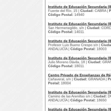
Instituto de Educación Secundaria (I
Fuente del Río, 15 |
Ciudad:
CABRA |
P
Código Postal:
14940
Instituto de Educación Secundaria (I
San Hermenegildo, s/n |
Ciudad:
CORD
Código Postal:
14011
Instituto de Educación Secundaria (I
Profesor Luis Bueno Crespo s/n |
Ciuda
ANDALUCÍA |
Código Postal:
18003
Instituto de Educación Secundaria (I
Julio Moreno Dávila, 18 |
Ciudad:
GRAN
Código Postal:
18011
Centro Privado de Enseñanzas de Ré
Cañaveral, s/n |
Ciudad:
GRANADA |
P
Postal:
18004
Instituto de Educación Secundaria (I
Camino de las Arenillas s/n |
Ciudad:
D
ANDALUCÍA |
Código Postal:
18650
Instituto de Educación Secundaria (I