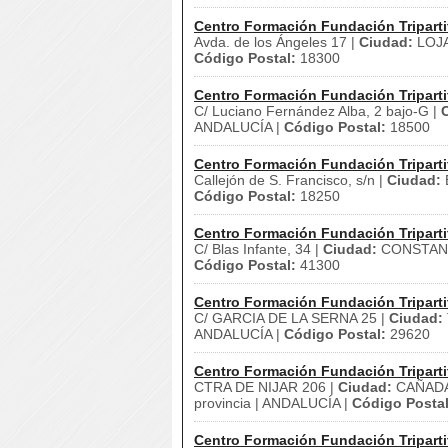
Centro Formación Fundación Triparti
Avda. de los Ángeles 17 |
Ciudad:
LOJA
Código Postal:
18300
Centro Formación Fundación Triparti
C/ Luciano Fernández Alba, 2 bajo-G |
ANDALUCÍA |
Código Postal:
18500
Centro Formación Fundación Triparti
Callejón de S. Francisco, s/n |
Ciudad:
Código Postal:
18250
Centro Formación Fundación Triparti
C/ Blas Infante, 34 |
Ciudad:
CONSTANT
Código Postal:
41300
Centro Formación Fundación Triparti
C/ GARCIA DE LA SERNA 25 |
Ciudad:
ANDALUCÍA |
Código Postal:
29620
Centro Formación Fundación Triparti
CTRA DE NIJAR 206 |
Ciudad:
CAÑADA
provincia | ANDALUCÍA |
Código Postal
Centro Formación Fundación Triparti