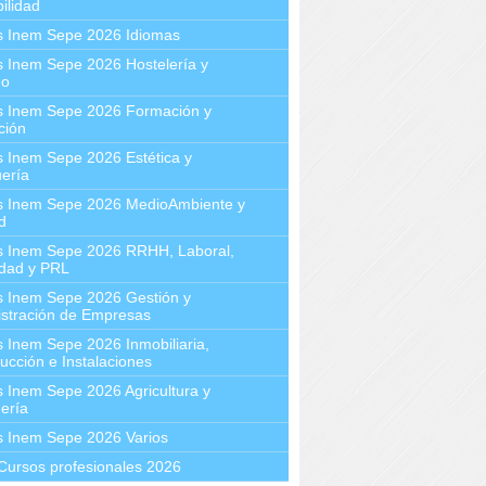
ilidad
s Inem Sepe 2026 Idiomas
 Inem Sepe 2026 Hostelería y
mo
s Inem Sepe 2026 Formación y
ción
 Inem Sepe 2026 Estética y
ería
s Inem Sepe 2026 MedioAmbiente y
d
s Inem Sepe 2026 RRHH, Laboral,
idad y PRL
s Inem Sepe 2026 Gestión y
stración de Empresas
 Inem Sepe 2026 Inmobiliaria,
ucción e Instalaciones
 Inem Sepe 2026 Agricultura y
ería
s Inem Sepe 2026 Varios
Cursos profesionales 2026