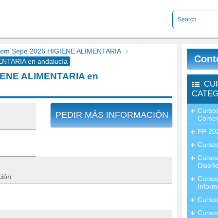
em Sepe 2026 HIGIENE ALIMENTARIA
Cont
NTARIA en andalucía
IENE ALIMENTARIA en
CU
CATEG
Cursos
PEDIR MÁS INFORMACIÓN
Comer
FP 20
Cursos
Curso
Diseño
ción
Curso
Inform
Curso
Curso