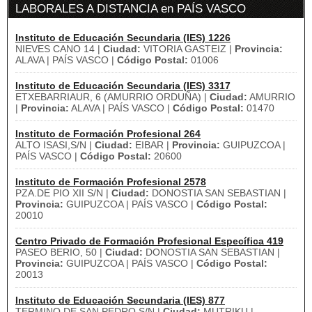
LABORALES A DISTANCIA en PAÍS VASCO
Instituto de Educación Secundaria (IES) 1226
NIEVES CANO 14 |
Ciudad:
VITORIA GASTEIZ |
Provincia:
ALAVA | PAÍS VASCO |
Código Postal:
01006
Instituto de Educación Secundaria (IES) 3317
ETXEBARRIAUR, 6 (AMURRIO ORDUÑA) |
Ciudad:
AMURRIO
|
Provincia:
ALAVA | PAÍS VASCO |
Código Postal:
01470
Instituto de Formación Profesional 264
ALTO ISASI,S/N |
Ciudad:
EIBAR |
Provincia:
GUIPUZCOA |
PAÍS VASCO |
Código Postal:
20600
Instituto de Formación Profesional 2578
PZA.DE PIO XII S/N |
Ciudad:
DONOSTIA SAN SEBASTIAN |
Provincia:
GUIPUZCOA | PAÍS VASCO |
Código Postal:
20010
Centro Privado de Formación Profesional Específica 419
PASEO BERIO, 50 |
Ciudad:
DONOSTIA SAN SEBASTIAN |
Provincia:
GUIPUZCOA | PAÍS VASCO |
Código Postal:
20013
Instituto de Educación Secundaria (IES) 877
TERMINO DE SAN PEDRO,S/N |
Ciudad:
MUTRIKU |