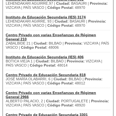
LEHENDAKARI AGUIRRE,97 |
Ciudad:
BASAURI |
Provincia:
VIZCAYA | PAÍS VASCO |
Código Postal:
48970
Instituto de Educación Secundaria (IES) 3174
LEHENDAKARI AGIRRE, 93 |
Ciudad:
BASAURI |
Provincia:
VIZCAYA | PAÍS VASCO |
Código Postal:
48970
Centro Privado con varias Enseñanzas de Régimen
General 210
ZABALBIDE 21 |
Ciudad:
BILBAO |
Provincia:
VIZCAYA | PAÍS
VASCO |
Código Postal:
48006
Instituto de Educación Secundaria (IES) 406
BOTICA VIEJA 1 |
Ciudad:
BILBAO |
Provincia:
VIZCAYA |
PAÍS VASCO |
Código Postal:
48014
Centro Privado de Educación Secundaria 818
JOSÉ MARÍA OLABARRI, 6 |
Ciudad:
BILBAO |
Provincia:
VIZCAYA | PAÍS VASCO |
Código Postal:
48012
Centro Privado con varias Enseñanzas de Régimen
General 2966
ALBERTO PALACIO, 2 |
Ciudad:
PORTUGALETE |
Provincia:
VIZCAYA | PAÍS VASCO |
Código Postal:
48920
Centro Privado de Educación Secundaria 3301