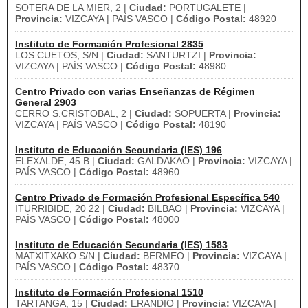
SOTERA DE LA MIER, 2 |
Ciudad:
PORTUGALETE |
Provincia:
VIZCAYA | PAÍS VASCO |
Código Postal:
48920
Instituto de Formación Profesional 2835
LOS CUETOS, S/N |
Ciudad:
SANTURTZI |
Provincia:
VIZCAYA | PAÍS VASCO |
Código Postal:
48980
Centro Privado con varias Enseñanzas de Régimen
General 2903
CERRO S.CRISTOBAL, 2 |
Ciudad:
SOPUERTA |
Provincia:
VIZCAYA | PAÍS VASCO |
Código Postal:
48190
Instituto de Educación Secundaria (IES) 196
ELEXALDE, 45 B |
Ciudad:
GALDAKAO |
Provincia:
VIZCAYA |
PAÍS VASCO |
Código Postal:
48960
Centro Privado de Formación Profesional Específica 540
ITURRIBIDE, 20 22 |
Ciudad:
BILBAO |
Provincia:
VIZCAYA |
PAÍS VASCO |
Código Postal:
48000
Instituto de Educación Secundaria (IES) 1583
MATXITXAKO S/N |
Ciudad:
BERMEO |
Provincia:
VIZCAYA |
PAÍS VASCO |
Código Postal:
48370
Instituto de Formación Profesional 1510
TARTANGA, 15 |
Ciudad:
ERANDIO |
Provincia:
VIZCAYA |