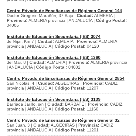
Centro Privado de Enseñanzas de Régimen General 144
Doctor Gregorio Marañón, 37 Bajo |
Ciudad:
ALMERIA |
Provincia:
ALMERIA provincia | ANDALUCÍA |
Código Postal:
04005
Instituto de Educación Secundaria (IES) 3074
de Níjar, Km 7 |
Ciudad:
ALMERIA |
Provincia:
ALMERIA
provincia | ANDALUCÍA |
Código Postal:
04120
Instituto de Educación Secundaria (IES) 1360
del Mar, 8 |
Ciudad:
ALMERIA |
Provincia:
ALMERIA provincia
| ANDALUCÍA |
Código Postal:
04002
Centro Privado de Enseñanzas de Régimen General 2854
San Nicolás, 4 |
Ciudad:
ALGECIRAS |
Provincia:
CADIZ
provincia | ANDALUCÍA |
Código Postal:
11207
Instituto de Educación Secundaria (IES) 3139
Barriada Jarillo, s/n |
Ciudad:
BARBATE |
Provincia:
CADIZ
provincia | ANDALUCÍA |
Código Postal:
11160
Centro Privado de Enseñanzas de Régimen General 32
San Juan, 3 |
Ciudad:
ALGECIRAS |
Provincia:
CADIZ
provincia | ANDALUCÍA |
Código Postal:
11201