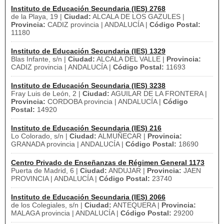
Instituto de Educación Secundaria (IES) 2768
de la Playa, 19 |
Ciudad:
ALCALA DE LOS GAZULES |
Provincia:
CADIZ provincia | ANDALUCÍA |
Código Postal:
11180
Instituto de Educación Secundaria (IES) 1329
Blas Infante, s/n |
Ciudad:
ALCALA DEL VALLE |
Provincia:
CADIZ provincia | ANDALUCÍA |
Código Postal:
11693
Instituto de Educación Secundaria (IES) 3238
Fray Luis de León, 2 |
Ciudad:
AGUILAR DE LA FRONTERA |
Provincia:
CORDOBA provincia | ANDALUCÍA |
Código
Postal:
14920
Instituto de Educación Secundaria (IES) 216
Lo Colorado, s/n |
Ciudad:
ALMUÑECAR |
Provincia:
GRANADA provincia | ANDALUCÍA |
Código Postal:
18690
Centro Privado de Enseñanzas de Régimen General 1173
Puerta de Madrid, 6 |
Ciudad:
ANDUJAR |
Provincia:
JAEN
PROVINCIA | ANDALUCÍA |
Código Postal:
23740
Instituto de Educación Secundaria (IES) 2066
de los Colegiales, s/n |
Ciudad:
ANTEQUERA |
Provincia:
MALAGA provincia | ANDALUCÍA |
Código Postal:
29200