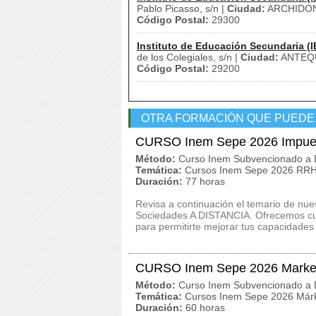
Pablo Picasso, s/n |
Ciudad:
ARCHIDON
Código Postal:
29300
Instituto de Educación Secundaria (I
de los Colegiales, s/n |
Ciudad:
ANTEQ
Código Postal:
29200
OTRA FORMACIÓN QUE PUEDE
CURSO Inem Sepe 2026 Impues
Método:
Curso Inem Subvencionado a D
Temática:
Cursos Inem Sepe 2026 RRHH
Duración:
77 horas
Revisa a continuación el temario de n
Sociedades A DISTANCIA. Ofrecemos curs
para permitirte mejorar tus capacidades
CURSO Inem Sepe 2026 Marketi
Método:
Curso Inem Subvencionado a D
Temática:
Cursos Inem Sepe 2026 Márk
Duración:
60 horas