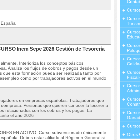
Contab
Curso
Cursos
n España
Turis
Curso
Educa
Cursos
CURSO Inem Sepe 2026 Gestión de Tesorería
Peluqu
Curso
lmente. Interioriza los conceptos básicos
Calida
esa. Analiza los flujos de cobros y pagos desde un
Curso
es que esta formación pueda ser realizada tanto por
Fiscal
desempleo como por trabajadores activos en el mundo
Curso
Admini
Cursos
bajadores en empresas españolas. Trabajadores que
Constr
croempresa. Personas que quieren conocer la tesorería
os relacionados con los cobros y los pagos. La
Cursos
rante el año 2026
Ganad
Curso
DORES EN ACTIVO. Curso subvencionado únicamente
Otros 
española. Debes estar afiliado al Régimen General si