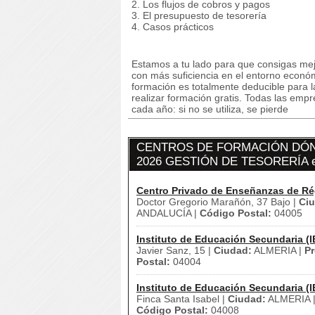
2. Los flujos de cobros y pagos
3. El presupuesto de tesorería
4. Casos prácticos
Estamos a tu lado para que consigas mej
con más suficiencia en el entorno econó
formación es totalmente deducible para 
realizar formación gratis. Todas las emp
cada año: si no se utiliza, se pierde
CENTROS DE FORMACIÓN DÓN
2026 GESTIÓN DE TESORERÍA 
Centro Privado de Enseñanzas de Ré
Doctor Gregorio Marañón, 37 Bajo |
Ci
ANDALUCÍA |
Código Postal:
04005
Instituto de Educación Secundaria (I
Javier Sanz, 15 |
Ciudad:
ALMERIA |
Pr
Postal:
04004
Instituto de Educación Secundaria (I
Finca Santa Isabel |
Ciudad:
ALMERIA 
Código Postal:
04008