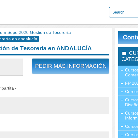
m Sepe 2026 Gestión de Tesorería
Cont
rería en andalucía
ión de Tesorería en ANDALUCÍA
CU
CATEG
PEDIR MÁS INFORMACIÓN
Cursos
Comer
FP 20
partita -
Cursos
Curso
Diseño
Curso
Inform
Curso
Curso