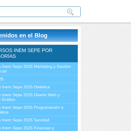
enidos en el Blog
RSOS INEM SEPE POR
ORÍAS
 Inem Sepe 2026 Márketing y Gestión
cial
26
 Inem Sepe 2026 Dietética
s Inem Sepe 2026 Diseño Web y
 Gráfico
s Inem Sepe 2026 Programación e
ática
s Inem Sepe 2026 Sanidad
s Inem Sepe 2026 Finanzas y