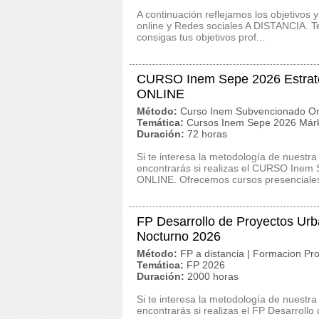
A continuación reflejamos los objetivo
online y Redes sociales A DISTANCIA. T
consigas tus objetivos prof...
CURSO Inem Sepe 2026 Estrateg
ONLINE
Método:
Curso Inem Subvencionado On
Temática:
Cursos Inem Sepe 2026 Márk
Duración:
72 horas
Si te interesa la metodología de nuestra
encontrarás si realizas el CURSO Inem 
ONLINE. Ofrecemos cursos presenciales,
FP Desarrollo de Proyectos Urb
Nocturno 2026
Método:
FP a distancia | Formacion Pro
Temática:
FP 2026
Duración:
2000 horas
Si te interesa la metodología de nuestra
encontrarás si realizas el FP Desarroll