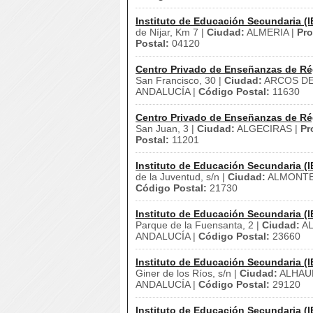
Instituto de Educación Secundaria (I
de Níjar, Km 7 |
Ciudad:
ALMERIA |
Pro
Postal:
04120
Centro Privado de Enseñanzas de Ré
San Francisco, 30 |
Ciudad:
ARCOS DE
ANDALUCÍA |
Código Postal:
11630
Centro Privado de Enseñanzas de Ré
San Juan, 3 |
Ciudad:
ALGECIRAS |
Pr
Postal:
11201
Instituto de Educación Secundaria (I
de la Juventud, s/n |
Ciudad:
ALMONTE
Código Postal:
21730
Instituto de Educación Secundaria (I
Parque de la Fuensanta, 2 |
Ciudad:
AL
ANDALUCÍA |
Código Postal:
23660
Instituto de Educación Secundaria (I
Giner de los Ríos, s/n |
Ciudad:
ALHAUR
ANDALUCÍA |
Código Postal:
29120
Instituto de Educación Secundaria (I