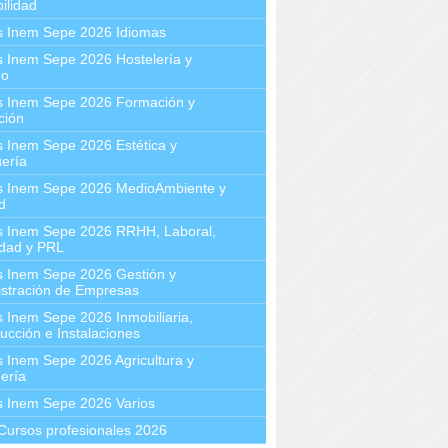
ilidad
s Inem Sepe 2026 Idiomas
 Inem Sepe 2026 Hostelería y
mo
s Inem Sepe 2026 Formación y
ción
 Inem Sepe 2026 Estética y
ería
s Inem Sepe 2026 MedioAmbiente y
d
s Inem Sepe 2026 RRHH, Laboral,
idad y PRL
s Inem Sepe 2026 Gestión y
stración de Empresas
 Inem Sepe 2026 Inmobiliaria,
ucción e Instalaciones
 Inem Sepe 2026 Agricultura y
ería
s Inem Sepe 2026 Varios
Cursos profesionales 2026