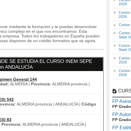
Cursos
2026
Cursos
2026
Cursos
orar mediante la formación y te puedas desenvolver
mico complejo en el que nos encontramos. Esta
Cursos
la empresa. Todos los trabajadores en España pueden
Sepe 2
resas disponen de un crédito formativo que se agota
Cursos
Sepe 2
Cursos
DE SE ESTUDIA EL CURSO INEM SEPE
2026
en ANDALUCÍA
Cursos
2026
gimen General 144
udad:
ALMERIA |
Provincia:
ALMERIA provincia |
CURS
ES) 542
FP Aseso
ovincia:
ALMERIA provincia | ANDALUCÍA |
Código
FP Grado
FP Auto
ES) 83
FP Grado
|
Provincia:
ALMERIA provincia | ANDALUCÍA |
FP Estét