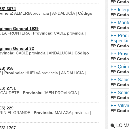
FP Grado
ES) 3074
FP Inter
vincia:
ALMERIA provincia | ANDALUCÍA |
Código
FP Grado
FP Mante
FP Grado
gimen General 1929
 LA FRONTERA |
Provincia:
CADIZ provincia |
FP Produ
Espectác
FP Grado
gimen General 32
ovincia:
CADIZ provincia | ANDALUCÍA |
Código
FP Proye
FP Grado
FP Quími
ES) 958
FP Grado
 |
Provincia:
HUELVA provincia | ANDALUCÍA |
FP Salud
FP Grado
ES) 2791
FP Soni
CAUDETE |
Provincia:
JAEN PROVINCIA |
FP Grado
FP Vitivi
ES) 229
FP Grado
IN EL GRANDE |
Provincia:
MALAGA provincia |
LO M
ES) 1767