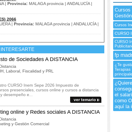
A |
Provincia:
MALAGA provincia | ANDALUCÍA |
Cursos 
Gestión
ES) 2066
UERA |
Provincia:
MALAGA provincia | ANDALUCÍA |
Cursos In
CURSO I
CURSO In
Publicita
 INTERESARTE
fp madr
to de Sociedades A DISTANCIA
¿Te gusta
istancia
Terapias 
, Laboral, Fiscalidad y PRL
principa
¿Quiere
uestro CURSO Inem Sepe 2026 Impuesto de
consegu
os presenciales, cursos online y cursos a distancia
el sala
 y desempeño e...
ver temario
como Op
aquí la
ng online y Redes sociales A DISTANCIA
istancia
eting y Gestión Comercial