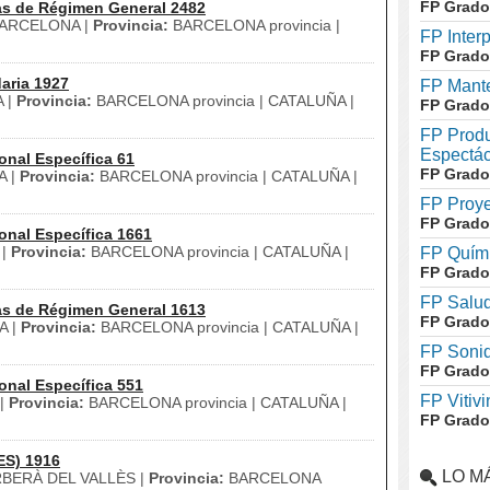
FP Grado
as de Régimen General 2482
ARCELONA |
Provincia:
BARCELONA provincia |
FP Inter
FP Grado
aria 1927
FP Mante
 |
Provincia:
BARCELONA provincia | CATALUÑA |
FP Grado
FP Produ
Espectác
onal Específica 61
FP Grado
 |
Provincia:
BARCELONA provincia | CATALUÑA |
FP Proye
FP Grado
onal Específica 1661
 |
Provincia:
BARCELONA provincia | CATALUÑA |
FP Quími
FP Grado
FP Salud
as de Régimen General 1613
FP Grado
A |
Provincia:
BARCELONA provincia | CATALUÑA |
FP Soni
FP Grado
onal Específica 551
FP Vitivi
|
Provincia:
BARCELONA provincia | CATALUÑA |
FP Grado
ES) 1916
LO M
BERÀ DEL VALLÈS |
Provincia:
BARCELONA