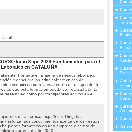
Contab
Curso
Cursos
Turis
Curso
Educa
n España
Cursos
Peluqu
Curso
Calida
 CURSO Inem Sepe 2026 Fundamentos para el
os Laborales en CATALUÑA
Curso
Fiscal
almente. Fórmate en materia de riesgos laborales.
nción y descubre las principales técnicas de
Curso
entos esenciales para la evaluación de riesgos dentro
Admini
rés es que esta formación pueda ser realizada tanto
Cursos
 de desempleo como por trabajadores activos en el
Constr
Cursos
Ganad
ajadores en empresas españolas. Dirigido a
Curso
ir y reforzar sus conocimientos acerca de los riesgos
rcha planes formativos en una empresa o centro de
Otros 
realizará durante el año 2026