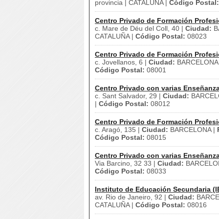
provincia | CATALUÑA |
Código Postal:
Centro Privado de Formación Profesi
c. Mare de Déu del Coll, 40 |
Ciudad:
B
CATALUÑA |
Código Postal:
08023
Centro Privado de Formación Profesi
c. Jovellanos, 6 |
Ciudad:
BARCELONA
Código Postal:
08001
Centro Privado con varias Enseñanz
c. Sant Salvador, 29 |
Ciudad:
BARCEL
|
Código Postal:
08012
Centro Privado de Formación Profesi
c. Aragó, 135 |
Ciudad:
BARCELONA |
Código Postal:
08015
Centro Privado con varias Enseñanz
Via Barcino, 32 33 |
Ciudad:
BARCELO
Código Postal:
08033
Instituto de Educación Secundaria (I
av. Rio de Janeiro, 92 |
Ciudad:
BARCE
CATALUÑA |
Código Postal:
08016