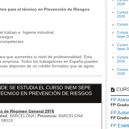
Cursos
2026
os para el técnico en Prevención de Riesgos
Cursos
2026
Cursos
l trabajo e higiene industrial
Cursos
 riesgos
Sepe 2
 competentes
Cursos
Sepe 2
ra que aumentes tu nivel de profesionalidad. Esta
Cursos
la empresa. Todos los trabajadores en España pueden
2026
resas disponen de un crédito formativo que se agota
Cursos
2026
DE SE ESTUDIA EL CURSO INEM SEPE
CURS
TÉCNICO EN PREVENCIÓN DE RIESGOS
FP Aseso
FP Grado
as de Régimen General 2976
FP Auto
dad:
BARCELONA |
Provincia:
BARCELONA
FP Grado
08019
FP Estét