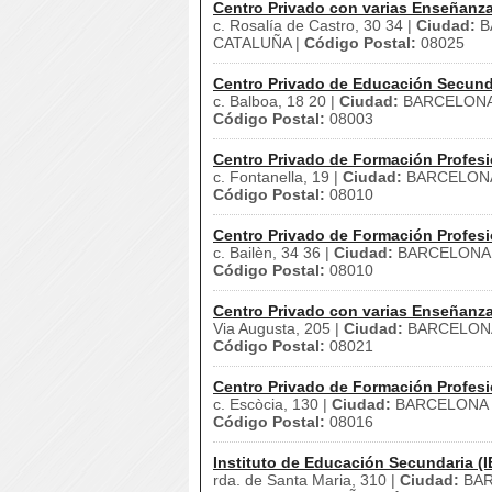
Centro Privado con varias Enseñanz
c. Rosalía de Castro, 30 34 |
Ciudad:
B
CATALUÑA |
Código Postal:
08025
Centro Privado de Educación Secund
c. Balboa, 18 20 |
Ciudad:
BARCELONA
Código Postal:
08003
Centro Privado de Formación Profesi
c. Fontanella, 19 |
Ciudad:
BARCELONA
Código Postal:
08010
Centro Privado de Formación Profesi
c. Bailèn, 34 36 |
Ciudad:
BARCELONA
Código Postal:
08010
Centro Privado con varias Enseñanz
Via Augusta, 205 |
Ciudad:
BARCELON
Código Postal:
08021
Centro Privado de Formación Profesi
c. Escòcia, 130 |
Ciudad:
BARCELONA 
Código Postal:
08016
Instituto de Educación Secundaria (I
rda. de Santa Maria, 310 |
Ciudad:
BAR