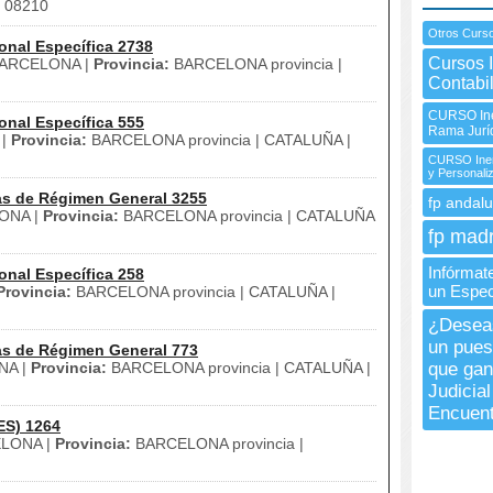
08210
Otros Curso
onal Específica 2738
Cursos 
ARCELONA |
Provincia:
BARCELONA provincia |
Contabi
CURSO Ine
onal Específica 555
Rama Jurí
 |
Provincia:
BARCELONA provincia | CATALUÑA |
CURSO Inem
y Personali
as de Régimen General 3255
fp andalu
ONA |
Provincia:
BARCELONA provincia | CATALUÑA
fp madr
Infórmate
onal Específica 258
un Especi
Provincia:
BARCELONA provincia | CATALUÑA |
¿Deseas
un puest
as de Régimen General 773
NA |
Provincia:
BARCELONA provincia | CATALUÑA |
que gan
Judicial
Encuent
ES) 1264
LONA |
Provincia:
BARCELONA provincia |