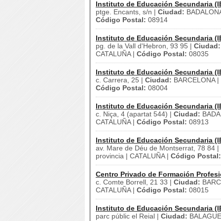
Instituto de Educación Secundaria (I
ptge. Encants, s/n |
Ciudad:
BADALONA
Código Postal:
08914
Instituto de Educación Secundaria (I
pg. de la Vall d'Hebron, 93 95 |
Ciudad:
CATALUÑA |
Código Postal:
08035
Instituto de Educación Secundaria (I
c. Carrera, 25 |
Ciudad:
BARCELONA |
Código Postal:
08004
Instituto de Educación Secundaria (I
c. Niça, 4 (apartat 544) |
Ciudad:
BADA
CATALUÑA |
Código Postal:
08913
Instituto de Educación Secundaria (I
av. Mare de Déu de Montserrat, 78 84 |
provincia | CATALUÑA |
Código Postal:
Centro Privado de Formación Profesi
c. Comte Borrell, 21 33 |
Ciudad:
BARC
CATALUÑA |
Código Postal:
08015
Instituto de Educación Secundaria (I
parc públic el Reial |
Ciudad:
BALAGUE