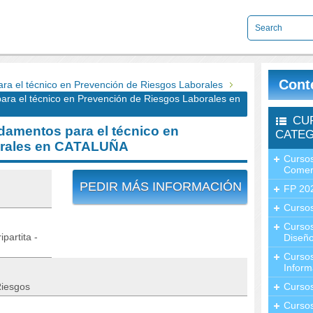
Cont
 el técnico en Prevención de Riesgos Laborales
 el técnico en Prevención de Riesgos Laborales en
CU
amentos para el técnico en
CATEG
orales en CATALUÑA
Cursos
Comer
PEDIR MÁS INFORMACIÓN
FP 20
Cursos
Curso
partita -
Diseño
Curso
Inform
Riesgos
Curso
Curso