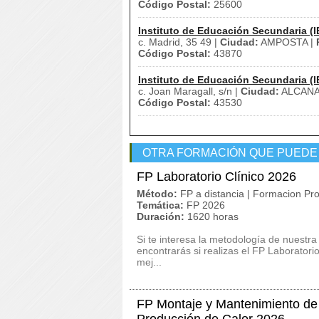
Código Postal:
25600
Instituto de Educación Secundaria (I
c. Madrid, 35 49 |
Ciudad:
AMPOSTA |
Código Postal:
43870
Instituto de Educación Secundaria (I
c. Joan Maragall, s/n |
Ciudad:
ALCANA
Código Postal:
43530
OTRA FORMACIÓN QUE PUEDE
FP Laboratorio Clínico 2026
Método:
FP a distancia | Formacion Pro
Temática:
FP 2026
Duración:
1620 horas
Si te interesa la metodología de nuestra
encontrarás si realizas el FP Laborator
mej...
FP Montaje y Mantenimiento de I