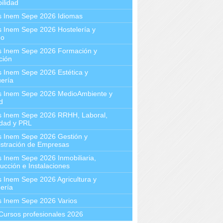
ilidad
s Inem Sepe 2026 Idiomas
 Inem Sepe 2026 Hostelería y
mo
s Inem Sepe 2026 Formación y
ción
 Inem Sepe 2026 Estética y
ería
s Inem Sepe 2026 MedioAmbiente y
d
s Inem Sepe 2026 RRHH, Laboral,
idad y PRL
s Inem Sepe 2026 Gestión y
stración de Empresas
 Inem Sepe 2026 Inmobiliaria,
ucción e Instalaciones
 Inem Sepe 2026 Agricultura y
ería
s Inem Sepe 2026 Varios
Cursos profesionales 2026