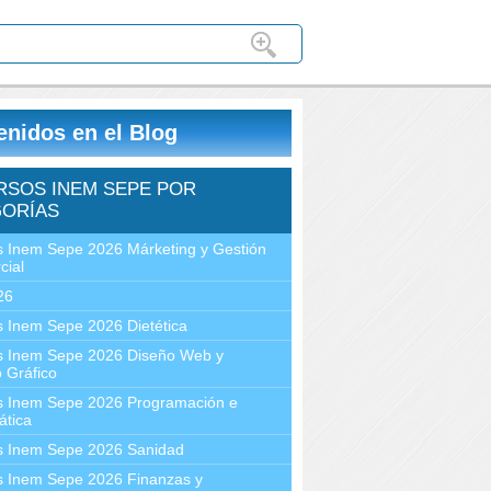
enidos en el Blog
RSOS INEM SEPE POR
ORÍAS
 Inem Sepe 2026 Márketing y Gestión
cial
26
 Inem Sepe 2026 Dietética
s Inem Sepe 2026 Diseño Web y
 Gráfico
s Inem Sepe 2026 Programación e
ática
s Inem Sepe 2026 Sanidad
s Inem Sepe 2026 Finanzas y