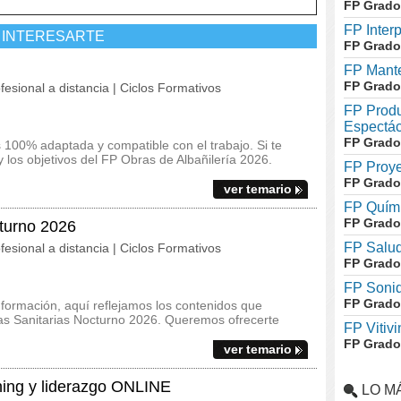
FP Grado
FP Inter
 INTERESARTE
FP Grado
FP Mante
FP Grado
fesional a distancia | Ciclos Formativos
FP Produ
Espectác
FP Grado
100% adaptada y compatible con el trabajo. Si te
 y los objetivos del FP Obras de Albañilería 2026.
FP Proye
FP Grado
ver temario
FP Quími
FP Grado
turno 2026
FP Salud
fesional a distancia | Ciclos Formativos
FP Grado
FP Soni
FP Grado
 formación, aquí reflejamos los contenidos que
ias Sanitarias Nocturno 2026. Queremos ofrecerte
FP Vitivi
FP Grado
ver temario
ng y liderazgo ONLINE
LO M