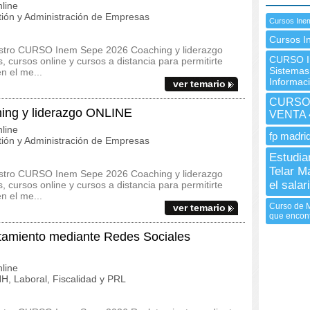
line
ión y Administración de Empresas
Cursos Inem
Cursos I
uestro CURSO Inem Sepe 2026 Coaching y liderazgo
CURSO In
cursos online y cursos a distancia para permitirte
Sistemas
n el me...
Informac
ver temario
CURSO 
ng y liderazgo ONLINE
VENTA 
line
fp madrid
ión y Administración de Empresas
Estudia
Telar M
uestro CURSO Inem Sepe 2026 Coaching y liderazgo
el sala
cursos online y cursos a distancia para permitirte
n el me...
Curso de M
ver temario
que encont
amiento mediante Redes Sociales
line
, Laboral, Fiscalidad y PRL