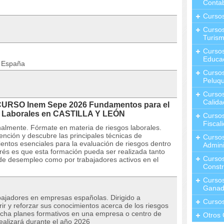
Contab
Curso
Cursos
Turis
Curso
Educa
n España
Cursos
Peluqu
Curso
Calida
 CURSO Inem Sepe 2026 Fundamentos para el
s Laborales en CASTILLA Y LEÓN
Curso
Fiscal
almente. Fórmate en materia de riesgos laborales.
nción y descubre las principales técnicas de
Curso
entos esenciales para la evaluación de riesgos dentro
Admini
rés es que esta formación pueda ser realizada tanto
Cursos
 de desempleo como por trabajadores activos en el
Constr
Cursos
Ganad
ajadores en empresas españolas. Dirigido a
Curso
ir y reforzar sus conocimientos acerca de los riesgos
rcha planes formativos en una empresa o centro de
Otros 
realizará durante el año 2026