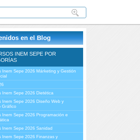
enidos en el Blog
RSOS INEM SEPE POR
ORÍAS
 Inem Sepe 2026 Márketing y Gestión
cial
26
 Inem Sepe 2026 Dietética
s Inem Sepe 2026 Diseño Web y
 Gráfico
s Inem Sepe 2026 Programación e
ática
s Inem Sepe 2026 Sanidad
s Inem Sepe 2026 Finanzas y