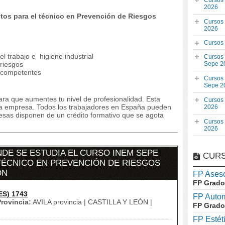
Cursos
2026
os para el técnico en Prevención de Riesgos
Cursos
2026
Cursos
l trabajo e higiene industrial
Cursos
 riesgos
Sepe 2
 competentes
Cursos
Sepe 2
ra que aumentes tu nivel de profesionalidad. Esta
Cursos
la empresa. Todos los trabajadores en España pueden
2026
resas disponen de un crédito formativo que se agota
Cursos
2026
DE SE ESTUDIA EL CURSO INEM SEPE
CURS
TÉCNICO EN PREVENCIÓN DE RIESGOS
ÓN
FP Aseso
FP Grado
ES) 1743
FP Auto
rovincia:
AVILA provincia | CASTILLA Y LEÓN |
FP Grado
FP Estét