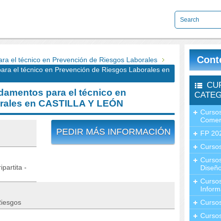
Cont
 el técnico en Prevención de Riesgos Laborales
 el técnico en Prevención de Riesgos Laborales en
CU
amentos para el técnico en
CATEG
orales en CASTILLA Y LEÓN
Cursos
Comer
PEDIR MÁS INFORMACIÓN
FP 20
Cursos
Curso
partita -
Diseño
Curso
Inform
Riesgos
Curso
Curso