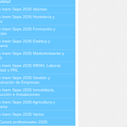
ilidad
s Inem Sepe 2026 Idiomas
 Inem Sepe 2026 Hostelería y
mo
s Inem Sepe 2026 Formación y
ción
 Inem Sepe 2026 Estética y
ería
s Inem Sepe 2026 MedioAmbiente y
d
s Inem Sepe 2026 RRHH, Laboral,
idad y PRL
s Inem Sepe 2026 Gestión y
stración de Empresas
 Inem Sepe 2026 Inmobiliaria,
ucción e Instalaciones
 Inem Sepe 2026 Agricultura y
ería
s Inem Sepe 2026 Varios
Cursos profesionales 2026