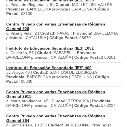
Instituto de Educación Secundaria (IES) 3233
c. Palau de Plegamans, 8 |
Ciudad:
MOLLET DEL VALLÈS |
Provincia:
BARCELONA provincia | CATALUÑA |
Código
Postal:
08100
Centro Privado con varias Enseñanzas de Régimen
General 928
c. Vicenç Vidal, 2 |
Ciudad:
NAVÀS |
Provincia:
BARCELONA
provincia | CATALUÑA |
Código Postal:
08670
Instituto de Educación Secundaria (IES) 1091
c. Calderón, 56 |
Ciudad:
SABADELL |
Provincia:
BARCELONA provincia | CATALUÑA |
Código Postal:
08201
Instituto de Educación Secundaria (IES) 460
av. Aragó, 40 |
Ciudad:
SANT BOI DE LLOBREGAT |
Provincia:
BARCELONA provincia | CATALUÑA |
Código
Postal:
08830
Centro Privado con varias Enseñanzas de Régimen
General 2915
c. Maria Auxiliadora, 45 |
Ciudad:
TERRASSA |
Provincia:
BARCELONA provincia | CATALUÑA |
Código Postal:
08224
Centro Privado con varias Enseñanzas de Régimen
General 364
c. Sant Ferran, 19 25 |
Ciudad:
BARCELONA |
Provincia: