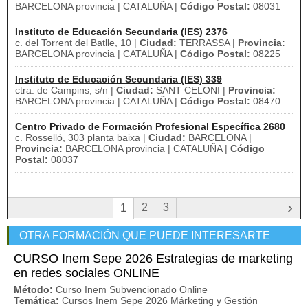
BARCELONA provincia | CATALUÑA |
Código Postal:
08031
Instituto de Educación Secundaria (IES) 2376
c. del Torrent del Batlle, 10 |
Ciudad:
TERRASSA |
Provincia:
BARCELONA provincia | CATALUÑA |
Código Postal:
08225
Instituto de Educación Secundaria (IES) 339
ctra. de Campins, s/n |
Ciudad:
SANT CELONI |
Provincia:
BARCELONA provincia | CATALUÑA |
Código Postal:
08470
Centro Privado de Formación Profesional Específica 2680
c. Rosselló, 303 planta baixa |
Ciudad:
BARCELONA |
Provincia:
BARCELONA provincia | CATALUÑA |
Código
Postal:
08037
›
2
3
1
OTRA FORMACIÓN QUE PUEDE INTERESARTE
CURSO Inem Sepe 2026 Estrategias de marketing
en redes sociales ONLINE
Método:
Curso Inem Subvencionado Online
Temática:
Cursos Inem Sepe 2026 Márketing y Gestión