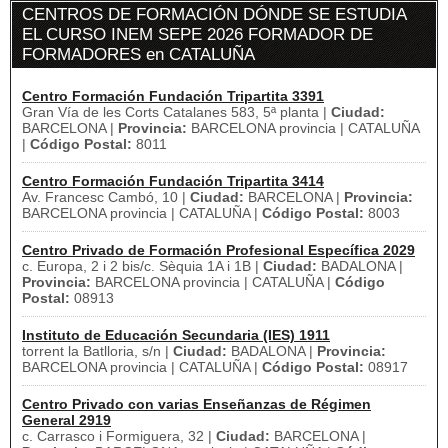
CENTROS DE FORMACIÓN DÓNDE SE ESTUDIA
EL CURSO INEM SEPE 2026 FORMADOR DE
FORMADORES en CATALUÑA
Centro Formación Fundación Tripartita 3391
Gran Vía de les Corts Catalanes 583, 5ª planta |
Ciudad:
BARCELONA |
Provincia:
BARCELONA provincia | CATALUÑA
|
Código Postal:
8011
Centro Formación Fundación Tripartita 3414
Av. Francesc Cambó, 10 |
Ciudad:
BARCELONA |
Provincia:
BARCELONA provincia | CATALUÑA |
Código Postal:
8003
Centro Privado de Formación Profesional Específica 2029
c. Europa, 2 i 2 bis/c. Sèquia 1A i 1B |
Ciudad:
BADALONA |
Provincia:
BARCELONA provincia | CATALUÑA |
Código
Postal:
08913
Instituto de Educación Secundaria (IES) 1911
torrent la Batlloria, s/n |
Ciudad:
BADALONA |
Provincia:
BARCELONA provincia | CATALUÑA |
Código Postal:
08917
Centro Privado con varias Enseñanzas de Régimen
General 2919
c. Carrasco i Formiguera, 32 |
Ciudad:
BARCELONA |