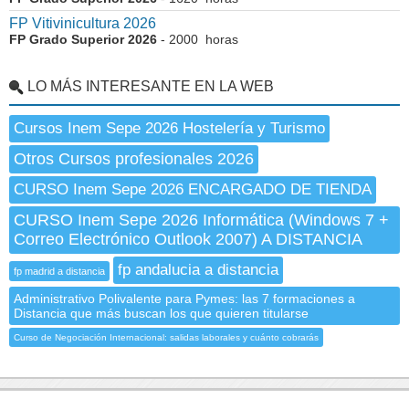
FP Vitivinicultura 2026
FP Grado Superior 2026
- 2000 horas
LO MÁS INTERESANTE EN LA WEB
Cursos Inem Sepe 2026 Hostelería y Turismo
Otros Cursos profesionales 2026
CURSO Inem Sepe 2026 ENCARGADO DE TIENDA
CURSO Inem Sepe 2026 Informática (Windows 7 +
Correo Electrónico Outlook 2007) A DISTANCIA
fp andalucia a distancia
fp madrid a distancia
Administrativo Polivalente para Pymes: las 7 formaciones a
Distancia que más buscan los que quieren titularse
Curso de Negociación Internacional: salidas laborales y cuánto cobrarás