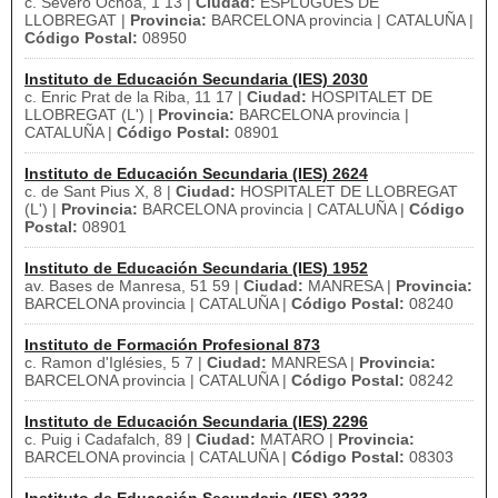
c. Severo Ochoa, 1 13 |
Ciudad:
ESPLUGUES DE
LLOBREGAT |
Provincia:
BARCELONA provincia | CATALUÑA |
Código Postal:
08950
Instituto de Educación Secundaria (IES) 2030
c. Enric Prat de la Riba, 11 17 |
Ciudad:
HOSPITALET DE
LLOBREGAT (L') |
Provincia:
BARCELONA provincia |
CATALUÑA |
Código Postal:
08901
Instituto de Educación Secundaria (IES) 2624
c. de Sant Pius X, 8 |
Ciudad:
HOSPITALET DE LLOBREGAT
(L') |
Provincia:
BARCELONA provincia | CATALUÑA |
Código
Postal:
08901
Instituto de Educación Secundaria (IES) 1952
av. Bases de Manresa, 51 59 |
Ciudad:
MANRESA |
Provincia:
BARCELONA provincia | CATALUÑA |
Código Postal:
08240
Instituto de Formación Profesional 873
c. Ramon d'Iglésies, 5 7 |
Ciudad:
MANRESA |
Provincia:
BARCELONA provincia | CATALUÑA |
Código Postal:
08242
Instituto de Educación Secundaria (IES) 2296
c. Puig i Cadafalch, 89 |
Ciudad:
MATARO |
Provincia:
BARCELONA provincia | CATALUÑA |
Código Postal:
08303