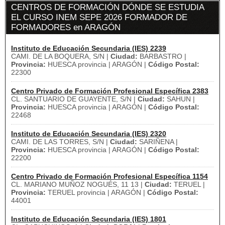
CENTROS DE FORMACIÓN DÓNDE SE ESTUDIA
EL CURSO INEM SEPE 2026 FORMADOR DE
FORMADORES en ARAGÓN
Instituto de Educación Secundaria (IES) 2239
CAMI. DE LA BOQUERA, S/N |
Ciudad:
BARBASTRO |
Provincia:
HUESCA provincia | ARAGÓN |
Código Postal:
22300
Centro Privado de Formación Profesional Específica 2383
CL. SANTUARIO DE GUAYENTE, S/N |
Ciudad:
SAHUN |
Provincia:
HUESCA provincia | ARAGÓN |
Código Postal:
22468
Instituto de Educación Secundaria (IES) 2320
CAMI. DE LAS TORRES, S/N |
Ciudad:
SARIÑENA |
Provincia:
HUESCA provincia | ARAGÓN |
Código Postal:
22200
Centro Privado de Formación Profesional Específica 1154
CL. MARIANO MUÑOZ NOGUÉS, 11 13 |
Ciudad:
TERUEL |
Provincia:
TERUEL provincia | ARAGÓN |
Código Postal:
44001
Instituto de Educación Secundaria (IES) 1801