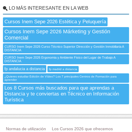
LO MÁS INTERESANTE EN LA WEB
Cursos Inem Sepe 2026 Estética y Peluquería
Cursos Inem Sepe 2026 Márketing y Gestión
Comercial
CURSO Inem Sepe 2026 Curso Técnico Superior Dirección y Gestión Inmobiliaria A
DISTANCIA
CURSO Inem Sepe 2026 Ergonomia y Ambiente Fisico del Lugar de Trabajo A
DISTANCIA
fp andalucia a distancia
fp madrid a distancia
¿Quieres estudiar Edición de Vídeo? Los 7 principales Centros de Formación para
aprender
Los 8 Cursos más buscados para que aprendas a
Distancia y te conviertas en Técnico en Información
Turística
Normas de utilización
Los Cursos 2026 que ofrecemos