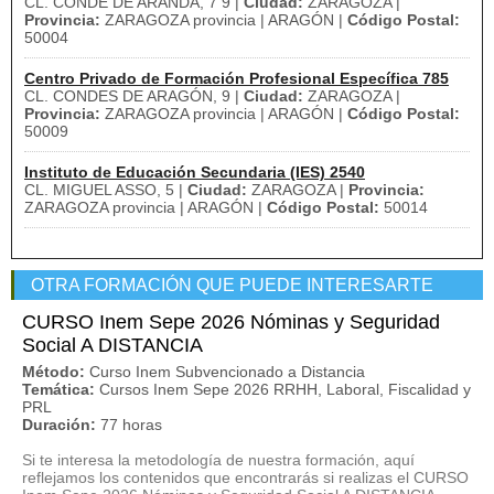
CL. CONDE DE ARANDA, 7 9 |
Ciudad:
ZARAGOZA |
Provincia:
ZARAGOZA provincia | ARAGÓN |
Código Postal:
50004
Centro Privado de Formación Profesional Específica 785
CL. CONDES DE ARAGÓN, 9 |
Ciudad:
ZARAGOZA |
Provincia:
ZARAGOZA provincia | ARAGÓN |
Código Postal:
50009
Instituto de Educación Secundaria (IES) 2540
CL. MIGUEL ASSO, 5 |
Ciudad:
ZARAGOZA |
Provincia:
ZARAGOZA provincia | ARAGÓN |
Código Postal:
50014
OTRA FORMACIÓN QUE PUEDE INTERESARTE
CURSO Inem Sepe 2026 Nóminas y Seguridad
Social A DISTANCIA
Método:
Curso Inem Subvencionado a Distancia
Temática:
Cursos Inem Sepe 2026 RRHH, Laboral, Fiscalidad y
PRL
Duración:
77 horas
Si te interesa la metodología de nuestra formación, aquí
reflejamos los contenidos que encontrarás si realizas el CURSO