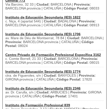
General 773
Via Barcino, 32 33 |
Ciudad:
BARCELONA |
Provincia:
BARCELONA provincia | CATALUÑA |
Código Postal:
08033
Instituto de Educación Secundaria (IES) 1822
c. Niça, 4 (apartat 544) |
Ciudad:
BADALONA |
Provincia:
BARCELONA provincia | CATALUÑA |
Código Postal:
08913
Instituto de Educación Secundaria (IES) 1706
av. Mare de Déu de Montserrat, 78 84 |
Ciudad:
BARCELONA |
Provincia:
BARCELONA provincia | CATALUÑA |
Código
Postal:
08024
Centro Privado de Formación Profesional Específica 3162
c. Comte Borrell, 21 33 |
Ciudad:
BARCELONA |
Provincia:
BARCELONA provincia | CATALUÑA |
Código Postal:
08015
Instituto de Educación Secundaria (IES) 1774
ctra. de Figueroles, s/n |
Ciudad:
BANYOLES |
Provincia:
GIRONA provincia | CATALUÑA |
Código Postal:
17820
Instituto de Educación Secundaria (IES) 2346
av. Dr. Carulla, s/n |
Ciudad:
ARBUCIES |
Provincia:
GIRONA
provincia | CATALUÑA |
Código Postal:
17401
Instituto de Formación Profesional 839