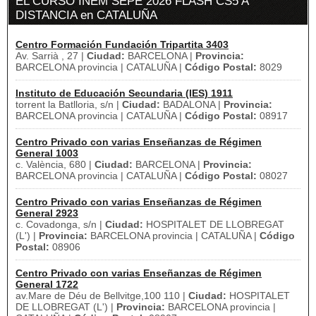
EL CURSO INEM SEPE 2026 FLASH CS5 A
DISTANCIA en CATALUÑA
Centro Formación Fundación Tripartita 3403
Av. Sarrià , 27 |
Ciudad:
BARCELONA |
Provincia:
BARCELONA provincia | CATALUÑA |
Código Postal:
8029
Instituto de Educación Secundaria (IES) 1911
torrent la Batlloria, s/n |
Ciudad:
BADALONA |
Provincia:
BARCELONA provincia | CATALUÑA |
Código Postal:
08917
Centro Privado con varias Enseñanzas de Régimen
General 1003
c. València, 680 |
Ciudad:
BARCELONA |
Provincia:
BARCELONA provincia | CATALUÑA |
Código Postal:
08027
Centro Privado con varias Enseñanzas de Régimen
General 2923
c. Covadonga, s/n |
Ciudad:
HOSPITALET DE LLOBREGAT
(L') |
Provincia:
BARCELONA provincia | CATALUÑA |
Código
Postal:
08906
Centro Privado con varias Enseñanzas de Régimen
General 1722
av.Mare de Déu de Bellvitge,100 110 |
Ciudad:
HOSPITALET
DE LLOBREGAT (L') |
Provincia:
BARCELONA provincia |