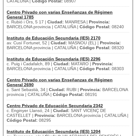
CATALUÑA |
Código Postal:
08907
Centro Privado con varias Enseñanzas de Régimen
General 1785
c. Rubió i Ors, 5 17 |
Ciudad:
MANRESA |
Provincia:
BARCELONA provincia | CATALUÑA |
Código Postal:
08240
Instituto de Educación Secundaria (IES) 2170
av. Cusí Fortunet, 52 |
Ciudad:
MASNOU (EL) |
Provincia:
BARCELONA provincia | CATALUÑA |
Código Postal:
08320
Instituto de Educación Secundaria (IES) 2296
c. Puig i Cadafalch, 89 |
Ciudad:
MATARO |
Provincia:
BARCELONA provincia | CATALUÑA |
Código Postal:
08303
Centro Privado con varias Enseñanzas de Régimen
General 2690
c. Sant Sebastià, 34 |
Ciudad:
RUBI |
Provincia:
BARCELONA
provincia | CATALUÑA |
Código Postal:
08191
Centro Privado de Educación Secundaria 2342
c. Enginyer Llansó, 24 |
Ciudad:
SANT VICENÇ DE
CASTELLET |
Provincia:
BARCELONA provincia | CATALUÑA |
Código Postal:
08295
Instituto de Educación Secundaria (IES) 1204