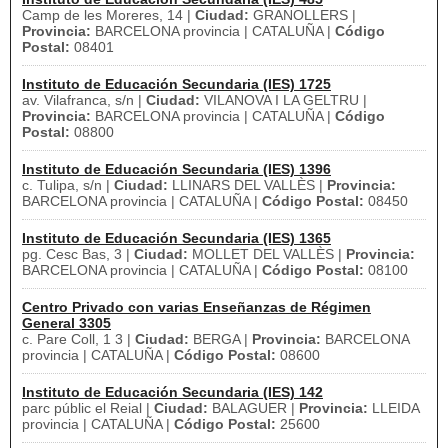
Camp de les Moreres, 14 |
Ciudad:
GRANOLLERS |
Provincia:
BARCELONA provincia | CATALUÑA |
Código
Postal:
08401
Instituto de Educación Secundaria (IES) 1725
av. Vilafranca, s/n |
Ciudad:
VILANOVA I LA GELTRU |
Provincia:
BARCELONA provincia | CATALUÑA |
Código
Postal:
08800
Instituto de Educación Secundaria (IES) 1396
c. Tulipa, s/n |
Ciudad:
LLINARS DEL VALLÈS |
Provincia:
BARCELONA provincia | CATALUÑA |
Código Postal:
08450
Instituto de Educación Secundaria (IES) 1365
pg. Cesc Bas, 3 |
Ciudad:
MOLLET DEL VALLÈS |
Provincia:
BARCELONA provincia | CATALUÑA |
Código Postal:
08100
Centro Privado con varias Enseñanzas de Régimen
General 3305
c. Pare Coll, 1 3 |
Ciudad:
BERGA |
Provincia:
BARCELONA
provincia | CATALUÑA |
Código Postal:
08600
Instituto de Educación Secundaria (IES) 142
parc públic el Reial |
Ciudad:
BALAGUER |
Provincia:
LLEIDA
provincia | CATALUÑA |
Código Postal:
25600