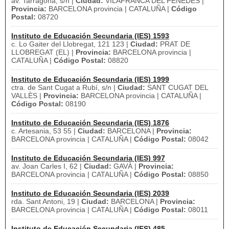
av. Tarragona, s/n |
Ciudad:
VILAFRANCA DEL PENEDÈS |
Provincia:
BARCELONA provincia | CATALUÑA |
Código
Postal:
08720
Instituto de Educación Secundaria (IES) 1593
c. Lo Gaiter del Llobregat, 121 123 |
Ciudad:
PRAT DE
LLOBREGAT (EL) |
Provincia:
BARCELONA provincia |
CATALUÑA |
Código Postal:
08820
Instituto de Educación Secundaria (IES) 1999
ctra. de Sant Cugat a Rubí, s/n |
Ciudad:
SANT CUGAT DEL
VALLÈS |
Provincia:
BARCELONA provincia | CATALUÑA |
Código Postal:
08190
Instituto de Educación Secundaria (IES) 1876
c. Artesania, 53 55 |
Ciudad:
BARCELONA |
Provincia:
BARCELONA provincia | CATALUÑA |
Código Postal:
08042
Instituto de Educación Secundaria (IES) 997
av. Joan Carles I, 62 |
Ciudad:
GAVÀ |
Provincia:
BARCELONA provincia | CATALUÑA |
Código Postal:
08850
Instituto de Educación Secundaria (IES) 2039
rda. Sant Antoni, 19 |
Ciudad:
BARCELONA |
Provincia:
BARCELONA provincia | CATALUÑA |
Código Postal:
08011
Instituto de Educación Secundaria (IES) 485