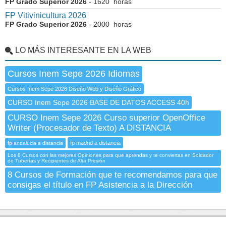
FP Grado Superior 2026
- 1620 horas
FP Vitivinicultura 2026
FP Grado Superior 2026
- 2000 horas
LO MÁS INTERESANTE EN LA WEB
Cursos Inem Sepe 2026 Idiomas
Cursos Inem Sepe 2026 Diseño Web y Diseño Gráfico
CURSO Inem Sepe 2026 BASE DE DATOS ACCESS 40h
CURSO Inem Sepe 2026 Curso superior OpenOffice
Writer (Procesador de Texto) A DISTANCIA
fp madrid a distancia
fp andalucia a distancia
Los 8 Cursos con las mejores Opiniones para que aprendas y te conviertas en Soldador
de Tuberías y Recipientes de Alta Presión
8 Cursos de Formación que te recomendamos para que
consigas el título en FP Asistencia a la Dirección