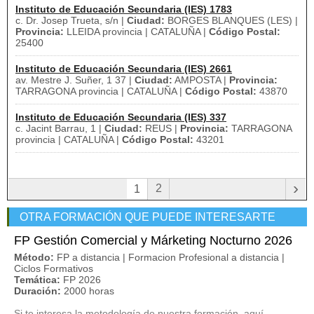
Instituto de Educación Secundaria (IES) 1783
c. Dr. Josep Trueta, s/n |
Ciudad:
BORGES BLANQUES (LES) |
Provincia:
LLEIDA provincia | CATALUÑA |
Código Postal:
25400
Instituto de Educación Secundaria (IES) 2661
av. Mestre J. Suñer, 1 37 |
Ciudad:
AMPOSTA |
Provincia:
TARRAGONA provincia | CATALUÑA |
Código Postal:
43870
Instituto de Educación Secundaria (IES) 337
c. Jacint Barrau, 1 |
Ciudad:
REUS |
Provincia:
TARRAGONA
provincia | CATALUÑA |
Código Postal:
43201
›
2
1
OTRA FORMACIÓN QUE PUEDE INTERESARTE
FP Gestión Comercial y Márketing Nocturno 2026
Método:
FP a distancia | Formacion Profesional a distancia |
Ciclos Formativos
Temática:
FP 2026
Duración:
2000 horas
Si te interesa la metodología de nuestra formación, aquí