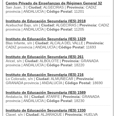
Centro Privado de Enseñanzas de Régimen General 32
San Juan, 3 |
Ciudad:
ALGECIRAS |
Provincia:
CADIZ
provincia | ANDALUCÍA |
Código Postal:
11201
Instituto de Educación Secundaria (IES) 2018
Acebuchal Bajo, s/n |
Ciudad:
ALGECIRAS |
Provincia:
CADIZ
provincia | ANDALUCÍA |
Código Postal:
11205
Instituto de Educación Secundaria (IES) 1329
Blas Infante, s/n |
Ciudad:
ALCALA DEL VALLE |
Provincia:
CADIZ provincia | ANDALUCÍA |
Código Postal:
11693
Instituto de Educación Secundaria (IES) 261
Aricel, s/n |
Ciudad:
ALBOLOTE |
Provincia:
GRANADA
provincia | ANDALUCÍA |
Código Postal:
18220
Instituto de Educación Secundaria (IES) 216
Lo Colorado, s/n |
Ciudad:
ALMUÑECAR |
Provincia:
GRANADA provincia | ANDALUCÍA |
Código Postal:
18690
Instituto de Educación Secundaria (IES) 1589
Andalucía, 84 |
Ciudad:
ATARFE |
Provincia:
GRANADA
provincia | ANDALUCÍA |
Código Postal:
18230
Instituto de Educación Secundaria (IES) 1330
Clavel, s/n |
Ciudad:
ALJARAQUE |
Provincia:
HUELVA