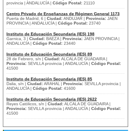
provincia | ANDALUCÍA |
Código Postal:
21110
Centro Privado de Enseñanzas de Régimen General 1173
Puerta de Madrid, 6 |
Ciudad:
ANDUJAR |
Provincia:
JAEN
PROVINCIA | ANDALUCÍA |
Código Postal:
23740
Instituto de Educación Secundaria (IES) 198
Garnica, 3 |
Ciudad:
BAEZA |
Provincia:
JAEN PROVINCIA |
ANDALUCÍA |
Código Postal:
23440
Instituto de Educación Secundaria (IES) 89
28 de Febrero, s/n |
Ciudad:
ALCALA DE GUADAIRA |
Provincia:
SEVILLA provincia | ANDALUCÍA |
Código Postal:
41500
Instituto de Educación Secundaria (IES) 85
Dalia, s/n |
Ciudad:
ARAHAL |
Provincia:
SEVILLA provincia |
ANDALUCÍA |
Código Postal:
41600
Instituto de Educación Secundaria (IES) 2622
Reyes Católicos, s/n |
Ciudad:
ALCALA DE GUADAIRA |
Provincia:
SEVILLA provincia | ANDALUCÍA |
Código Postal:
41500