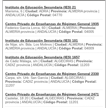
Instituto de Educación Secundaria (IES) 21
Marisma, 6 |
Ciudad:
ADRA |
Provincia:
ALMERIA provincia |
ANDALUCÍA |
Código Postal:
04770
Centro Privado de Enseñanzas de Régimen General 1935
Federico García Lorca, 60 |
Ciudad:
ALMERIA |
Provincia:
ALMERIA provincia | ANDALUCÍA |
Código Postal:
04005
Instituto de Educación Secundaria (IES) 101
de Níjar, s/n. Bda. Los Molinos |
Ciudad:
ALMERIA |
Provincia:
ALMERIA provincia | ANDALUCÍA |
Código Postal:
04009
Instituto de Educación Secundaria (IES) 1657
de Cádiz Málaga, s/n |
Ciudad:
ALGECIRAS |
Provincia:
CADIZ provincia | ANDALUCÍA |
Código Postal:
11203
Centro Privado de Enseñanzas de Régimen General 2330
Carpa, s/n. Urb. San García |
Ciudad:
ALGECIRAS |
Provincia:
CADIZ provincia | ANDALUCÍA |
Código Postal:
11207
Centro Privado de Enseñanzas de Régimen General 2471
Castelar, 18 20 |
Ciudad:
ALGECIRAS |
Provincia:
CADIZ
provincia | ANDALUCÍA |
Código Postal:
11201