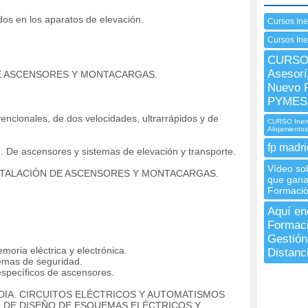
s en los aparatos de elevación.
Cursos In
Cursos Ine
CURSO 
Asesorí
E ASCENSORES Y MONTACARGAS.
Nuevo P
PYMES 
cionales, de dos velocidades, ultrarrápidos y de
CURSO Inem 
Alojamientos
fp madri
n.
De ascensores y sistemas de elevación y transporte.
Vídeo sob
STALACIÓN DE ASCENSORES Y MONTACARGAS.
que gana
Formació
Aquí en
Formaci
Gestión
oria eléctrica y electrónica.
Distanc
emas de seguridad.
specíficos de ascensores.
DIA.
CIRCUITOS ELÉCTRICOS Y AUTOMATISMOS
 DE DISEÑO DE ESQUEMAS ELÉCTRICOS Y