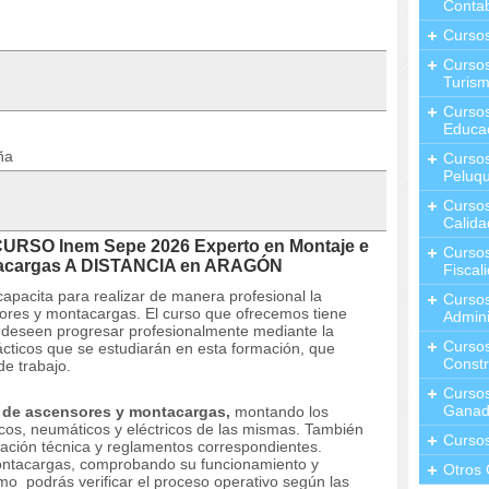
Contab
Curso
Cursos
Turis
Curso
Educa
ña
Cursos
Peluqu
Curso
Calida
CURSO Inem Sepe 2026 Experto en Montaje e
Curso
ntacargas A DISTANCIA en ARAGÓN
Fiscal
capacita para realizar de manera profesional la
Curso
sores y montacargas.
El curso que ofrecemos tiene
Admini
e deseen progresar profesionalmente mediante la
Cursos
rácticos que se estudiarán en esta formación, que
Constr
de trabajo.
Cursos
Ganad
es de ascensores y montacargas,
montando los
cos, neumáticos y eléctricos de las mismas.
También
Curso
ación técnica y reglamentos correspondientes.
ntacargas, comprobando su funcionamiento y
Otros 
como
podrás verificar el proceso operativo según las