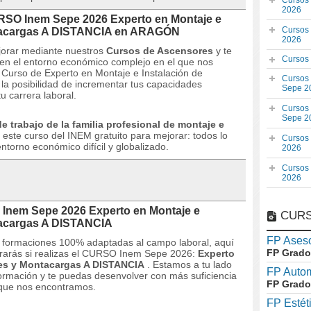
Cursos
2026
URSO Inem Sepe 2026 Experto en Montaje e
Cursos
ntacargas A DISTANCIA en ARAGÓN
2026
jorar mediante nuestros
Cursos de Ascensores
y te
Cursos
en el entorno económico complejo en el que nos
 Curso de Experto en Montaje e Instalación de
Cursos
a posibilidad de incrementar tus capacidades
Sepe 2
u carrera laboral.
Cursos
Sepe 2
e trabajo de la familia profesional de montaje e
 este curso del INEM gratuito para mejorar: todos lo
Cursos
torno económico difícil y globalizado.
2026
Cursos
2026
 Inem Sepe 2026 Experto en Montaje e
CURS
tacargas A DISTANCIA
FP Aseso
as formaciones 100% adaptadas al campo laboral, aquí
FP Grado
rarás si realizas el CURSO Inem Sepe 2026:
Experto
res y Montacargas A DISTANCIA
.
Estamos a tu lado
FP Auto
ormación y te puedas desenvolver con más suficiencia
FP Grado
 que nos encontramos.
FP Estét