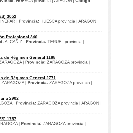
ovincia:
HUESCA provincia | ARAGÓN |
Código
ES) 3052
INEFAR |
Provincia:
HUESCA provincia | ARAGÓN |
ón Profesional 340
d:
ALCAÑIZ |
Provincia:
TERUEL provincia |
as de Régimen General 1168
ZARAGOZA |
Provincia:
ZARAGOZA provincia |
as de Régimen General 2771
:
ZARAGOZA |
Provincia:
ZARAGOZA provincia |
aria 2902
GOZA |
Provincia:
ZARAGOZA provincia | ARAGÓN |
ES) 1757
RAGOZA |
Provincia:
ZARAGOZA provincia |