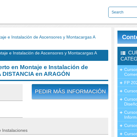
Cont
e e Instalación de Ascensores y Montacargas A
CU
je e Instalación de Ascensores y Montacargas A
CATEG
to en Montaje e Instalación de
Cursos
 A DISTANCIA en ARAGÓN
Comer
FP 20
PEDIR MÁS INFORMACIÓN
Cursos
Curso
Diseño
Curso
Inform
Curso
 Instalaciones
Curso