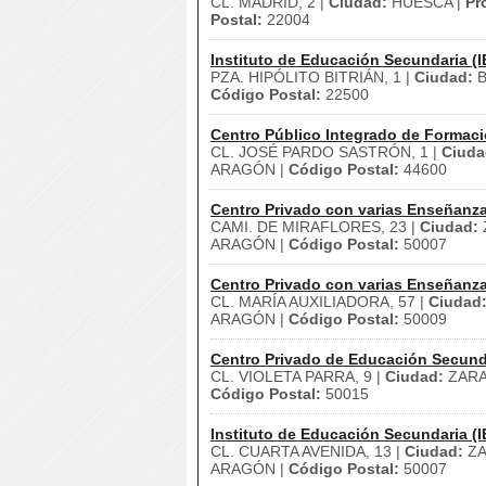
CL. MADRID, 2 |
Ciudad:
HUESCA |
Pr
Postal:
22004
Instituto de Educación Secundaria (I
PZA. HIPÓLITO BITRIÁN, 1 |
Ciudad:
B
Código Postal:
22500
Centro Público Integrado de Formaci
CL. JOSÉ PARDO SASTRÓN, 1 |
Ciuda
ARAGÓN |
Código Postal:
44600
Centro Privado con varias Enseñanz
CAMI. DE MIRAFLORES, 23 |
Ciudad:
ARAGÓN |
Código Postal:
50007
Centro Privado con varias Enseñanz
CL. MARÍA AUXILIADORA, 57 |
Ciudad
ARAGÓN |
Código Postal:
50009
Centro Privado de Educación Secund
CL. VIOLETA PARRA, 9 |
Ciudad:
ZARA
Código Postal:
50015
Instituto de Educación Secundaria (I
CL. CUARTA AVENIDA, 13 |
Ciudad:
ZA
ARAGÓN |
Código Postal:
50007