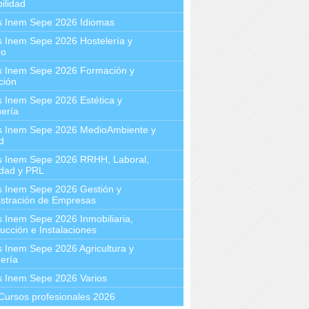
ilidad
s Inem Sepe 2026 Idiomas
 Inem Sepe 2026 Hostelería y
mo
s Inem Sepe 2026 Formación y
ción
 Inem Sepe 2026 Estética y
ería
s Inem Sepe 2026 MedioAmbiente y
d
s Inem Sepe 2026 RRHH, Laboral,
idad y PRL
s Inem Sepe 2026 Gestión y
stración de Empresas
 Inem Sepe 2026 Inmobiliaria,
ucción e Instalaciones
 Inem Sepe 2026 Agricultura y
ería
s Inem Sepe 2026 Varios
Cursos profesionales 2026