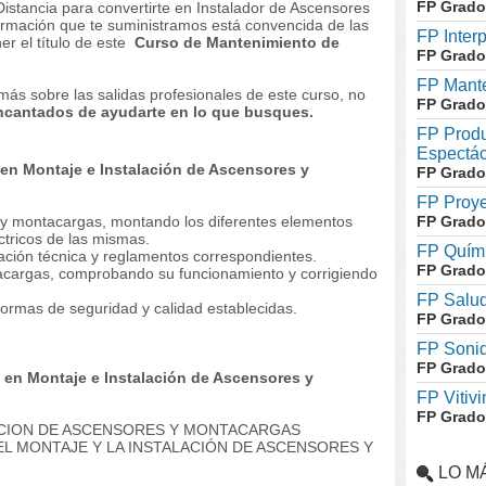
FP Grado
Distancia para convertirte en Instalador de Ascensores
rmación que te suministramos está convencida de las
FP Inter
er el título de este
Curso de Mantenimiento de
FP Grado
FP Mante
más sobre las salidas profesionales de este curso, no
FP Grado
ncantados de ayudarte en lo que busques.
FP Produ
Espectác
en Montaje e Instalación de Ascensores y
FP Grado
FP Proye
s y montacargas, montando los diferentes elementos
FP Grado
ctricos de las mismas.
FP Quími
ción técnica y reglamentos correspondientes.
FP Grado
cargas, comprobando su funcionamiento y corrigiendo
FP Salud
 normas de seguridad y calidad establecidas.
FP Grado
FP Soni
FP Grado
en Montaje e Instalación de Ascensores y
FP Vitivi
FP Grado
ACION DE ASCENSORES Y MONTACARGAS
 EL MONTAJE Y LA INSTALACIÓN DE ASCENSORES Y
LO M