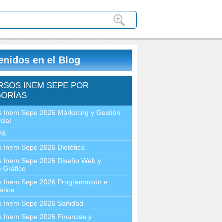
enidos en el Blog
RSOS INEM SEPE POR
ORÍAS
 Inem Sepe 2026 Márketing y Gestión
cial
26
 Inem Sepe 2026 Dietética
s Inem Sepe 2026 Diseño Web y
 Gráfico
s Inem Sepe 2026 Programación e
ática
s Inem Sepe 2026 Sanidad
s Inem Sepe 2026 Finanzas y