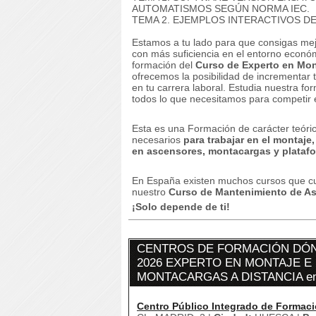
AUTOMATISMOS SEGÚN NORMA IEC.
TEMA 2. EJEMPLOS INTERACTIVOS D
Estamos a tu lado para que consigas mej
con más suficiencia en el entorno econ
formación del
Curso de Experto en Mon
ofrecemos la posibilidad de incrementar 
en tu carrera laboral.
Estudia nuestra for
todos lo que necesitamos para competir e
Esta es una Formación de carácter teórico
necesarios
para trabajar en el montaje,
en ascensores, montacargas y plataf
En España existen muchos cursos que cu
nuestro
Curso de Mantenimiento de A
¡Solo depende de ti!
CENTROS DE FORMACIÓN DÓN
2026 EXPERTO EN MONTAJE E
MONTACARGAS A DISTANCIA e
Centro Público Integrado de Formaci