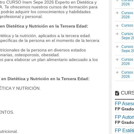
Cursos
estro CURSO Inem Sepe 2026 Experto en Dietética y
2026
A. Te ofrecemos nuestros cursos de formación para
 podrás adquirir los conocimientos y habilidades
Cursos
rofesional y personal.
2026
Cursos
n Dietética y Nutrición en la Tercera Edad:
Cursos
ética y la nutrición, aplicados a la tercera edad.
Sepe 2
pecíficas de la persona en el momento de la tercera
Cursos
tricionales de la persona en diversos estados
Sepe 2
onarias, osteoporosis, obesidad.
os para elaborar un plan alimentario adecuado a los
Cursos
2026
Cursos
2026
n Dietética y Nutrición en la Tercera Edad:
ÉTICA Y NUTRICIÓN.
CURS
FP Aseso
FP Grado
ENTOS.
FP Auto
FP Grado
FP Estét
ricional.