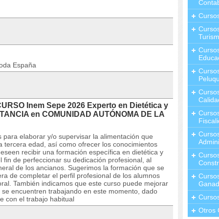
Contab
Curso
Cursos
Turis
Curso
Educa
toda España
Cursos
Peluqu
Curso
Calida
CURSO Inem Sepe 2026 Experto en Dietética y
Curso
A DISTANCIA en COMUNIDAD AUTÓNOMA DE LA
Fiscal
Curso
para elaborar y/o supervisar la alimentación que
Admini
a tercera edad, así como ofrecer los conocimientos
seen recibir una formación específica en dietética y
Cursos
l fin de perfeccionar su dedicación profesional, al
Constr
neral de los ancianos. Sugerimos la formación que se
a de completar el perfil profesional de los alumnos
Cursos
oral. También indicamos que este curso puede mejorar
Ganad
que se encuentren trabajando en este momento, dado
Curso
 con el trabajo habitual
Otros 