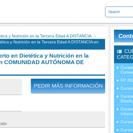
Cont
ica y Nutrición en la Tercera Edad A DISTANCIA
ica y Nutrición en la Tercera Edad A DISTANCIA en
CU
o en Dietética y Nutrición en la
CATEG
A en COMUNIDAD AUTÓNOMA DE
Cursos
Comer
FP 20
PEDIR MÁS INFORMACIÓN
Cursos
Curso
Diseño
Curso
Inform
Curso
ción
Curso