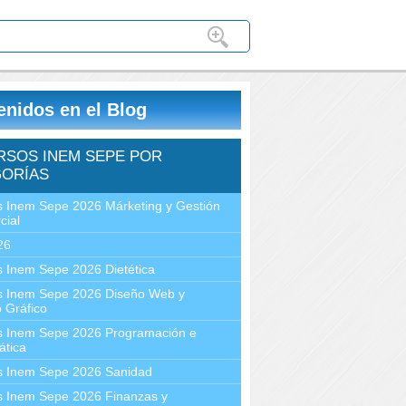
enidos en el Blog
RSOS INEM SEPE POR
ORÍAS
 Inem Sepe 2026 Márketing y Gestión
cial
26
 Inem Sepe 2026 Dietética
s Inem Sepe 2026 Diseño Web y
 Gráfico
s Inem Sepe 2026 Programación e
ática
s Inem Sepe 2026 Sanidad
s Inem Sepe 2026 Finanzas y