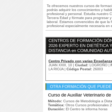
Te ofrecemos nuestros cursos de formaci
podrás adquirir los conocimientos y habi
profesional y personal. Estudia nuestro 
Tercera Edad y fórmate para progresar y m
laboral. Estamos convencidos de que la 
profesional especialmente necesaria en e
CENTROS DE FORMACIÓN DÓN
2026 EXPERTO EN DIETÉTICA 
DISTANCIA en COMUNIDAD AU
Centro Privado con varias Enseñanz
JUAN XXIII, 10 |
Ciudad:
LOGROÑO |
LA RIOJA |
Código Postal:
26003
OTRA FORMACIÓN QUE PUEDE
Curso de Auxiliar Veterinario 
Método:
Cursos de Metodología a Dista
Temática:
Otros Cursos profesionales 
Duración:
El Centro te informa horas