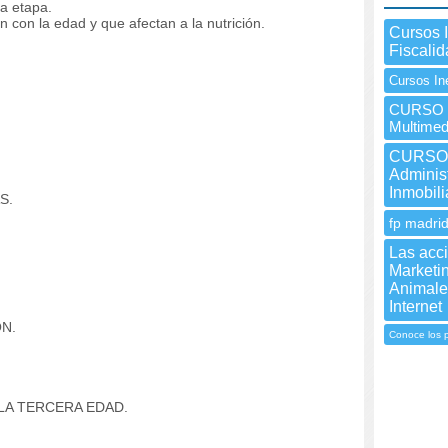
a etapa.
on la edad y que afectan a la nutrición.
Cursos 
.
Fiscali
Cursos In
CURSO I
Multimed
CURSO 
Adminis
Inmobil
S.
fp madrid
Las acc
Marketi
Animale
Internet
N.
Conoce los p
 LA TERCERA EDAD.