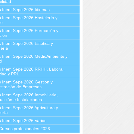
ilidad
s Inem Sepe 2026 Idiomas
 Inem Sepe 2026 Hostelería y
mo
s Inem Sepe 2026 Formación y
ción
 Inem Sepe 2026 Estética y
ería
s Inem Sepe 2026 MedioAmbiente y
d
s Inem Sepe 2026 RRHH, Laboral,
idad y PRL
s Inem Sepe 2026 Gestión y
stración de Empresas
 Inem Sepe 2026 Inmobiliaria,
ucción e Instalaciones
 Inem Sepe 2026 Agricultura y
ería
s Inem Sepe 2026 Varios
Cursos profesionales 2026