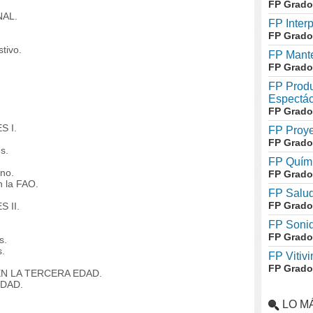
FP Grado
NAL.
FP Inter
FP Grado
tivo.
FP Mante
FP Grado
FP Produ
Espectác
FP Grado
S I.
FP Proye
FP Grado
s.
FP Quími
no.
FP Grado
 la FAO.
FP Salud
FP Grado
 II.
FP Soni
FP Grado
s.
s.
FP Vitivi
FP Grado
EN LA TERCERA EDAD.
EDAD.
LO M