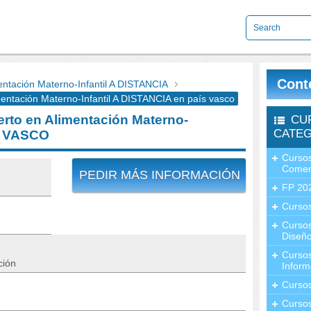
Cont
tación Materno-Infantil A DISTANCIA
ntación Materno-Infantil A DISTANCIA en país vasco
to en Alimentación Materno-
CU
CATEG
ÍS VASCO
Cursos
Comer
PEDIR MÁS INFORMACIÓN
FP 20
Cursos
Curso
Diseño
Curso
ción
Inform
Curso
Curso