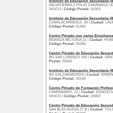
Instituto de Educación Secundaria (I
SALVATIERRA,2 POLIG.ZARAMAGA |
C
VASCO |
Código Postal:
01003
Instituto de Educación Secundaria (I
ZUMALACARREGUI, 34 |
Ciudad:
LAUD
Código Postal:
01400
Centro Privado con varias Enseñanz
BIDASOA IBILTOKIA,11 |
Ciudad:
HOND
Código Postal:
20280
Centro Privado de Educación Secund
BO.SAN LORENZO S/N |
Ciudad:
OÑAT
Postal:
20560
Instituto de Educación Secundaria (I
BO.GALZARABORDA |
Ciudad:
ERREN
Código Postal:
20100
Centro Privado de Formación Profesi
CAMPANARIO, 12 |
Ciudad:
DONOSTIA
VASCO |
Código Postal:
20003
Centro Privado de Educación Secund
SAN BLAS AUZOA,27 B |
Ciudad:
TOLO