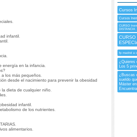
Cursos I
Cursos Inem
ciales.
CURSO Inem 
DISTANCIA
d infantil.
CURSO I
ntil.
ESPECI
fp madrid a 
ncia.
¿Quieres 
energía en la infancia.
Los 5 pri
os?
¿Buscas c
a a los más pequeños.
sueldo qu
ión desde el nacimiento para prevenir la obesidad
Máster en
Encuentra
la dieta de cualquier niño.
des.
obesidad infantil.
metabolismo de los nutrientes.
TARIAS.
vos alimentarios.