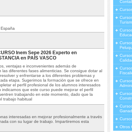
Contab
Curso
Cursos
Turis
n España
Curso
Educa
Cursos
Peluqu
CURSO Inem Sepe 2026 Experto en
Curso
 DISTANCIA en PAÍS VASCO
Calida
ios, ventajas e inconvenientes además de
Curso
as diferentes fases alimenticias. Se consigue dotar al
Fiscal
esolver y enfrentarse a los diferentes problemas y
cada etapa. Sugerimos la formación que se ofrece en
Curso
etar el perfil profesional de los alumnos interesados
Admini
 indicamos que este curso puede mejorar el perfil
Cursos
cuentren trabajando en este momento, dado que la
Constr
l trabajo habitual
Cursos
Ganad
sonas interesadas en mejorar profesionalmente a través
Curso
nada con su lugar de trabajo. Impartiremos esta
Otros 