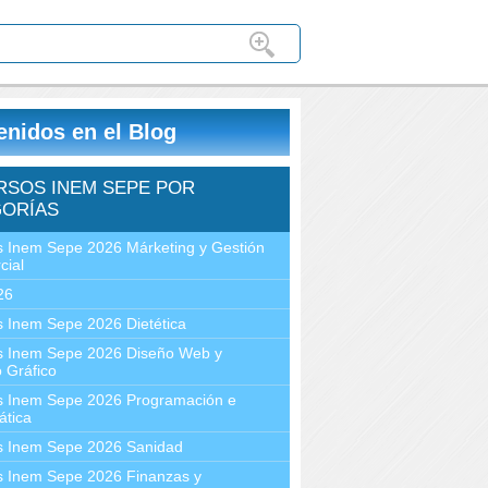
enidos en el Blog
RSOS INEM SEPE POR
ORÍAS
 Inem Sepe 2026 Márketing y Gestión
cial
26
 Inem Sepe 2026 Dietética
s Inem Sepe 2026 Diseño Web y
 Gráfico
s Inem Sepe 2026 Programación e
ática
s Inem Sepe 2026 Sanidad
s Inem Sepe 2026 Finanzas y