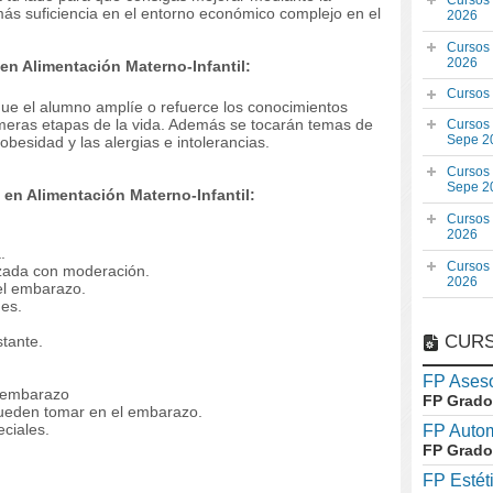
Cursos
ás suficiencia en el entorno económico complejo en el
2026
Cursos
2026
en Alimentación Materno-Infantil:
Cursos
que el alumno amplíe o refuerce los conocimientos
imeras etapas de la vida. Además se tocarán temas de
Cursos
Sepe 2
besidad y las alergias e intolerancias.
Cursos
Sepe 2
en Alimentación Materno-Infantil:
Cursos
2026
.
Cursos
zada con moderación.
2026
el embarazo.
es.
CURS
tante.
FP Aseso
el embarazo
FP Grado
ueden tomar en el embarazo.
ciales.
FP Auto
FP Grado
FP Estét