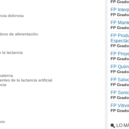
FP Grado
FP Inter
FP Grado
ncia dolorosa
FP Mante
FP Grado
ivos de alimentación.
FP Produ
Espectác
FP Grado
 la lactancia
FP Proye
FP Grado
FP Quími
FP Grado
materna
FP Salud
tes de la lactancia artificial.
ncia
FP Grado
FP Soni
FP Grado
FP Vitivi
FP Grado
ños
LO M