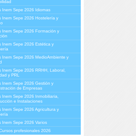
ilidad
s Inem Sepe 2026 Idiomas
 Inem Sepe 2026 Hostelería y
mo
s Inem Sepe 2026 Formación y
ción
 Inem Sepe 2026 Estética y
ería
s Inem Sepe 2026 MedioAmbiente y
d
s Inem Sepe 2026 RRHH, Laboral,
idad y PRL
s Inem Sepe 2026 Gestión y
stración de Empresas
 Inem Sepe 2026 Inmobiliaria,
ucción e Instalaciones
 Inem Sepe 2026 Agricultura y
ería
s Inem Sepe 2026 Varios
Cursos profesionales 2026