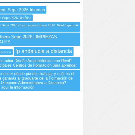
nem Sepe 2026 Idiomas
 Sepe 2026 Dietética
Sepe 2026 Curso superior Excel 2010. Nivel Experto A
nem Sepe 2026 LIMPIEZAS
ALES
fp andalucia a distancia
distancia
estudiar Diseño Arquitectónico con Revit?
ncipales Centros de Formación para aprender
onocer dónde puedes trabajar y cuál es el
e ganarás al graduarte de la Formación de
 Dirección Administrativa a Distancia?
 aquí la información