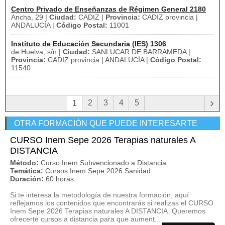
Centro Privado de Enseñanzas de Régimen General 2180
Ancha, 29 |
Ciudad:
CADIZ |
Provincia:
CADIZ provincia |
ANDALUCÍA |
Código Postal:
11001
Instituto de Educación Secundaria (IES) 1306
de Huelva, s/n |
Ciudad:
SANLUCAR DE BARRAMEDA |
Provincia:
CADIZ provincia | ANDALUCÍA |
Código Postal:
11540
›
2
3
4
5
1
OTRA FORMACIÓN QUE PUEDE INTERESARTE
CURSO Inem Sepe 2026 Terapias naturales A
DISTANCIA
Método:
Curso Inem Subvencionado a Distancia
Temática:
Cursos Inem Sepe 2026 Sanidad
Duración:
60 horas
Si te interesa la metodología de nuestra formación, aquí
reflejamos los contenidos que encontrarás si realizas el CURSO
Inem Sepe 2026 Terapias naturales A DISTANCIA. Queremos
ofrecerte cursos a distancia para que aument...