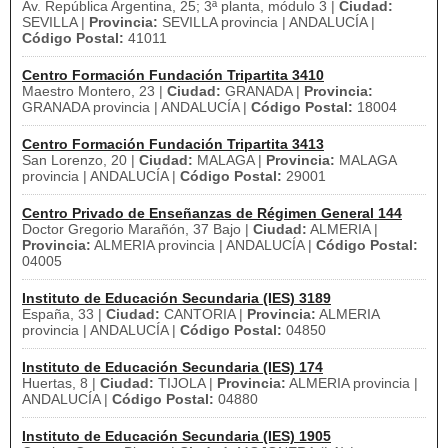
Av. República Argentina, 25; 3ª planta, módulo 3 |
Ciudad:
SEVILLA |
Provincia:
SEVILLA provincia | ANDALUCÍA |
Código Postal:
41011
Centro Formación Fundación Tripartita 3410
Maestro Montero, 23 |
Ciudad:
GRANADA |
Provincia:
GRANADA provincia | ANDALUCÍA |
Código Postal:
18004
Centro Formación Fundación Tripartita 3413
San Lorenzo, 20 |
Ciudad:
MALAGA |
Provincia:
MALAGA
provincia | ANDALUCÍA |
Código Postal:
29001
Centro Privado de Enseñanzas de Régimen General 144
Doctor Gregorio Marañón, 37 Bajo |
Ciudad:
ALMERIA |
Provincia:
ALMERIA provincia | ANDALUCÍA |
Código Postal:
04005
Instituto de Educación Secundaria (IES) 3189
España, 33 |
Ciudad:
CANTORIA |
Provincia:
ALMERIA
provincia | ANDALUCÍA |
Código Postal:
04850
Instituto de Educación Secundaria (IES) 174
Huertas, 8 |
Ciudad:
TIJOLA |
Provincia:
ALMERIA provincia |
ANDALUCÍA |
Código Postal:
04880
Instituto de Educación Secundaria (IES) 1905