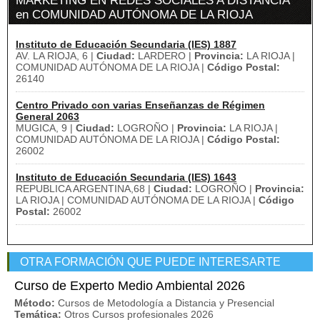
MARKETING EN REDES SOCIALES A DISTANCIA
en COMUNIDAD AUTÓNOMA DE LA RIOJA
Instituto de Educación Secundaria (IES) 1887
AV. LA RIOJA, 6 |
Ciudad:
LARDERO |
Provincia:
LA RIOJA |
COMUNIDAD AUTÓNOMA DE LA RIOJA |
Código Postal:
26140
Centro Privado con varias Enseñanzas de Régimen
General 2063
MUGICA, 9 |
Ciudad:
LOGROÑO |
Provincia:
LA RIOJA |
COMUNIDAD AUTÓNOMA DE LA RIOJA |
Código Postal:
26002
Instituto de Educación Secundaria (IES) 1643
REPUBLICA ARGENTINA,68 |
Ciudad:
LOGROÑO |
Provincia:
LA RIOJA | COMUNIDAD AUTÓNOMA DE LA RIOJA |
Código
Postal:
26002
OTRA FORMACIÓN QUE PUEDE INTERESARTE
Curso de Experto Medio Ambiental 2026
Método:
Cursos de Metodología a Distancia y Presencial
Temática:
Otros Cursos profesionales 2026