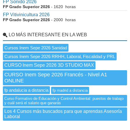
FP Sonido 2026
FP Grado Superior 2026
- 1620 horas
FP Vitivinicultura 2026
FP Grado Superior 2026
- 2000 horas
LO MÁS INTERESANTE EN LA WEB
Cursos Inem Sepe 2026 Sanidad
Cursos Inem Sepe 2026 RRHH, Laboral, Fiscalidad y PRL
CURSO Inem Sepe 2026 3D STUDIO MAX
CURSO Inem Sepe 2026 Francés - Nivel A1
ONLINE
fp andalucia a distancia
fp madrid a distancia
Curso Formativo de Educación y Control Ambiental: puestos de trabajo
y cuál será el salario que ganarás
Los 4 Cursos más buscados para que aprendas Asesoría
Laboral