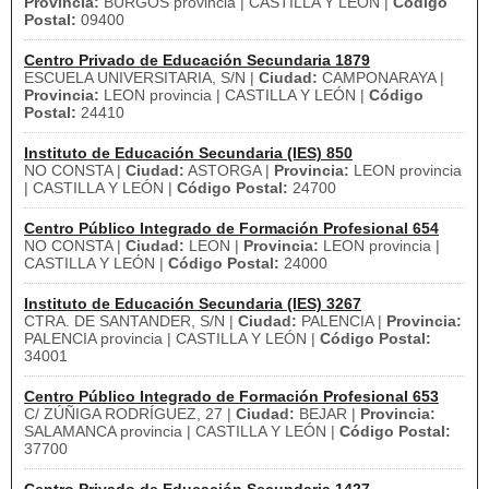
Provincia:
BURGOS provincia | CASTILLA Y LEÓN |
Código
Postal:
09400
Centro Privado de Educación Secundaria 1879
ESCUELA UNIVERSITARIA, S/N |
Ciudad:
CAMPONARAYA |
Provincia:
LEON provincia | CASTILLA Y LEÓN |
Código
Postal:
24410
Instituto de Educación Secundaria (IES) 850
NO CONSTA |
Ciudad:
ASTORGA |
Provincia:
LEON provincia
| CASTILLA Y LEÓN |
Código Postal:
24700
Centro Público Integrado de Formación Profesional 654
NO CONSTA |
Ciudad:
LEON |
Provincia:
LEON provincia |
CASTILLA Y LEÓN |
Código Postal:
24000
Instituto de Educación Secundaria (IES) 3267
CTRA. DE SANTANDER, S/N |
Ciudad:
PALENCIA |
Provincia:
PALENCIA provincia | CASTILLA Y LEÓN |
Código Postal:
34001
Centro Público Integrado de Formación Profesional 653
C/ ZÚÑIGA RODRÍGUEZ, 27 |
Ciudad:
BEJAR |
Provincia:
SALAMANCA provincia | CASTILLA Y LEÓN |
Código Postal:
37700