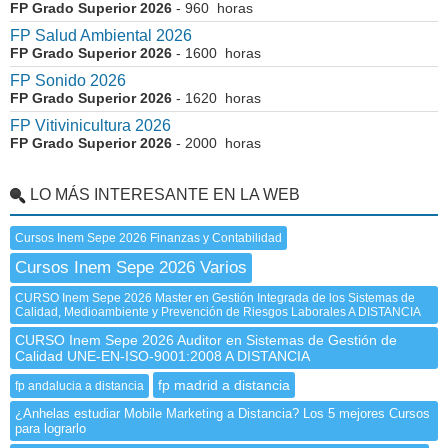
FP Grado Superior 2026
- 960 horas
FP Salud Ambiental 2026
FP Grado Superior 2026
- 1600 horas
FP Sonido 2026
FP Grado Superior 2026
- 1620 horas
FP Vitivinicultura 2026
FP Grado Superior 2026
- 2000 horas
LO MÁS INTERESANTE EN LA WEB
Cursos Inem Sepe 2026 Finanzas y Contabilidad
Cursos Inem Sepe 2026 Varios
CURSO Inem Sepe 2026 Master en Gestión Integrada de los Sistemas de
Calidad, Medioambiente y Prevención de Riesgos Laborales A DISTANCIA
CURSO Inem Sepe 2026 Auditor en Sistemas de Gestión de
Calidad UNE-EN-ISO-9001:2008 A DISTANCIA
fp madrid a distancia
fp andalucia a distancia
¿Anhelas estudiar Mobile Marketing a Distancia? Los 5 mejores Cursos
para lograrlo