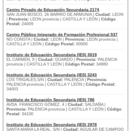
Centro Privado de Educación Secundaria 2174
SAN JUAN BOSCO, 26 BARRIO DE ARMUNIA |
Ciudad:
LEON
|
Provincia:
LEON provincia | CASTILLA Y LEÓN |
Código
Postal:
24009
Centro Público Integrado de Formación Profesional 537
NO CONSTA |
Ciudad:
LEON |
Provincia:
LEON provincia |
CASTILLA Y LEÓN |
Código Postal:
00000
Instituto de Educación Secundaria (IES) 3019
EL CARMEN, 9 |
Ciudad:
GUARDO |
Provincia:
PALENCIA
provincia | CASTILLA Y LEÓN |
Código Postal:
34880
Instituto de Educación Secundaria (IES) 3243
LOS TRIGALES,S/N |
Ciudad:
PALENCIA |
Provincia:
PALENCIA provincia | CASTILLA Y LEÓN |
Código Postal:
34003
Instituto de Educación Secundaria (IES) 786
AVDA. FRANCISCO GÓMEZ, 4 |
Ciudad:
SALDAÑA |
Provincia:
PALENCIA provincia | CASTILLA Y LEÓN |
Código
Postal:
34100
Instituto de Educación Secundaria (IES) 2978
SANTA MARIA LA REAL, S/N |
Ciudad:
AGUILAR DE CAMPOO