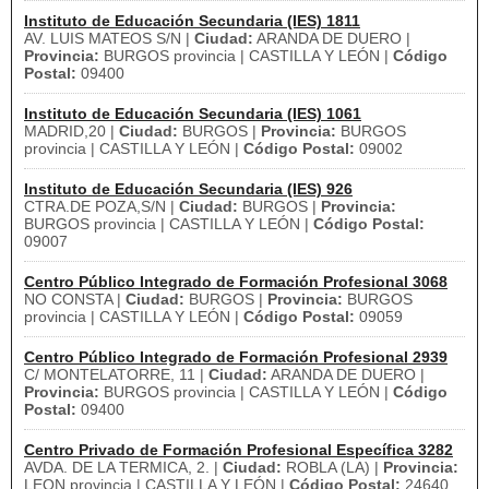
Instituto de Educación Secundaria (IES) 1811
AV. LUIS MATEOS S/N |
Ciudad:
ARANDA DE DUERO |
Provincia:
BURGOS provincia | CASTILLA Y LEÓN |
Código
Postal:
09400
Instituto de Educación Secundaria (IES) 1061
MADRID,20 |
Ciudad:
BURGOS |
Provincia:
BURGOS
provincia | CASTILLA Y LEÓN |
Código Postal:
09002
Instituto de Educación Secundaria (IES) 926
CTRA.DE POZA,S/N |
Ciudad:
BURGOS |
Provincia:
BURGOS provincia | CASTILLA Y LEÓN |
Código Postal:
09007
Centro Público Integrado de Formación Profesional 3068
NO CONSTA |
Ciudad:
BURGOS |
Provincia:
BURGOS
provincia | CASTILLA Y LEÓN |
Código Postal:
09059
Centro Público Integrado de Formación Profesional 2939
C/ MONTELATORRE, 11 |
Ciudad:
ARANDA DE DUERO |
Provincia:
BURGOS provincia | CASTILLA Y LEÓN |
Código
Postal:
09400
Centro Privado de Formación Profesional Específica 3282
AVDA. DE LA TERMICA, 2. |
Ciudad:
ROBLA (LA) |
Provincia:
LEON provincia | CASTILLA Y LEÓN |
Código Postal:
24640