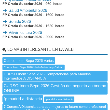
FP Grado Superior 2026
- 960 horas
FP Salud Ambiental 2026
FP Grado Superior 2026
- 1600 horas
FP Sonido 2026
FP Grado Superior 2026
- 1620 horas
FP Vitivinicultura 2026
FP Grado Superior 2026
- 2000 horas
LO MÁS INTERESANTE EN LA WEB
Cursos Inem Sepe 2026 Varios
Cursos Inem Sepe 2026 MedioAmbiente y Calidad
CURSO Inem Sepe 2026 Competencias para Mandos
Intermedios A DISTANCIA
CURSO Inem Sepe 2026 Gestión del negocio autónomo
ONLINE
fp madrid a distancia
fp andalucia a distancia
7 Cursos A Distancia para que mejores tu futuro como profesional