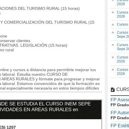
Cursos
2026
ACIONES DEL TURISMO RURAL (15 horas)
Cursos
s
2026
N Y COMERCIALIZACIÓN DEL TURISMO RURAL (15
Cursos
Cursos
ione
Sepe 2
nservar clientes
ATIVAS. LEGISLACIÓN (15 horas)
Cursos
Sepe 2
mo rural
Cursos
2026
line y cursos a distancia para permitirte mejorar tus
Cursos
2026
 laboral. Estudia nuestro CURSO DE
REAS RURALES y fórmate para progresar y mejorar
oria laboral. Estamos convencidos de que la formación es
al especialmente necesaria en estos tiempos difíciles
CURS
FP Aseso
DE SE ESTUDIA EL CURSO INEM SEPE
FP Grado
TIVIDADES EN AREAS RURALES en
FP Auto
FP Grado
FP Estét
ES) 1207