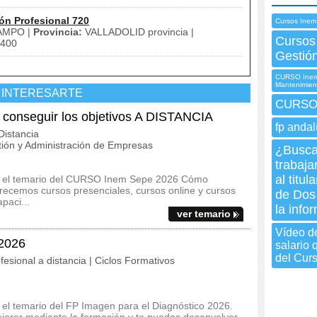
ón Profesional 720
Cursos Inem
AMPO |
Provincia:
VALLADOLID provincia |
Cursos
400
Gestió
CURSO Inem 
Mantenimien
 INTERESARTE
CURSO 
nseguir los objetivos A DISTANCIA
fp andal
istancia
ión y Administración de Empresas
¿Busca
trabaja
al titu
s y el temario del CURSO Inem Sepe 2026 Cómo
recemos cursos presenciales, cursos online y cursos
de Dos
paci...
la info
ver temario
Vídeo de
 2026
salario
del Cur
fesional a distancia | Ciclos Formativos
y el temario del FP Imagen para el Diagnóstico 2026.