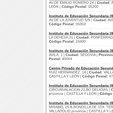
AV.DE EMILIO ROMERO 24 |
Ciudad:
A
LEÓN |
Código Postal:
05200
Instituto de Educación Secundaria (I
AV.DE LA JUVENTUD S/N |
Ciudad:
AVI
Código Postal:
05003
Instituto de Educación Secundaria (I
LA DEHESA,31 |
Ciudad:
PONFERRAD
Código Postal:
24400
Instituto de Educación Secundaria (I
AVILA, 1 |
Ciudad:
SEGOVIA |
Provinci
Postal:
40004
Centro Privado de Educación Secund
RUIZ HERNANDEZ, 14 |
Ciudad:
VALL
CASTILLA Y LEÓN |
Código Postal:
47
Instituto de Educación Secundaria (I
CIRCUNVALACION 22.BO.DELICIAS |
C
provincia | CASTILLA Y LEÓN |
Código 
Instituto de Educación Secundaria (I
MIRABEL 25 B.RONDILLA DE STA. TE
VALLADOLID provincia | CASTILLA Y L