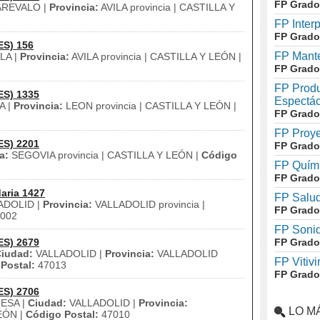
FP Grado
REVALO |
Provincia:
AVILA provincia | CASTILLA Y
FP Inter
FP Grado
ES) 156
FP Mante
LA |
Provincia:
AVILA provincia | CASTILLA Y LEÓN |
FP Grado
FP Produ
ES) 1335
Espectác
A |
Provincia:
LEON provincia | CASTILLA Y LEÓN |
FP Grado
FP Proye
ES) 2201
FP Grado
a:
SEGOVIA provincia | CASTILLA Y LEÓN |
Código
FP Quími
FP Grado
aria 1427
FP Salud
ADOLID |
Provincia:
VALLADOLID provincia |
FP Grado
002
FP Soni
ES) 2679
FP Grado
iudad:
VALLADOLID |
Provincia:
VALLADOLID
FP Vitivi
Postal:
47013
FP Grado
ES) 2706
RESA |
Ciudad:
VALLADOLID |
Provincia:
LO M
EÓN |
Código Postal:
47010