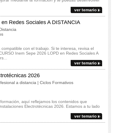
jorar mediante la formación y te puedas desenvolver
ver temario
en Redes Sociales A DISTANCIA
istancia
os
ompatible con el trabajo. Si te interesa, revisa el
 del CURSO Inem Sepe 2026 LOPD en Redes Sociales A
s...
ver temario
ctrotécnicas 2026
fesional a distancia | Ciclos Formativos
 formación, aquí reflejamos los contenidos que
Instalaciones Electrotécnicas 2026. Estamos a tu lado
ver temario