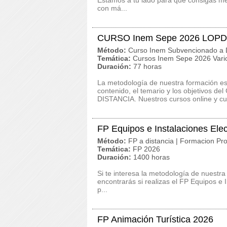
Estamos a tu lado para que consigas me
con má...
CURSO Inem Sepe 2026 LOPD 
Método:
Curso Inem Subvencionado a D
Temática:
Cursos Inem Sepe 2026 Vari
Duración:
77 horas
La metodología de nuestra formación es c
contenido, el temario y los objetivos
DISTANCIA. Nuestros cursos online y cur
FP Equipos e Instalaciones Ele
Método:
FP a distancia | Formacion Pro
Temática:
FP 2026
Duración:
1400 horas
Si te interesa la metodología de nuestra
encontrarás si realizas el FP Equipos e 
p...
FP Animación Turística 2026