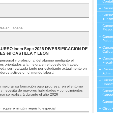
Contab
Curso
Cursos
Turis
Curso
ntes en España
Educa
Cursos
Peluqu
Curso
 CURSO Inem Sepe 2026 DIVERSIFICACION DE
Calida
S en CASTILLA Y LEÓN
Curso
personal y profesional del alumno mediante el
Fiscal
es orientados a la mejora en el puesto de trabajo.
eda ser realizada tanto por estudiante actualmente en
Curso
dores activos en el mundo laboral
Admini
Cursos
Constr
n mejorar su formación para progresar en el entorno
o y necesita de mayores habilidades y conocimientos
Cursos
urso se realizará durante el año 2026
Ganad
Curso
 requiere ningún requisito especial
Otros 