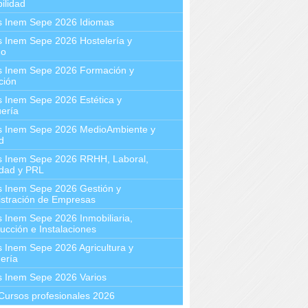
ilidad
s Inem Sepe 2026 Idiomas
 Inem Sepe 2026 Hostelería y
mo
s Inem Sepe 2026 Formación y
ción
 Inem Sepe 2026 Estética y
ería
s Inem Sepe 2026 MedioAmbiente y
d
s Inem Sepe 2026 RRHH, Laboral,
idad y PRL
s Inem Sepe 2026 Gestión y
stración de Empresas
 Inem Sepe 2026 Inmobiliaria,
ucción e Instalaciones
 Inem Sepe 2026 Agricultura y
ería
s Inem Sepe 2026 Varios
Cursos profesionales 2026