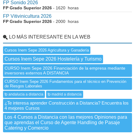
FP Sonido 2026
FP Grado Superior 2026
- 1620 horas
FP Vitivinicultura 2026
FP Grado Superior 2026
- 2000 horas
LO MÁS INTERESANTE EN LA WEB
Cursos Inem Sepe 2026 Agricultura y Ganadería
Cursos Inem Sepe 2026 Hostelería y Turismo
CURSO Inem Sepe 2026 Financiación de la empresa mediante
inversores externos A DISTANCIA
CURSO Inem Sepe 2026 Fundamentos para el técnico en Prevención
de Riesgos Laborales
fp andalucia a distancia
fp madrid a distancia
¿Te interesa aprender Construcción a Distancia? Encuentra los
4 mejores Cursos
Los 4 Cursos a Distancia con las mejores Opiniones para
que aprendas el Curso de Agente Handling de Pasaje
Catering y Comercio