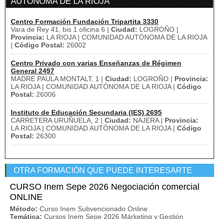
AUTÓNOMA DE LA RIOJA
Centro Formación Fundación Tripartita 3330
Vara de Rey 41, bis 1 oficina 6 |
Ciudad:
LOGROÑO |
Provincia:
LA RIOJA | COMUNIDAD AUTÓNOMA DE LA RIOJA
|
Código Postal:
26002
Centro Privado con varias Enseñanzas de Régimen
General 2497
MADRE PAULA MONTALT, 1 |
Ciudad:
LOGROÑO |
Provincia:
LA RIOJA | COMUNIDAD AUTÓNOMA DE LA RIOJA |
Código
Postal:
26006
Instituto de Educación Secundaria (IES) 2695
CARRETERA URUÑUELA, 2 |
Ciudad:
NAJERA |
Provincia:
LA RIOJA | COMUNIDAD AUTÓNOMA DE LA RIOJA |
Código
Postal:
26300
OTRA FORMACIÓN QUE PUEDE INTERESARTE
CURSO Inem Sepe 2026 Negociación comercial
ONLINE
Método:
Curso Inem Subvencionado Online
Temática:
Cursos Inem Sepe 2026 Márketing y Gestión