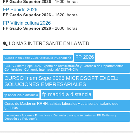
FP Grado Superior 2026
- 1600 horas
FP Sonido 2026
FP Grado Superior 2026
- 1620 horas
FP Vitivinicultura 2026
FP Grado Superior 2026
- 2000 horas
LO MÁS INTERESANTE EN LA WEB
FP 2026
Cursos Inem Sepe 2026 Agricultura y Ganadería
CURSO Inem Sepe 2026 Experto en Administración y Gerencia de Departamentos
Comerciales. Comercio Internacional A DISTANCIA
CURSO Inem Sepe 2026 MICROSOFT EXCEL:
SOLUCIONES EMPRESARIALES
fp madrid a distancia
fp andalucia a distancia
Curso de Máster en RRHH: salidas laborales y cuál será el salario que
ganarás
Las mejores Acciones Formativas a Distancia para que te titules en FP Estilismo y
Dirección de Peluquería