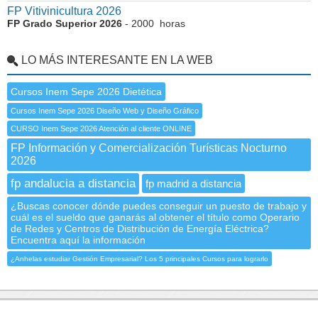
FP Vitivinicultura 2026
FP Grado Superior 2026
- 2000 horas
LO MÁS INTERESANTE EN LA WEB
Cursos Inem Sepe 2026 Dietética
Cursos Inem Sepe 2026 Diseño Web y Diseño Gráfico
CURSO Inem Sepe 2026 Atención al cliente ONLINE
FP Información y Comercialización Turísticas Nocturno
2026
fp andalucia a distancia
fp madrid a distancia
¿Buscas conocer dónde puedes conseguir un puesto de trabajo y
cuál es el sueldo que ganarás al obtener el título como Operario
de Redes y Centros de Distribución de Energía Eléctrica?
Encuentra aquí la información
¿Anhelas estudiar Gestión Empresarial? Los 5 principales Cursos para lograrlo