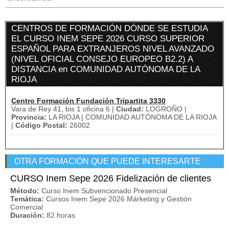
CENTROS DE FORMACIÓN DÓNDE SE ESTUDIA
EL CURSO INEM SEPE 2026 CURSO SUPERIOR
ESPAÑOL PARA EXTRANJEROS NIVEL AVANZADO
(NIVEL OFICIAL CONSEJO EUROPEO B2.2) A
DISTANCIA en COMUNIDAD AUTÓNOMA DE LA
RIOJA
Centro Formación Fundación Tripartita 3330
Vara de Rey 41, bis 1 oficina 6 |
Ciudad:
LOGROÑO |
Provincia:
LA RIOJA | COMUNIDAD AUTÓNOMA DE LA RIOJA
|
Código Postal:
26002
OTRA FORMACIÓN QUE PUEDE INTERESARTE
CURSO Inem Sepe 2026 Fidelización de clientes
Método:
Curso Inem Subvencionado Presencial
Temática:
Cursos Inem Sepe 2026 Márketing y Gestión
Comercial
Duración:
82 horas