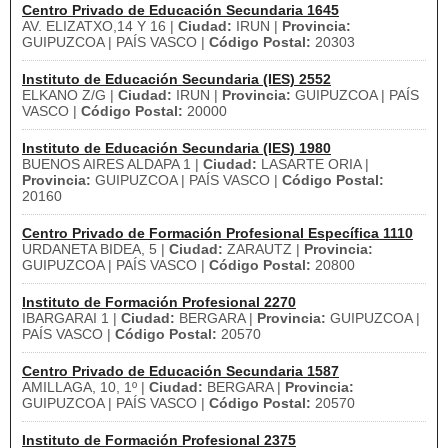
Centro Privado de Educación Secundaria 1645
AV. ELIZATXO,14 Y 16 |
Ciudad:
IRUN |
Provincia:
GUIPUZCOA | PAÍS VASCO |
Código Postal:
20303
Instituto de Educación Secundaria (IES) 2552
ELKANO Z/G |
Ciudad:
IRUN |
Provincia:
GUIPUZCOA | PAÍS
VASCO |
Código Postal:
20000
Instituto de Educación Secundaria (IES) 1980
BUENOS AIRES ALDAPA 1 |
Ciudad:
LASARTE ORIA |
Provincia:
GUIPUZCOA | PAÍS VASCO |
Código Postal:
20160
Centro Privado de Formación Profesional Específica 1110
URDANETA BIDEA, 5 |
Ciudad:
ZARAUTZ |
Provincia:
GUIPUZCOA | PAÍS VASCO |
Código Postal:
20800
Instituto de Formación Profesional 2270
IBARGARAI 1 |
Ciudad:
BERGARA |
Provincia:
GUIPUZCOA |
PAÍS VASCO |
Código Postal:
20570
Centro Privado de Educación Secundaria 1587
AMILLAGA, 10, 1º |
Ciudad:
BERGARA |
Provincia:
GUIPUZCOA | PAÍS VASCO |
Código Postal:
20570
Instituto de Formación Profesional 2375